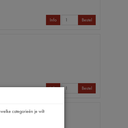
Info
Bestel
Info
Bestel
welke categorieën je wilt