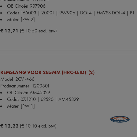
OE Citroën
997906
Codes
165003 | 20001 | 997906 | DOT4 | FMVSS DOT-4 | P1
Maten
[PW 2]
€ 12,71
(€ 10,50 excl. btw)
REMSLANG VOOR 285MM (HRC-LEID) (2)
Model
2CV ->66
Productnummer
1200801
OE Citroën
AM45329
Codes
07.1210 | 62520 | AM45329
Maten
[PW 1]
€ 12,22
(€ 10,10 excl. btw)