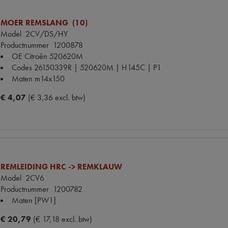
MOER REMSLANG (10)
Model
2CV/DS/HY
Productnummer
1200878
OE Citroën
520620M
Codes
26150339R | 520620M | H145C | P1
Maten
m14x150
€ 4,07
(€ 3,36 excl. btw)
REMLEIDING HRC -> REMKLAUW
Model
2CV6
Productnummer
1200782
Maten
[PW1]
€ 20,79
(€ 17,18 excl. btw)