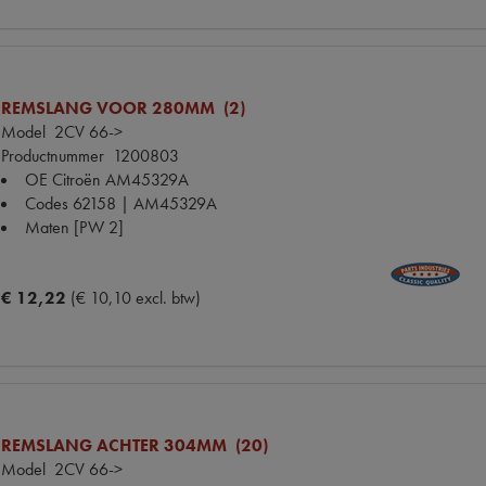
REMSLANG VOOR 280MM (2)
Model
2CV 66->
Productnummer
1200803
OE Citroën
AM45329A
Codes
62158 | AM45329A
Maten
[PW 2]
€ 12,22
(€ 10,10 excl. btw)
REMSLANG ACHTER 304MM (20)
Model
2CV 66->