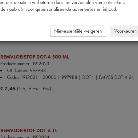
n ons de site te verbeteren door het verzamelen van statistieken.
Codes
1912011 | 19485 | DOT3 | FMVSS DOT-3 24
den gebruikt voor gepersonaliseerde advertenties en inhoud.
€ 7,02
(€ 5,80 excl. btw)
Niet-essentiële weigeren
Voorkeuren
REMVLOEISTOF DOT-4 500 ML
Productnummer
1912023
OE Citroën
997988
Codes
1912021 | 20000 | 997988 | DOT4 | FMVSS DOT-4 24
€ 7,45
(€ 6,16 excl. btw)
REMVLOEISTOF DOT-4 1L
Productnummer
1912024