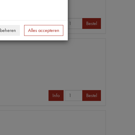
Info
Bestel
 beheren
Alles accepteren
Info
Bestel