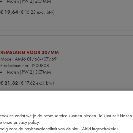
Maten
[PW 2] 207MM
€ 19,64
(€ 16,23 excl. btw)
REMSLANG VOOR 307MM
Model
AMI6 01/68->07/69
Productnummer
1200808
Maten
[PW 2] 307MM
€ 21,32
(€ 17,62 excl. btw)
okies zodat we je de beste service kunnen bieden. Je kunt zelf kiezen 
e onze privacy policy.
REMVLOEISTOF DOT-3 485 ML
dig voor de basisfunctionaliteit van de site. (Altijd ingeschakeld)
Productnummer
1912013