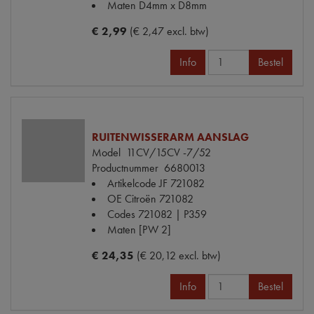
Maten
D4mm x D8mm
€ 2,99
(€ 2,47 excl. btw)
Info
Bestel
RUITENWISSERARM AANSLAG
Model
11CV/15CV -7/52
Productnummer
6680013
Artikelcode JF
721082
OE Citroën
721082
Codes
721082 | P359
Maten
[PW 2]
€ 24,35
(€ 20,12 excl. btw)
Info
Bestel