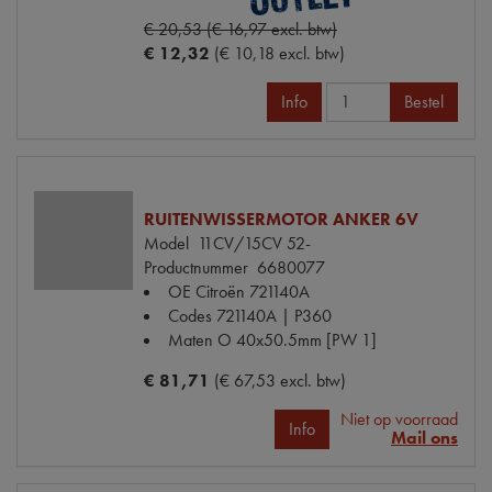
€ 20,53 (€ 16,97 excl. btw)
€ 12,32
(€ 10,18 excl. btw)
Info
Bestel
RUITENWISSERMOTOR ANKER 6V
Model
11CV/15CV 52-
Productnummer
6680077
OE Citroën
721140A
Codes
721140A | P360
Maten
O 40x50.5mm [PW 1]
€ 81,71
(€ 67,53 excl. btw)
Niet op voorraad
Info
Mail ons