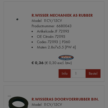
R.WISSER MECHANIEK AS RUBBER
Model
11CV/15CV
Productnummer
6680043
Artikelcode JF
721193
OE Citroën
721193
Codes
721193 | P360
Maten
2.8x7x5.5 [PW 4]
€ 0,36
(€ 0,30 excl. btw)
Info
Bestel
R.WISSERAS DOORVOERRUBBER BIN.
Model
11CV/15CV