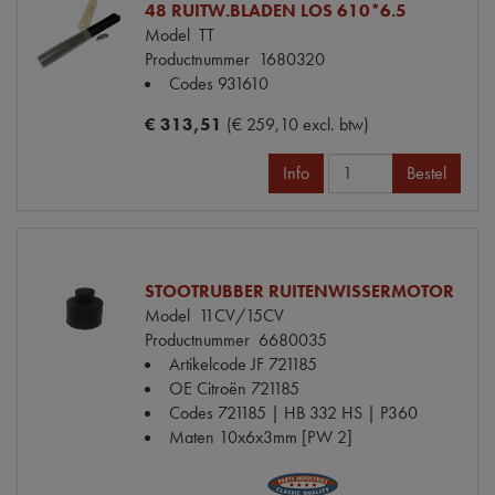
48 RUITW.BLADEN LOS 610*6.5
Model
TT
Productnummer
1680320
Codes
931610
€ 313,51
(€ 259,10 excl. btw)
Info
Bestel
STOOTRUBBER RUITENWISSERMOTOR
Model
11CV/15CV
Productnummer
6680035
Artikelcode JF
721185
OE Citroën
721185
Codes
721185 | HB 332 HS | P360
Maten
10x6x3mm [PW 2]