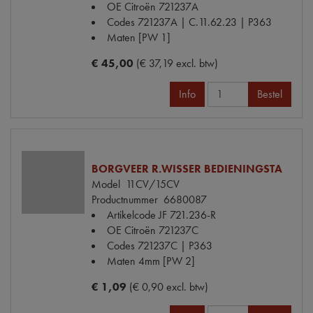
OE Citroën
721237A
Codes
721237A | C.11.62.23 | P363
Maten
[PW 1]
€ 45,00
(€ 37,19 excl. btw)
Info
Bestel
BORGVEER R.WISSER BEDIENINGSTA
Model
11CV/15CV
Productnummer
6680087
Artikelcode JF
721.236-R
OE Citroën
721237C
Codes
721237C | P363
Maten
4mm [PW 2]
€ 1,09
(€ 0,90 excl. btw)