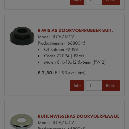
R.WIS.AS DOORVOERRUBBER BUIT.
Model
11CV/15CV
Productnummer
6680045
OE Citroën
721194
Codes
721194 | P360
Maten
8.1x18x12.5x6mm [PW 2]
€ 2,30
(€ 1,90 excl. btw)
Info
Bestel
RUITENWISSERAS DOORVOERPLAATJE
Model
11CV/15CV
Productnummer
6680049