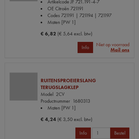
Artikelcode JF
721.191-4-7
OE Citroën
721191
Codes
721191 | 721194 | 721197
Maten
[PW 1]
€ 6,82
(€ 5,64 excl. btw)
Niet op voorraad
Info
Mail ons
RUITENSPROEIERSLANG
TERUGSLAGKLEP
Model
2CV
Productnummer
1680313
Maten
[PW 1]
€ 4,24
(€ 3,50 excl. btw)
Info
Bestel