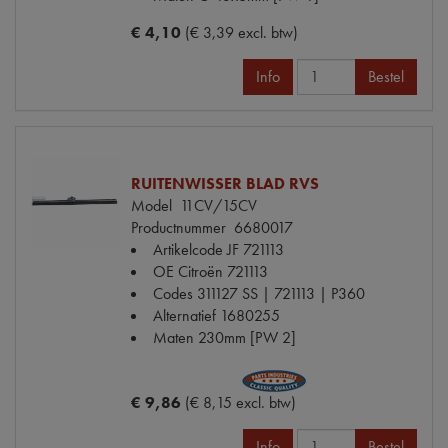
€ 4,10
(€ 3,39 excl. btw)
Info
Bestel
RUITENWISSER BLAD RVS
Model
11CV/15CV
Productnummer
6680017
Artikelcode JF
721113
OE Citroën
721113
Codes
311127 SS | 721113 | P360
Alternatief
1680255
Maten
230mm [PW 2]
€ 9,86
(€ 8,15 excl. btw)
Info
Bestel