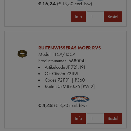
€ 16,34
(€ 13,50 excl. btw)
Info
Bestel
RUITENWISSERAS MOER RVS
Model
11CV/15CV
Productnummer
6680041
Artikelcode JF
721.191
OE Citroën
721191
Codes
721191 | P360
Maten
5xM8x0.75 [PW 2]
€ 4,48
(€ 3,70 excl. btw)
Info
Bestel