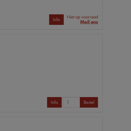
Niet op voorraad
Info
Mail ons
Info
Bestel