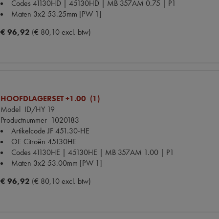
Codes
41130HD | 45130HD | MB 357AM 0.75 | P1
Maten
3x2 53.25mm [PW 1]
€ 96,92
(€ 80,10 excl. btw)
HOOFDLAGERSET +1.00 (1)
Model
ID/HY 19
Productnummer
1020183
Artikelcode JF
451.30-HE
OE Citroën
45130HE
Codes
41130HE | 45130HE | MB 357AM 1.00 | P1
Maten
3x2 53.00mm [PW 1]
€ 96,92
(€ 80,10 excl. btw)