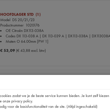
HOOFDLAGER STD (1)
Model
DS 20/21/23
Productnummer
1020176
OE Citroën
DX113-038A
Codes
DX 113-038 A | DX 113-039 A | DX113-038A | DX113038
Maten
O 64.00mm [PW 1]
€ 53,09
(€ 43,88 excl. btw)
HOOFDLAGERSET 0.25 (1)
Model
DS 20/21/23
Productnummer
1020178
okies zodat we je de beste service kunnen bieden. Je kunt zelf kiezen 
OE Citroën
DX113-038B
e onze privacy policy.
Codes
DX 113-038 B | DX113-038B | M005F | MB5133AM 0.25 
dig voor de basisfunctionaliteit van de site. (Altijd ingeschakeld)