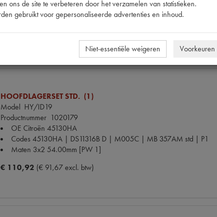
Alternatief
1027178
n ons de site te verbeteren door het verzamelen van statistieken.
Maten
O 63.75mm [PW 1]
den gebruikt voor gepersonaliseerde advertenties en inhoud.
€ 53,09
(€ 43,88 excl. btw)
Niet-essentiële weigeren
Voorkeuren
HOOFDLAGERSET STD. (1)
Model
HY/ID19
Productnummer
1020179
OE Citroën
45130HA
Codes
45130HA | DS11316B D | M005C | MB 357AM std | P1
Maten
3x2 54.00mm [PW 1]
€ 110,92
(€ 91,67 excl. btw)