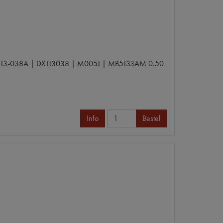
DX113-038A | DX113038 | M005J | MB5133AM 0.50
Info
Bestel