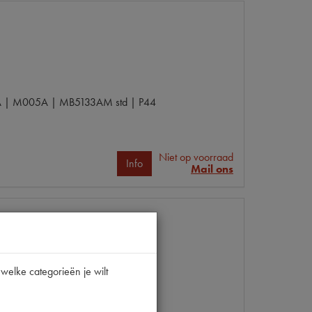
A | M005A | MB5133AM std | P44
Niet op voorraad
Info
Mail ons
welke categorieën je wilt
| P44