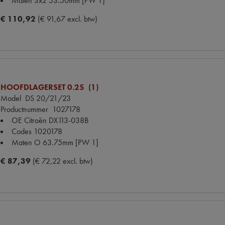
Maten
3x2 53.50mm [PW 1]
€ 110,92
(€ 91,67 excl. btw)
HOOFDLAGERSET 0.25 (1)
Model
DS 20/21/23
Productnummer
1027178
OE Citroën
DX113-038B
Codes
1020178
Maten
O 63.75mm [PW 1]
€ 87,39
(€ 72,22 excl. btw)