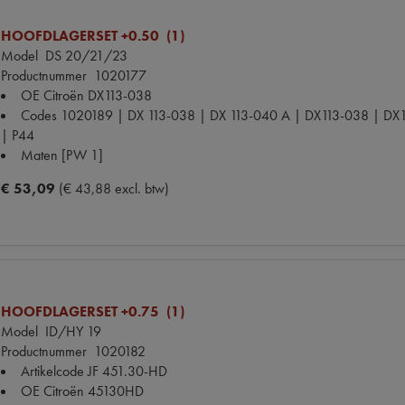
HOOFDLAGERSET +0.50 (1)
Model
DS 20/21/23
Productnummer
1020177
OE Citroën
DX113-038
Codes
1020189 | DX 113-038 | DX 113-040 A | DX113-038 | 
| P44
Maten
[PW 1]
€ 53,09
(€ 43,88 excl. btw)
HOOFDLAGERSET +0.75 (1)
Model
ID/HY 19
Productnummer
1020182
Artikelcode JF
451.30-HD
OE Citroën
45130HD