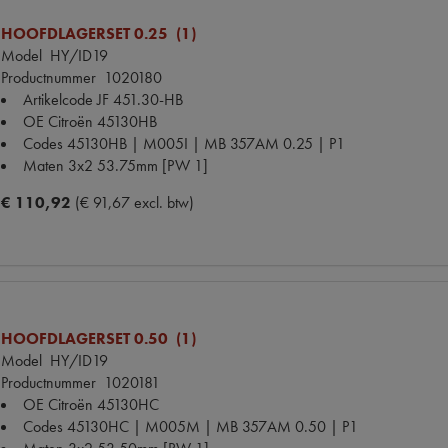
HOOFDLAGERSET 0.25 (1)
Model
HY/ID19
Productnummer
1020180
Artikelcode JF
451.30-HB
OE Citroën
45130HB
Codes
45130HB | M005I | MB 357AM 0.25 | P1
Maten
3x2 53.75mm [PW 1]
€ 110,92
(€ 91,67 excl. btw)
HOOFDLAGERSET 0.50 (1)
Model
HY/ID19
Productnummer
1020181
OE Citroën
45130HC
Codes
45130HC | M005M | MB 357AM 0.50 | P1