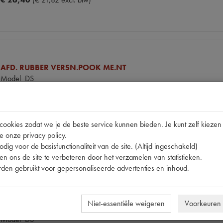
AFD. RUBBER VERSN.POOK ME.NT
Model
DS
Productnummer
1901020
OE Citroën
DV856-123
Codes
321958010 | DV856-123 | DV856123
Maten
[PW 1]
okies zodat we je de beste service kunnen bieden. Je kunt zelf kiezen 
e onze privacy policy.
€ 12,48
(€ 10,31 excl. btw)
dig voor de basisfunctionaliteit van de site. (Altijd ingeschakeld)
n ons de site te verbeteren door het verzamelen van statistieken.
den gebruikt voor gepersonaliseerde advertenties en inhoud.
Niet-essentiële weigeren
Voorkeuren
NYLON KOGEL VERSN. STANG
Model
DS