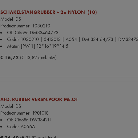
SCHAKELSTANGRUBBER + 2x NYLON (10)
Model
DS
Productnummer
1030210
OE Citroën
DM33464/73
Codes
1030210 | 5413013 | A054 | DM 334-64/73 | DM33473
Maten
[PW 1] 12*16*19*14 5
€ 16,72
(€ 13,82 excl. btw)
AFD. RUBBER VERSN.POOK ME.OT
Model
DS
Productnummer
1901018
OE Citroën
DW334211
Codes
A056A
€ 26,40
(€ 21,82 excl. btw)