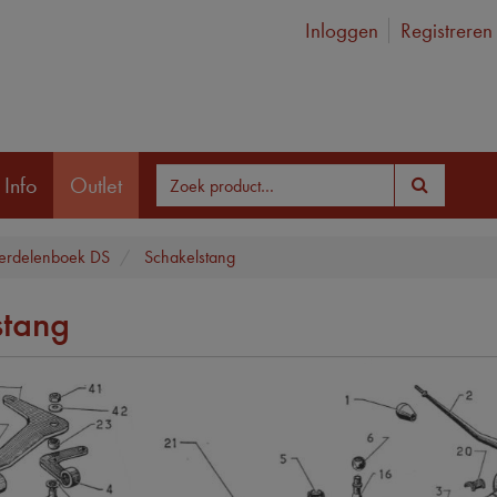
Inloggen
Registreren
 Info
Outlet
rdelenboek DS
Schakelstang
stang