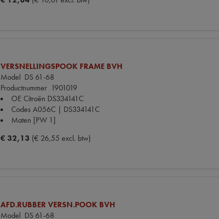
VERSNELLINGSPOOK FRAME BVH
Model
DS 61-68
Productnummer
1901019
OE Citroën
DS334141C
Codes
A056C | DS334141C
Maten
[PW 1]
€ 32,13
(€ 26,55 excl. btw)
AFD.RUBBER VERSN.POOK BVH
Model
DS 61-68