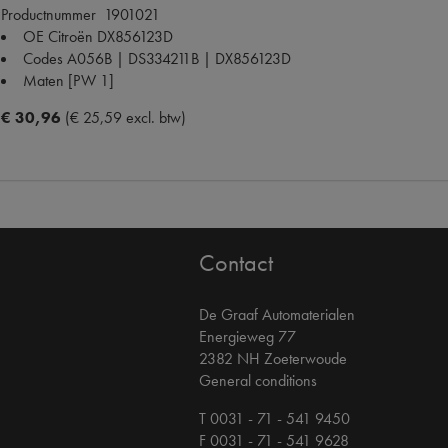
Productnummer
1901021
OE Citroën
DX856123D
Codes
A056B | DS334211B | DX856123D
Maten
[PW 1]
€ 30,96
(€ 25,59 excl. btw)
Contact
De Graaf Automaterialen
Energieweg 77
2382 NH Zoeterwoude
General conditions
T 0031 - 71 - 541 9450
F 0031 - 71 - 541 9628