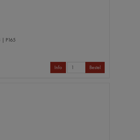
 | P165
Info
Bestel