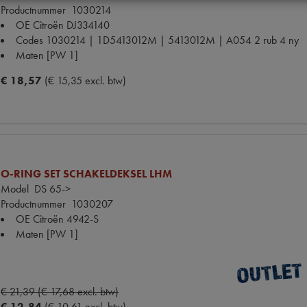
Productnummer
1030214
OE Citroën
DJ334140
Codes
1030214 | 1D5413012M | 5413012M | A054 2 rub 4 ny
Maten
[PW 1]
€ 18,57
(€ 15,35 excl. btw)
O-RING SET SCHAKELDEKSEL LHM
Model
DS 65->
Productnummer
1030207
OE Citroën
4942-S
Maten
[PW 1]
€ 21,39 (€ 17,68 excl. btw)
€ 12,84
(€ 10,61 excl. btw)