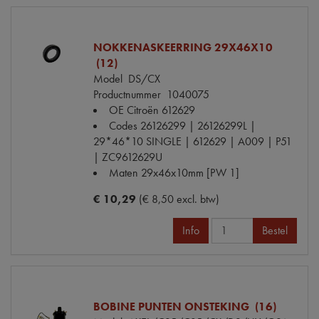
NOKKENASKEERRING 29X46X10
(12)
Model
DS/CX
Productnummer
1040075
OE Citroën
612629
Codes
26126299 | 26126299L |
29*46*10 SINGLE | 612629 | A009 | P51
| ZC9612629U
Maten
29x46x10mm [PW 1]
€ 10,29
(€ 8,50 excl. btw)
Info
Bestel
BOBINE PUNTEN ONSTEKING (16)