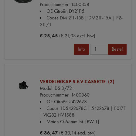
Productnummer
1400358
OE Citroën
DY21115
Codes
DM 211-15B | DM211-15A | P2-
211/1
€ 25,45
(€ 21,03 excl. btw)
Info
Bestel
VERDELERKAP S.E.V.CASSETTE (2)
Model
DS 3/72-
Productnummer
1400360
OE Citroën
5422678
Codes
1D5422678C | 5422678 | E017F
| VK282 NV1588
Maten
O 65mm int. [PW 1]
€ 36,47
(€ 30,14 excl. btw)