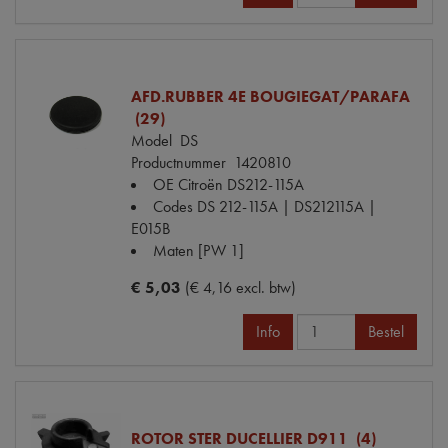
AFD.RUBBER 4E BOUGIEGAT/PARAFA
(29)
Model
DS
Productnummer
1420810
OE Citroën
DS212-115A
Codes
DS 212-115A | DS212115A |
E015B
Maten
[PW 1]
€ 5,03
(€ 4,16 excl. btw)
Info
Bestel
ROTOR STER DUCELLIER D911 (4)