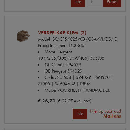
Info
Bestel
VERDEELKAP KLEM (2)
Model
BX/C15/C25/CX/GSA/VI/DS/ID
Productnummer
1400315
Model Peugeot
104/205/305/309/405/505/J5
OE Citroën
594029
OE Peugeot
594029
Codes
2.7658 | 594029 | 661920 |
81005 | 95604682 | D805
Maten
VOORHEEN HANDMODEL
€ 26,70
(€ 22,07 excl. btw)
Niet op voorraad
Info
Mail ons