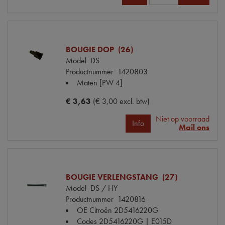
BOUGIE DOP (26)
Model
DS
Productnummer
1420803
Maten
[PW 4]
€ 3,63
(€ 3,00 excl. btw)
Niet op voorraad
Info
Mail ons
BOUGIE VERLENGSTANG (27)
Model
DS / HY
Productnummer
1420816
OE Citroën
2D5416220G
Codes
2D5416220G | E015D