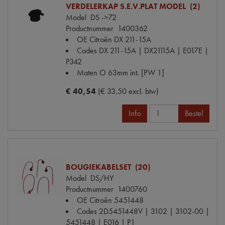
VERDELERKAP S.E.V.PLAT MODEL (2)
Model
DS ->72
Productnummer
1400362
OE Citroën
DX 211-15A
Codes
DX 211-15A | DX21115A | E017E |
P342
Maten
O 63mm int. [PW 1]
€ 40,54
(€ 33,50 excl. btw)
Info
Bestel
BOUGIEKABELSET (20)
Model
DS/HY
Productnummer
1400760
OE Citroën
5451448
Codes
2D5451448V | 3102 | 3102-00 |
5451448 | E016 | P1