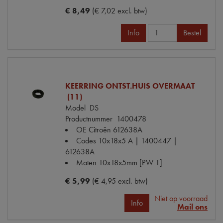
€ 8,49
(€ 7,02 excl. btw)
Info
Bestel
KEERRING ONTST.HUIS OVERMAAT
(11)
Model
DS
Productnummer
1400478
OE Citroën
612638A
Codes
10x18x5 A | 1400447 |
612638A
Maten
10x18x5mm [PW 1]
€ 5,99
(€ 4,95 excl. btw)
Niet op voorraad
Info
Mail ons