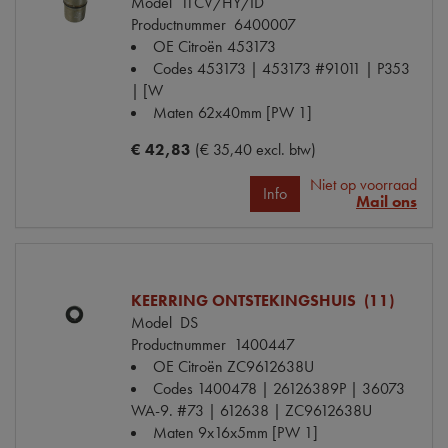
Model
11CV/HY/ID
Productnummer
6400007
OE Citroën
453173
Codes
453173 | 453173 #91011 | P353
| [W
Maten
62x40mm [PW 1]
€ 42,83
(€ 35,40 excl. btw)
Niet op voorraad
Info
Mail ons
KEERRING ONTSTEKINGSHUIS (11)
Model
DS
Productnummer
1400447
OE Citroën
ZC9612638U
Codes
1400478 | 26126389P | 36073
WA-9. #73 | 612638 | ZC9612638U
Maten
9x16x5mm [PW 1]