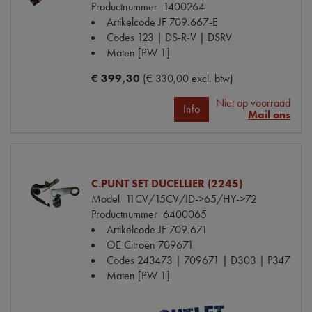
Productnummer
1400264
Artikelcode JF
709.667-E
Codes
123 | DS-R-V | DSRV
Maten
[PW 1]
€ 399,30
(€ 330,00 excl. btw)
Niet op voorraad
Info
Mail ons
C.PUNT SET DUCELLIER (2245)
Model
11CV/15CV/ID->65/HY->72
Productnummer
6400065
Artikelcode JF
709.671
OE Citroën
709671
Codes
243473 | 709671 | D303 | P347
Maten
[PW 1]