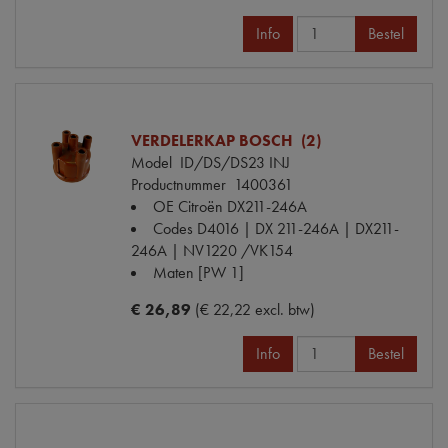
Info
Bestel
VERDELERKAP BOSCH (2)
Model
ID/DS/DS23 INJ
Productnummer
1400361
OE Citroën
DX211-246A
Codes
D4016 | DX 211-246A | DX211-
246A | NV1220 /VK154
Maten
[PW 1]
€ 26,89
(€ 22,22 excl. btw)
Info
Bestel