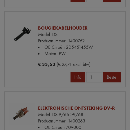
BOUGIEKABELHOUDER
Model
DS
Productnummer
1400762
OE Citroën
2D5451455W
Maten
[PW1]
€ 33,53
(€ 27,71 excl. btw)
Info
Bestel
ELEKTRONISCHE ONTSTEKING DV-R
Model
DS 9/66->9/68
Productnummer
1400263
OE Citroën
709000