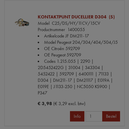
KONTAKTPUNT DUCELLIER D304 (5)
Model
C25/DS/HY/11CV/15CV
Productnummer
1400055
Artikelcode JF
DM211-17
Model Peugeot
204/304/404/504/J5
OE Citroën
592709
OE Peugeot
592709
Codes
1.215.055 | 2290 |
2D5452422G | 31004 | 343304 |
5452422 | 592709 | 6400111 | 71133 |
D304 | DM211-17 | DM21117 | E019A |
E019E | J1133-250 | NC5050 KS900 |
P347
€ 3,98
(€ 3,29 excl. btw)
Info
Bestel