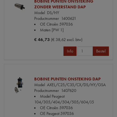
BOBINE PUNTEN ONTSTEKING
ZONDER WEERSTAND DAP
Model
DS/HY
Productnummer
1400621
OE Citroën
597036
Maten
[PW 1]
€ 46,73
(€ 38,62 excl. btw)
Info
Bestel
BOBINE PUNTEN ONSTEKING DAP
Model
AXEL/C25/C35/CX/DS/HY/GSA
Productnummer
1407620
Model Peugeot
104/305/404/504/505/604/J5
OE Citroën
597036
OE Peugeot
597036