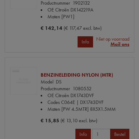
Productnummer
1902132
OE Citroën
DX142219A
Maten
[PW1]
€ 142,14
(€ 117,47 excl. btw)
Niet op voorraad
Info
Mail ons
BENZINELEIDING NYLON (MTR)
Model
DS
Productnummer
1080552
OE Citroën
DX1743DVF
Codes
C064E | DX1743DVF
Maten
[PW 4.5MTR] 8X5X1.5MM
€ 15,85
(€ 13,10 excl. btw)
Info
Bestel