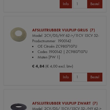
Info
Bestel
AFSLUITRUBBER VULPIJP GRIJS (7)
Model
2CV/DS/HY 62->/11CV 15CV 52-
Productnummer
1900142
OE Citroën
ZC9807107U
Codes
1900142 | ZC9807107U
Maten
[PW 1]
€ 4,84
(€ 4,00 excl. btw)
Info
Bestel
AFSLUITRUBBER VULPIJP ZWART (7)
Model
2CV/DS/ 11CV/15CV 52-/HY 62->