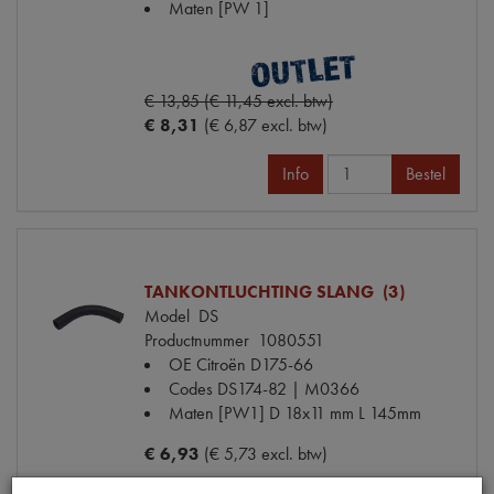
Maten
[PW 1]
€ 13,85 (€ 11,45 excl. btw)
€ 8,31
(€ 6,87 excl. btw)
Info
Bestel
TANKONTLUCHTING SLANG (3)
Model
DS
Productnummer
1080551
OE Citroën
D175-66
Codes
DS174-82 | M0366
Maten
[PW1] D 18x11 mm L 145mm
€ 6,93
(€ 5,73 excl. btw)