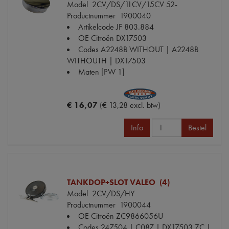
Model
2CV/DS/11CV/15CV 52-
Productnummer
1900040
Artikelcode JF
803.884
OE Citroën
DX17503
Codes
A2248B WITHOUT | A2248B
WITHOUTH | DX17503
Maten
[PW 1]
€ 16,07
(€ 13,28 excl. btw)
Info
Bestel
TANKDOP+SLOT VALEO (4)
Model
2CV/DS/HY
Productnummer
1900044
OE Citroën
ZC9866056U
Codes
247504 | C087 | DX17503 ZC |