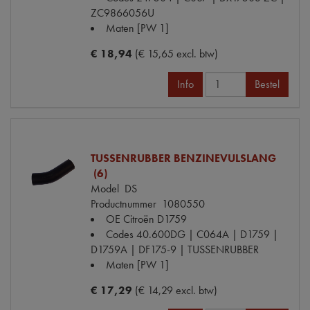
ZC9866056U
Maten
[PW 1]
€ 18,94
(€ 15,65 excl. btw)
Info
Bestel
TUSSENRUBBER BENZINEVULSLANG
(6)
Model
DS
Productnummer
1080550
OE Citroën
D1759
Codes
40.600DG | C064A | D1759 |
D1759A | DF175-9 | TUSSENRUBBER
Maten
[PW 1]
€ 17,29
(€ 14,29 excl. btw)