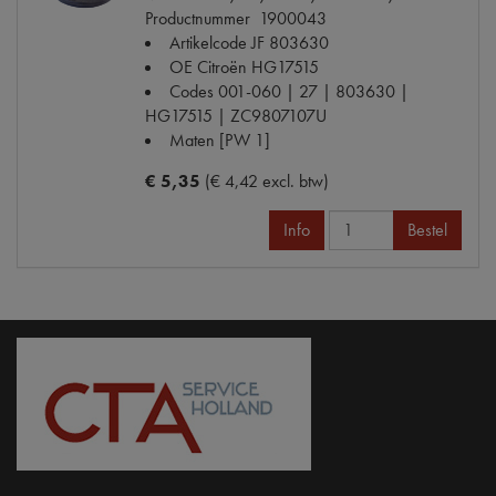
Productnummer
1900043
Artikelcode JF
803630
OE Citroën
HG17515
Codes
001-060 | 27 | 803630 |
HG17515 | ZC9807107U
Maten
[PW 1]
€ 5,35
(€ 4,42 excl. btw)
Info
Bestel