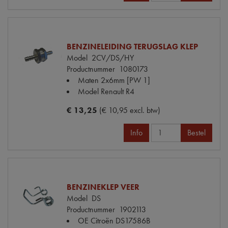
BENZINELEIDING TERUGSLAG KLEP
Model
2CV/DS/HY
Productnummer
1080173
Maten
2x6mm [PW 1]
Model Renault
R4
€ 13,25
(€ 10,95 excl. btw)
Info
Bestel
BENZINEKLEP VEER
Model
DS
Productnummer
1902113
OE Citroën
DS17586B