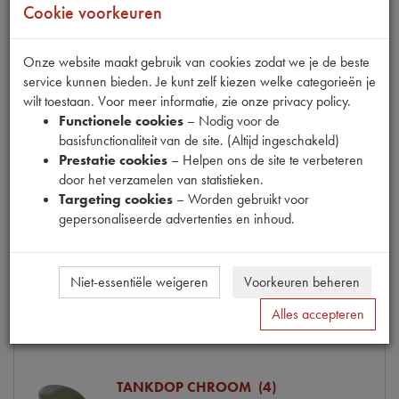
Info
Bestel
Cookie voorkeuren
Onze website maakt gebruik van cookies zodat we je de beste
service kunnen bieden. Je kunt zelf kiezen welke categorieën je
wilt toestaan. Voor meer informatie, zie onze privacy policy.
BENZ.TANKDOP AFSL. MET LOGO (4)
Functionele cookies
– Nodig voor de
Model
11CV/15CV 52- /HY/DS/2CV
basisfunctionaliteit van de site. (Altijd ingeschakeld)
Productnummer
1900038
Prestatie cookies
– Helpen ons de site te verbeteren
Artikelcode JF
803.884-S
door het verzamelen van statistieken.
OE Citroën
803884S
Targeting cookies
– Worden gebruikt voor
Codes
803884S | P318
gepersonaliseerde advertenties en inhoud.
Maten
O 55mm [PW 1]
€ 35,11
(€ 29,02 excl. btw)
Niet-essentiële weigeren
Voorkeuren beheren
Niet op voorraad
Info
Mail ons
Alles accepteren
TANKDOP CHROOM (4)