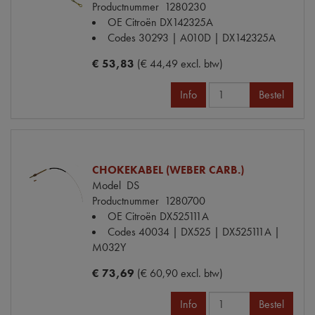
Productnummer
1280230
OE Citroën
DX142325A
Codes
30293 | A010D | DX142325A
€ 53,83
(€ 44,49 excl. btw)
Info
Bestel
CHOKEKABEL (WEBER CARB.)
Model
DS
Productnummer
1280700
OE Citroën
DX525111A
Codes
40034 | DX525 | DX525111A |
M032Y
€ 73,69
(€ 60,90 excl. btw)
Info
Bestel