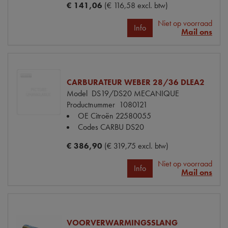
€ 141,06
(€ 116,58 excl. btw)
Niet op voorraad
Info
Mail ons
CARBURATEUR WEBER 28/36 DLEA2
Model
DS19/DS20 MECANIQUE
Productnummer
1080121
OE Citroën
22580055
Codes
CARBU DS20
€ 386,90
(€ 319,75 excl. btw)
Niet op voorraad
Info
Mail ons
VOORVERWARMINGSSLANG