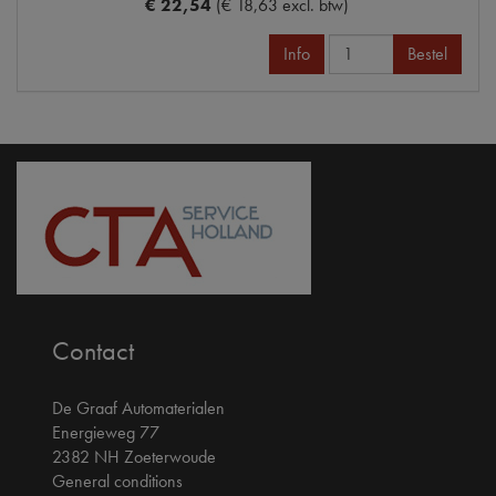
€ 22,54
(€ 18,63 excl. btw)
Info
Bestel
Contact
De Graaf Automaterialen
Energieweg 77
2382 NH Zoeterwoude
General conditions