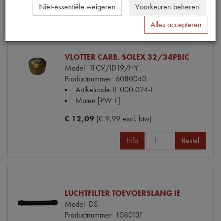
Info
Niet-essentiële weigeren
Voorkeuren beheren
Mail ons
Alles accepteren
VLOTTER CARB. SOLEX 32/34PBIC
Model
11CV/ID19/HY
Productnummer
6080040
Artikelcode JF
000.024-F
Maten
[PW 1]
€ 12,09
(€ 9,99 excl. btw)
Info
Bestel
LUCHTFILTER TOEVOERSLANG IE
Model
DS
Productnummer
1080131