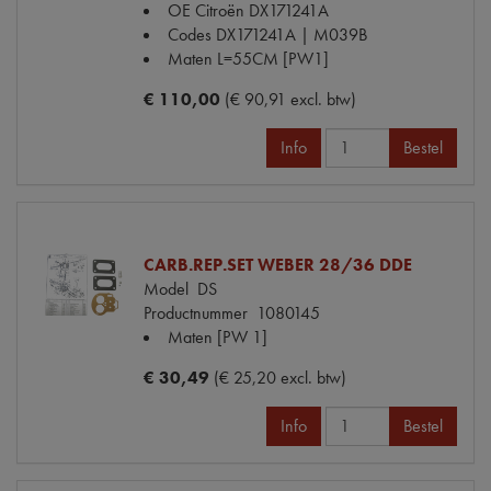
OE Citroën
DX171241A
Codes
DX171241A | M039B
Maten
L=55CM [PW1]
€ 110,00
(€ 90,91 excl. btw)
Info
Bestel
CARB.REP.SET WEBER 28/36 DDE
Model
DS
Productnummer
1080145
Maten
[PW 1]
€ 30,49
(€ 25,20 excl. btw)
Info
Bestel