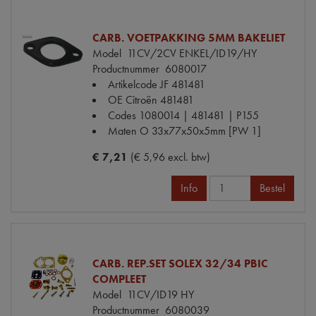
CARB. VOETPAKKING 5MM BAKELIET
Model
11CV/2CV ENKEL/ID19/HY
Productnummer
6080017
Artikelcode JF
481481
OE Citroën
481481
Codes
1080014 | 481481 | P155
Maten
O 33x77x50x5mm [PW 1]
€ 7,21
(€ 5,96 excl. btw)
Info
Bestel
CARB. REP.SET SOLEX 32/34 PBIC
COMPLEET
Model
11CV/ID19 HY
Productnummer
6080039