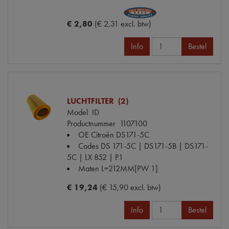
€ 2,80
(€ 2,31 excl. btw)
Info
Bestel
LUCHTFILTER (2)
Model
ID
Productnummer
1107100
OE Citroën
DS171-5C
Codes
DS 171-5C | DS171-5B | DS171-
5C | LX 852 | P1
Maten
L=212MM[PW 1]
€ 19,24
(€ 15,90 excl. btw)
Info
Bestel