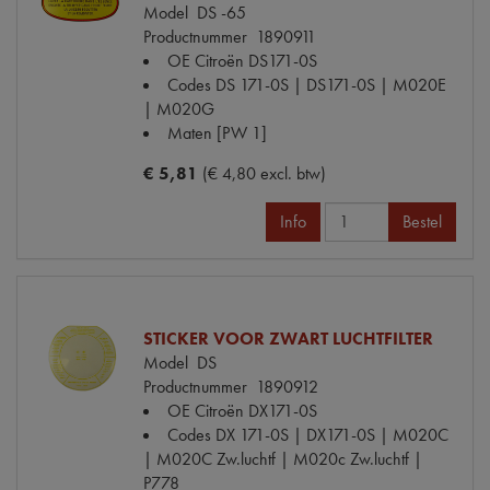
Model
DS -65
Productnummer
1890911
OE Citroën
DS171-0S
Codes
DS 171-0S | DS171-0S | M020E
| M020G
Maten
[PW 1]
€ 5,81
(€ 4,80 excl. btw)
Info
Bestel
STICKER VOOR ZWART LUCHTFILTER
Model
DS
Productnummer
1890912
OE Citroën
DX171-0S
Codes
DX 171-0S | DX171-0S | M020C
| M020C Zw.luchtf | M020c Zw.luchtf |
P778