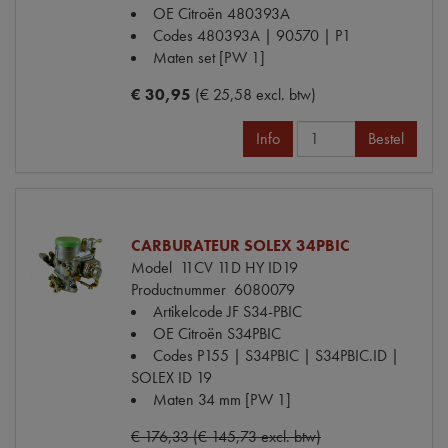
OE Citroën
480393A
Codes
480393A | 90570 | P1
Maten
set [PW 1]
€ 30,95
(€ 25,58 excl. btw)
Info
Bestel
CARBURATEUR SOLEX 34PBIC
Model
11CV 11D HY ID19
Productnummer
6080079
Artikelcode JF
S34-PBIC
OE Citroën
S34PBIC
Codes
P155 | S34PBIC | S34PBIC.ID |
SOLEX ID 19
Maten
34 mm [PW 1]
€ 176,33 (€ 145,73 excl. btw)