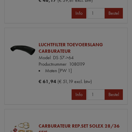
€ 48,17
(€ 39,81 excl. btw)
Info
Bestel
LUCHTFILTER TOEVOERSLANG
CARBURATEUR
Model
DS 57->64
Productnummer
1080119
Maten
[PW 1]
€ 61,94
(€ 51,19 excl. btw)
Info
Bestel
CARBURATEUR REP.SET SOLEX 28/36