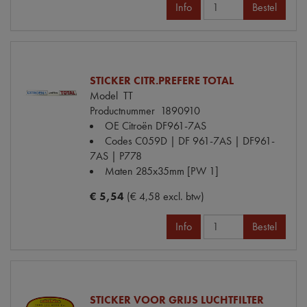
Info
Bestel
STICKER CITR.PREFERE TOTAL
Model
TT
Productnummer
1890910
OE Citroën
DF961-7AS
Codes
C059D | DF 961-7AS | DF961-
7AS | P778
Maten
285x35mm [PW 1]
€ 5,54
(€ 4,58 excl. btw)
Info
Bestel
STICKER VOOR GRIJS LUCHTFILTER