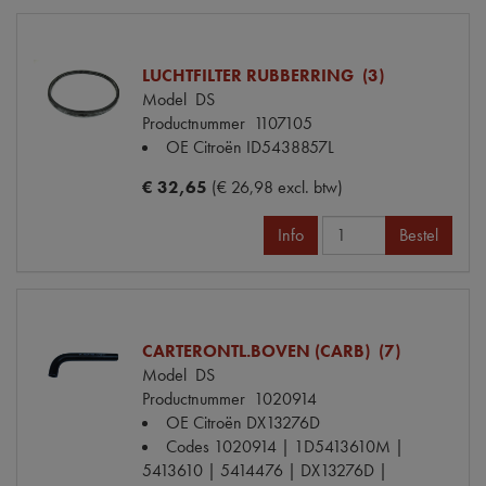
LUCHTFILTER RUBBERRING (3)
Model
DS
Productnummer
1107105
OE Citroën
ID5438857L
€ 32,65
(€ 26,98 excl. btw)
Info
Bestel
CARTERONTL.BOVEN (CARB) (7)
Model
DS
Productnummer
1020914
OE Citroën
DX13276D
Codes
1020914 | 1D5413610M |
5413610 | 5414476 | DX13276D |