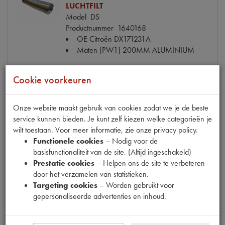
LUCHTFILT
Model
DS
Productnummer
1640168
OE Citroën
DX171231A
Maten
[PW1] 200MM ALUMINIUM
€ 10,50
(€ 8,68 excl. btw)
Cookie voorkeuren
Info
Bestel
Onze website maakt gebruik van cookies zodat we je de beste
service kunnen bieden. Je kunt zelf kiezen welke categorieën je
wilt toestaan. Voor meer informatie, zie onze privacy policy.
Functionele cookies
– Nodig voor de
RUBBER RING OP CARBURATEUR
basisfunctionaliteit van de site. (Altijd ingeschakeld)
Model
DS ->65
Prestatie cookies
– Helpen ons de site te verbeteren
Productnummer
1080117
door het verzamelen van statistieken.
OE Citroën
DS142106
Targeting cookies
– Worden gebruikt voor
Maten
[PW 1]
gepersonaliseerde advertenties en inhoud.
€ 12,06
(€ 9,97 excl. btw)
Niet op voorraad