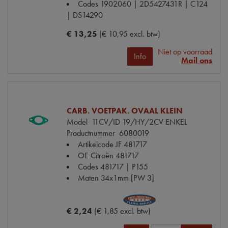
Codes
1902060 | 2D5427431R | C124
| DS14290
€ 13,25
(€ 10,95 excl. btw)
Niet op voorraad
Info
Mail ons
CARB. VOETPAK. OVAAL KLEIN
Model
11CV/ID 19/HY/2CV ENKEL
Productnummer
6080019
Artikelcode JF
481717
OE Citroën
481717
Codes
481717 | P155
Maten
34x1mm [PW 3]
€ 2,24
(€ 1,85 excl. btw)