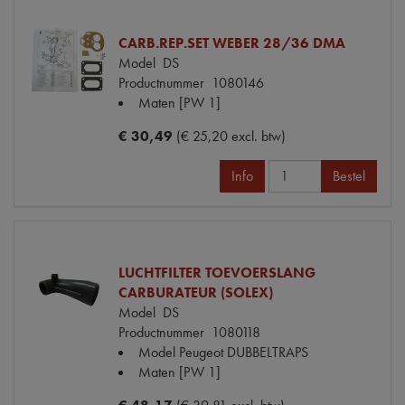
CARB.REP.SET WEBER 28/36 DMA
Model
DS
Productnummer
1080146
Maten
[PW 1]
€ 30,49
(€ 25,20 excl. btw)
Info
Bestel
LUCHTFILTER TOEVOERSLANG
CARBURATEUR (SOLEX)
Model
DS
Productnummer
1080118
Model Peugeot
DUBBELTRAPS
Maten
[PW 1]