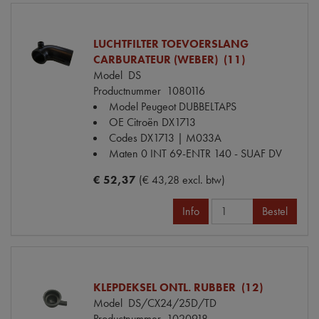
LUCHTFILTER TOEVOERSLANG
CARBURATEUR (WEBER) (11)
Model
DS
Productnummer
1080116
Model Peugeot
DUBBELTAPS
OE Citroën
DX1713
Codes
DX1713 | M033A
Maten
0 INT 69-ENTR 140 - SUAF DV
€ 52,37
(€ 43,28 excl. btw)
Info
Bestel
KLEPDEKSEL ONTL. RUBBER (12)
Model
DS/CX24/25D/TD
Productnummer
1020918