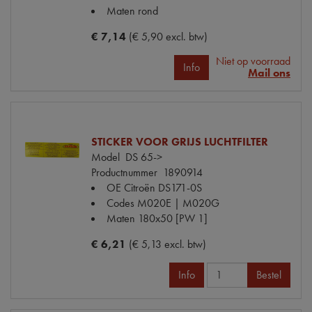
Maten
rond
€ 7,14
(€ 5,90 excl. btw)
Niet op voorraad
Info
Mail ons
STICKER VOOR GRIJS LUCHTFILTER
Model
DS 65->
Productnummer
1890914
OE Citroën
DS171-0S
Codes
M020E | M020G
Maten
180x50 [PW 1]
€ 6,21
(€ 5,13 excl. btw)
Info
Bestel