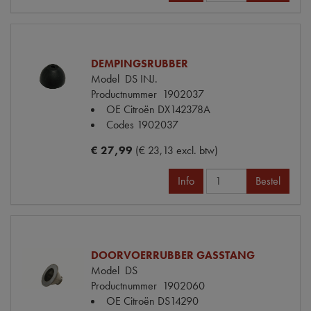
DEMPINGSRUBBER
Model
DS INJ.
Productnummer
1902037
OE Citroën
DX142378A
Codes
1902037
€ 27,99
(€ 23,13 excl. btw)
Info
Bestel
DOORVOERRUBBER GASSTANG
Model
DS
Productnummer
1902060
OE Citroën
DS14290