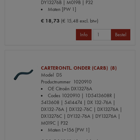
DY13276B | M019B | P32
Maten
[PW 1]
€ 18,73
(€ 15,48 excl. btw)
Info
Bestel
CARTERONTL. ONDER (CARB) (8)
Model
DS
Productnummer
1020910
OE Citroën
DX13276A
Codes
1020910 | 1D5413608R |
5413608 | 5414474 | DX 132-76A |
DX132-76A | DX132-76C | DX13276A |
DX13276C | DY132-76A | DY13276A |
M019C | P32
Maten
L=156 [PW 1]