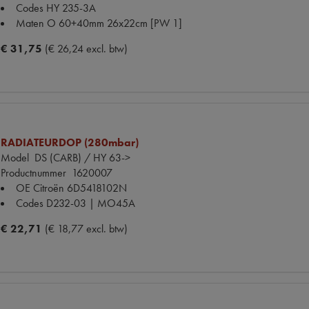
Codes
HY 235-3A
Maten
O 60+40mm 26x22cm [PW 1]
€ 31,75
(€ 26,24 excl. btw)
RADIATEURDOP (280mbar)
Model
DS (CARB) / HY 63->
Productnummer
1620007
OE Citroën
6D5418102N
Codes
D232-03 | MO45A
€ 22,71
(€ 18,77 excl. btw)