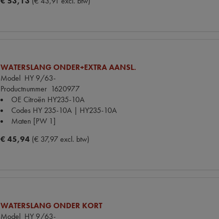
€ 53,13
(€ 43,91 excl. btw)
WATERSLANG ONDER+EXTRA AANSL.
Model
HY 9/63-
Productnummer
1620977
OE Citroën
HY235-10A
Codes
HY 235-10A | HY235-10A
Maten
[PW 1]
€ 45,94
(€ 37,97 excl. btw)
WATERSLANG ONDER KORT
Model
HY 9/63-