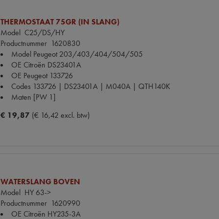
THERMOSTAAT 75GR (IN SLANG)
Model
C25/DS/HY
Productnummer
1620830
Model Peugeot
203/403/404/504/505
OE Citroën
DS23401A
OE Peugeot
133726
Codes
133726 | DS23401A | M040A | QTH140K
Maten
[PW 1]
€ 19,87
(€ 16,42 excl. btw)
WATERSLANG BOVEN
Model
HY 63->
Productnummer
1620990
OE Citroën
HY235-3A