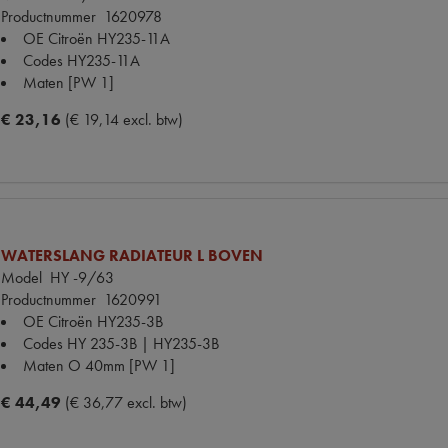
Productnummer
1620978
OE Citroën
HY235-11A
Codes
HY235-11A
Maten
[PW 1]
€ 23,16
(€ 19,14 excl. btw)
WATERSLANG RADIATEUR L BOVEN
Model
HY -9/63
Productnummer
1620991
OE Citroën
HY235-3B
Codes
HY 235-3B | HY235-3B
Maten
O 40mm [PW 1]
€ 44,49
(€ 36,77 excl. btw)