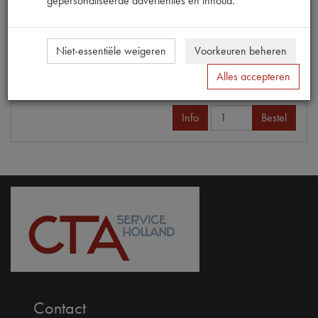
gepersonaliseerde advertenties en inhoud.
Productnummer
1060300
OE Citroën
H442-88
Maten
88X116 MM [PW1]
Niet-essentiële weigeren
Voorkeuren beheren
Alles accepteren
€ 3,03
(€ 2,50 excl. btw)
Info
Bestel
Contact