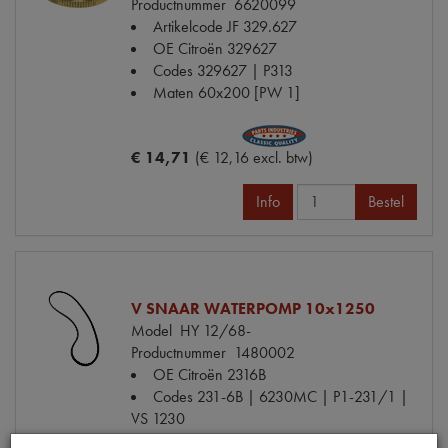
Productnummer
6620099
Artikelcode JF
329.627
OE Citroën
329627
Codes
329627 | P313
Maten
60x200 [PW 1]
€ 14,71
(€ 12,16 excl. btw)
Info
Bestel
V SNAAR WATERPOMP 10x1250
Model
HY 12/68-
Productnummer
1480002
OE Citroën
2316B
Codes
231-6B | 6230MC | P1-231/1 |
VS 1230
Maten
10x1250C [PW 1]