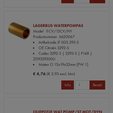
LAGERBUS WATERPOMPAS
Model
11CV/15CV/HY
Productnummer
6620067
Artikelcode JF
003.293-S
OE Citroën
3293-S
Codes
3292-S | 3293-S | P148 |
ZD9329300U
Maten
O 15x19x32mm [PW 1]
€ 4,76
(€ 3,93 excl. btw)
Info
Bestel
OLIEPOTJE WAT.POMP/ST.MOT/DYN