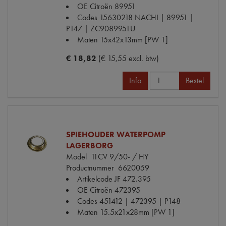
OE Citroën
89951
Codes
15630218 NACHI | 89951 |
P147 | ZC9089951U
Maten
15x42x13mm [PW 1]
€ 18,82
(€ 15,55 excl. btw)
Info
Bestel
SPIEHOUDER WATERPOMP
LAGERBORG
Model
11CV 9/50- / HY
Productnummer
6620059
Artikelcode JF
472.395
OE Citroën
472395
Codes
451412 | 472395 | P148
Maten
15.5x21x28mm [PW 1]