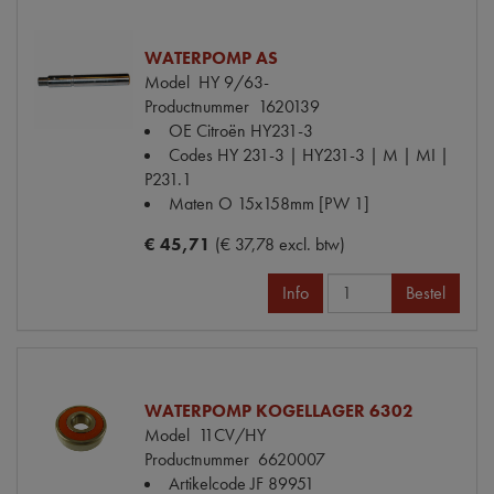
WATERPOMP AS
Model
HY 9/63-
Productnummer
1620139
OE Citroën
HY231-3
Codes
HY 231-3 | HY231-3 | M | MI |
P231.1
Maten
O 15x158mm [PW 1]
€ 45,71
(€ 37,78 excl. btw)
Info
Bestel
WATERPOMP KOGELLAGER 6302
Model
11CV/HY
Productnummer
6620007
Artikelcode JF
89951