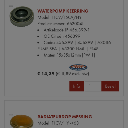
WATERPOMP KEERRING
Model
11CV/15CV/HY
Productnummer
6620041
Artikelcode JF
456.399-1
OE Citroën
456399
Codes
456.399 | 456399 | A30116
PUMP SEA | A5300 NML | P148
Maten
15x35x12mm [PW 1]
€ 14,39
(€ 11,89 excl. btw)
Info
Bestel
RADIATEURDOP MESSING
Model
11CV/HY ->63