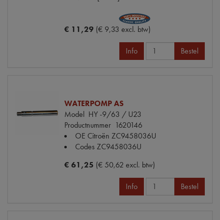
€ 11,29
(€ 9,33 excl. btw)
Info
Bestel
WATERPOMP AS
Model
HY -9/63 / U23
Productnummer
1620146
OE Citroën
ZC9458036U
Codes
ZC9458036U
€ 61,25
(€ 50,62 excl. btw)
Info
Bestel