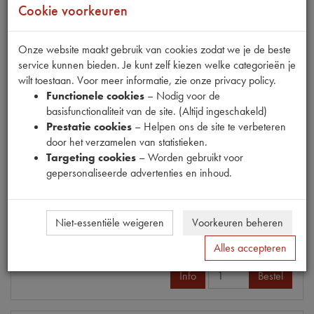
Cookie voorkeuren
€ 18,09
(€ 14,95 excl. btw)
Onze website maakt gebruik van cookies zodat we je de beste
Info
Bestel
service kunnen bieden. Je kunt zelf kiezen welke categorieën je
wilt toestaan. Voor meer informatie, zie onze privacy policy.
Functionele cookies
– Nodig voor de
basisfunctionaliteit van de site. (Altijd ingeschakeld)
Prestatie cookies
– Helpen ons de site te verbeteren
WATERPOMP
door het verzamelen van statistieken.
Model
HY 9/63-
Targeting cookies
– Worden gebruikt voor
Productnummer
1620131
gepersonaliseerde advertenties en inhoud.
OE Citroën
5443099V
Codes
5443099 V | 5443099V |
P1.231
Maten
[PW 1]
Niet-essentiële weigeren
Voorkeuren beheren
€ 369,05
(€ 305,00 excl. btw)
Alles accepteren
Info
Bestel