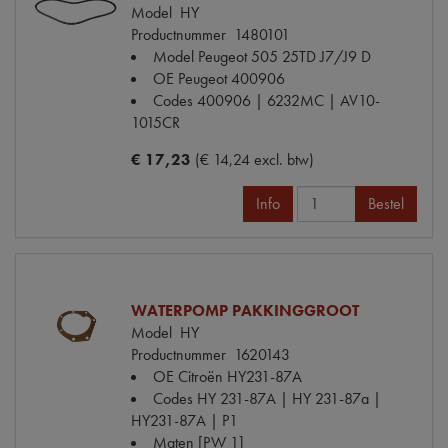
Model
HY
Productnummer
1480101
Model Peugeot
505 25TD J7/J9 D
OE Peugeot
400906
Codes
400906 | 6232MC | AV10-
1015CR
€ 17,23
(€ 14,24 excl. btw)
Info
Bestel
WATERPOMP PAKKINGGROOT
Model
HY
Productnummer
1620143
OE Citroën
HY231-87A
Codes
HY 231-87A | HY 231-87a |
HY231-87A | P1
Maten
[PW 1]