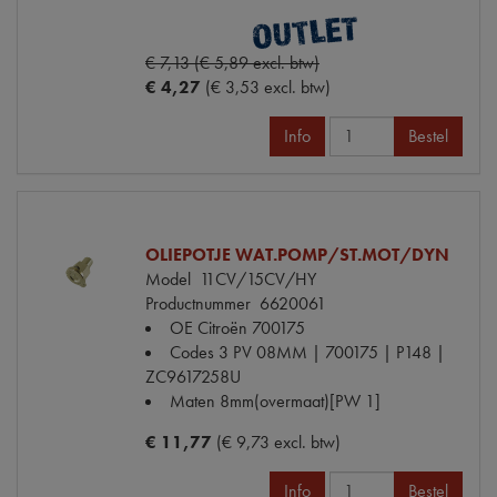
€ 7,13 (€ 5,89 excl. btw)
€ 4,27
(€ 3,53 excl. btw)
Info
Bestel
OLIEPOTJE WAT.POMP/ST.MOT/DYN
Model
11CV/15CV/HY
Productnummer
6620061
OE Citroën
700175
Codes
3 PV 08MM | 700175 | P148 |
ZC9617258U
Maten
8mm(overmaat)[PW 1]
€ 11,77
(€ 9,73 excl. btw)
Info
Bestel