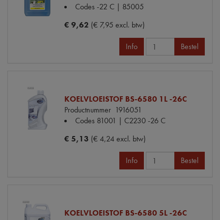
Codes
-22 C | 85005
€ 9,62
(€ 7,95 excl. btw)
Info
Bestel
KOELVLOEISTOF BS-6580 1L -26C
Productnummer
1916051
Codes
81001 | C2230 -26 C
€ 5,13
(€ 4,24 excl. btw)
Info
Bestel
KOELVLOEISTOF BS-6580 5L -26C