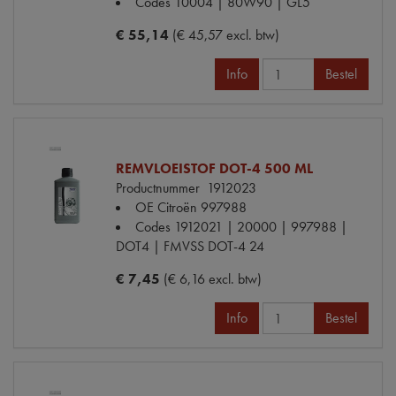
Codes
10004 | 80W90 | GL5
€ 55,14
(€ 45,57 excl. btw)
Info
Bestel
REMVLOEISTOF DOT-4 500 ML
Productnummer
1912023
OE Citroën
997988
Codes
1912021 | 20000 | 997988 |
DOT4 | FMVSS DOT-4 24
€ 7,45
(€ 6,16 excl. btw)
Info
Bestel