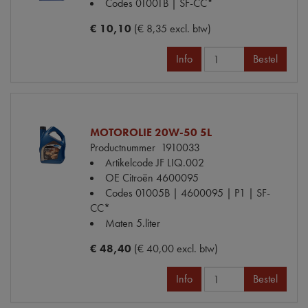
Codes
01001B | SF-CC*
€ 10,10
(€ 8,35 excl. btw)
Info
Bestel
MOTOROLIE 20W-50 5L
Productnummer
1910033
Artikelcode JF
LIQ.002
OE Citroën
4600095
Codes
01005B | 4600095 | P1 | SF-
CC*
Maten
5.liter
€ 48,40
(€ 40,00 excl. btw)
Info
Bestel