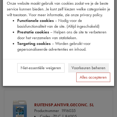
Onze website maakt gebruik van cookies zodat we je de beste
service kunnen bieden. Je kunt zelf kiezen welke categorieën je
wilt toestaan. Voor meer informatie, zie onze privacy policy.
Functionele cookies
– Nodig voor de
basisfunctionaliteit van de site. (Altijd ingeschakeld)
RUITENSP.ANTIVR.GECONC. 500ML
Prestatie cookies
– Helpen ons de site te verbeteren
Productnummer
1916033
door het verzamelen van statistieken.
Codes
-70 C 24 | 84500
Targeting cookies
– Worden gebruikt voor
gepersonaliseerde advertenties en inhoud.
€ 2,25 (€ 1,86 excl. btw)
€ 1,36
(€ 1,12 excl. btw)
Niet-essentiële weigeren
Voorkeuren beheren
Info
Bestel
Alles accepteren
RUITENSP.ANTIVR.GECONC. 5L
Productnummer
1916035
Codes
-70 C | 84005