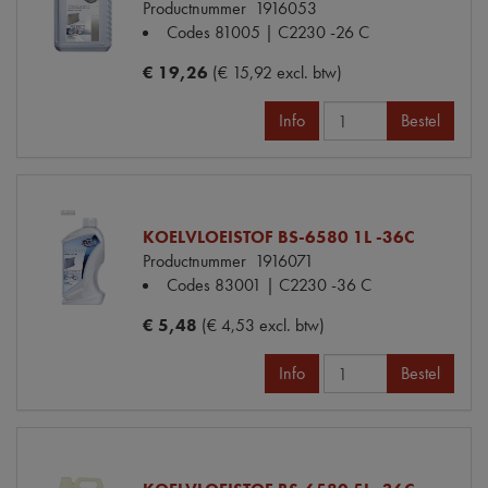
Productnummer
1916053
Codes
81005 | C2230 -26 C
€ 19,26
(€ 15,92 excl. btw)
Info
Bestel
KOELVLOEISTOF BS-6580 1L -36C
Productnummer
1916071
Codes
83001 | C2230 -36 C
€ 5,48
(€ 4,53 excl. btw)
Info
Bestel