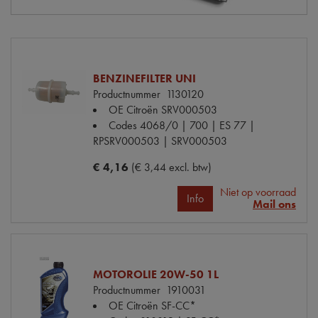
BENZINEFILTER UNI
Productnummer
1130120
OE Citroën
SRV000503
Codes
4068/0 | 700 | ES 77 |
RPSRV000503 | SRV000503
€ 4,16
(€ 3,44 excl. btw)
Niet op voorraad
Info
Mail ons
MOTOROLIE 20W-50 1L
Productnummer
1910031
OE Citroën
SF-CC*