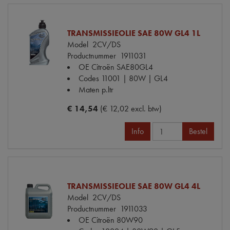
TRANSMISSIEOLIE SAE 80W GL4 1L
Model
2CV/DS
Productnummer
1911031
OE Citroën
SAE80GL4
Codes
11001 | 80W | GL4
Maten
p.ltr
€ 14,54
(€ 12,02 excl. btw)
Info
Bestel
TRANSMISSIEOLIE SAE 80W GL4 4L
Model
2CV/DS
Productnummer
1911033
OE Citroën
80W90