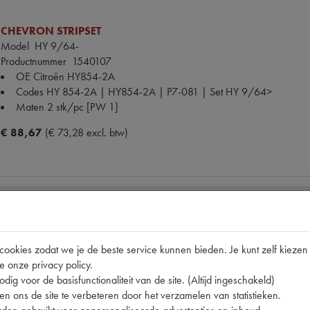
CHEVRON STRIPSET
Model
HY 9/64-
Productnummer
1540107
OE Citroën
HY854-2A
Codes
HY 854-2A | HY854-2A | P7-081 | Set HY 9/64>
Maten
2 stk/pc [PW 1]
€ 88,67
(€ 73,28 excl. btw)
NEUSPLAAT LINKS FRANS MODEL
Model
HY
okies zodat we je de beste service kunnen bieden. Je kunt zelf kiezen 
Productnummer
1740401
e onze privacy policy.
OE Citroën
H822-71FL
dig voor de basisfunctionaliteit van de site. (Altijd ingeschakeld)
Codes
H 822-71FL | H 822-71FL. Fr. | H822-71FL | P402
n ons de site te verbeteren door het verzamelen van statistieken.
Maten
99x63cm [PW 1]