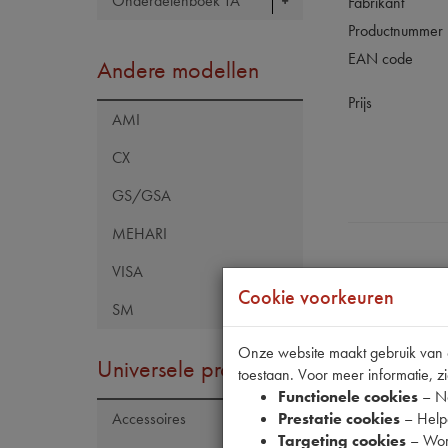
Onderdelenboek TA
Fabrikant
Productnummer
EAN code
Andere modellen
Prijs
AMI
CX
GS/GSA
MEHARI
VISA
Cookie voorkeuren
SM
Onze website maakt gebruik van co
Specificaties
Universele producten
toestaan. Voor meer informatie, zi
Functionele cookies
– No
Prestatie cookies
– Helpe
Accessoires
Eigenschap
Targeting cookies
– Wor