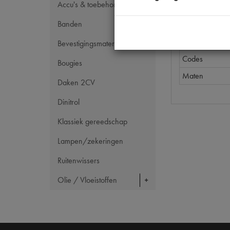
Accu's & toebehoren
Model Citroën
Banden
Tecdoc brand
OE Citroën
Bevestigingsmateriaal
Codes
Bougies
Maten
Daken 2CV
Dinitrol
Klassiek gereedschap
Lampen/zekeringen
Ruitenwissers
Olie / Vloeistoffen