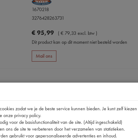
1670218
3276428263731
€
95
,
99
(
€
79
,
33
excl. btw
)
Dit product kan op dit moment niet besteld worden
Mail ons
okies zodat we je de beste service kunnen bieden. Je kunt zelf kiezen 
Omschrijving
e onze privacy policy.
dig voor de basisfunctionaliteit van de site. (Altijd ingeschakeld)
n ons de site te verbeteren door het verzamelen van statistieken.
pen
den gebruikt voor gepersonaliseerde advertenties en inhoud.