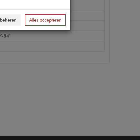
 beheren
Alles accepteren
7-841