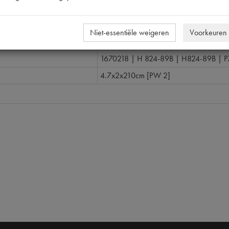
HY
nummer
0
Niet-essentiële weigeren
Voorkeuren
H82489B
1670218 | H 824-89B | H824-89B | P
4.7x2x210cm [PW 2]