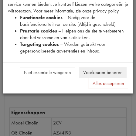
service kunnen bieden. Je kunt zelf kiezen welke categorieën je
Productnummer
wilt toestaan. Voor meer informatie, zie onze privacy policy.
1307130
Functionele cookies
– Nodig voor de
basisfunctionaliteit van de site. (Altijd ingeschakeld)
Prijs
Prestatie cookies
– Helpen ons de site te verbeteren
€
91
,
54
(
€
75
,
65
excl. btw
)
door het verzamelen van statistieken.
Dit product kan op dit moment niet besteld worden
Targeting cookies
– Worden gebruikt voor
gepersonaliseerde advertenties en inhoud.
Mail ons
Niet-essentiële weigeren
Voorkeuren beheren
Alles accepteren
Specificaties
Omschrijving
Eigenschappen
Model Citroën
2CV
OE Citroën
AZ44193