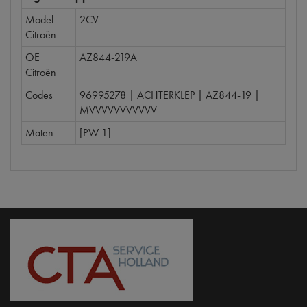
Model
2CV
Citroën
OE
AZ844-219A
Citroën
Codes
96995278 | ACHTERKLEP | AZ844-19 |
MVVVVVVVVVVV
Maten
[PW 1]