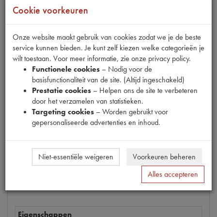
Cookie voorkeuren
Onze website maakt gebruik van cookies zodat we je de beste
service kunnen bieden. Je kunt zelf kiezen welke categorieën je
wilt toestaan. Voor meer informatie, zie onze privacy policy.
Productnummer
Functionele cookies
– Nodig voor de
1740110
basisfunctionaliteit van de site. (Altijd ingeschakeld)
Prestatie cookies
– Helpen ons de site te verbeteren
Prijs
door het verzamelen van statistieken.
€
204
,
25
(
€
168
,
80
excl. btw
)
Targeting cookies
– Worden gebruikt voor
gepersonaliseerde advertenties en inhoud.
Bestel
Niet-essentiële weigeren
Voorkeuren beheren
Alles accepteren
Specificaties
Omschrijving
Eigenschappen