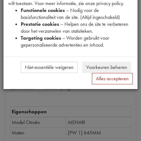
wilt toestaan. Voor meer informatie, zie onze privacy policy.
Functionele cookies
– Nodig voor de
Productnummer
basisfunctionaliteit van de site. (Altijd ingeschakeld)
1080028
Prestatie cookies
– Helpen ons de site te verbeteren
door het verzamelen van statistieken.
Prijs
Targeting cookies
– Worden gebruikt voor
€
14
,
62
(
€
12
,
08
excl. btw
)
gepersonaliseerde advertenties en inhoud.
Bestel
Niet-essentiële weigeren
Voorkeuren beheren
Alles accepteren
Specificaties
Omschrijving
Eigenschappen
Model Citroën
MEHARI
Maten
[PW 1] 645MM