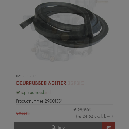
R4
DEURRUBBER ACHTER
op voorraad
Productnummer
2900133
€
29
,
80
€
37
,
24
(
€
24
,
62
excl. btw
)
Info