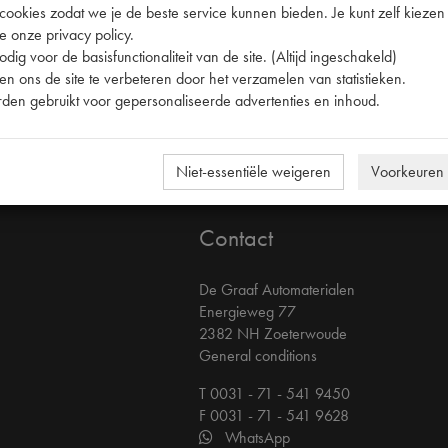
okies zodat we je de beste service kunnen bieden. Je kunt zelf kiezen 
e onze privacy policy.
ijn beschermd onder het auteursrecht en andere beschermende wetten.
dig voor de basisfunctionaliteit van de site. (Altijd ingeschakeld)
geplaatst op andere sites. De website bevat bovendien beelden die vall
n ons de site te verbeteren door het verzamelen van statistieken.
d samengesteld. Verantwoordelijke uitgever en producent kunnen echter 
den gebruikt voor gepersonaliseerde advertenties en inhoud.
hade die direct of indirect voortkomt uit het gebruik van deze website
 waarnaar links bestaan.
Niet-essentiële weigeren
Voorkeuren
Contact
De Graaf Automaterialen
Energieweg 77
2382 NH Zoeterwoude
General conditions
T 0031 - 71 - 541 9450
F 0031 - 71 - 541 9628
WhatsApp