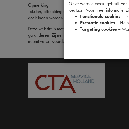
Onze website maakt gebruik van co
Opmerking
toestaan. Voor meer informatie, zi
Teksten, afbeeldingen en tekeningen op deze website z
Functionele cookies
– No
doeleinden worden gekopieerd, verspreid, gewijzigd of 
Prestatie cookies
– Helpe
Deze website is met de grootst mogelijke zorgvuldighei
Targeting cookies
– Wor
garanderen. Zij nemen geen verantwoordelijkheid voor sc
neemt verantwoordelijkheid voor de inhoud van websites