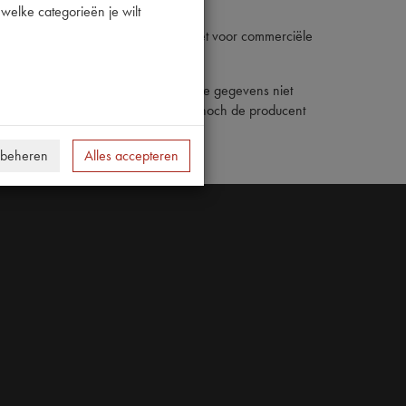
welke categorieën je wilt
 De inhoud van deze website mag niet voor commerciële
en onder het copyright van derden.
de juistheid en nauwkeurigheid van de gegevens niet
. Noch de verantwoordelijk uitgever, noch de producent
 beheren
Alles accepteren