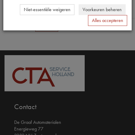
Niet-essentiële weigeren
Voorkeuren beheren
Alles accepteren
Verstuur
Contact
De Graaf Automaterialen
Energieweg 77