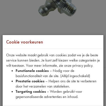
Cookie voorkeuren
Product niet op voorraad:
Onze website maakt gebruik van cookies zodat we je de beste
service kunnen bieden. Je kunt zelf kiezen welke categorieën je
SMEERNIPPEL M7 90GR
wilt toestaan. Voor meer informatie, zie onze privacy policy.
Functionele cookies
– Nodig voor de
Naam
:
basisfunctionaliteit van de site. (Altijd ingeschakeld)
Prestatie cookies
– Helpen ons de site te verbeteren
E-mailadres
:
door het verzamelen van statistieken.
Targeting cookies
– Worden gebruikt voor
gepersonaliseerde advertenties en inhoud.
Bericht
: