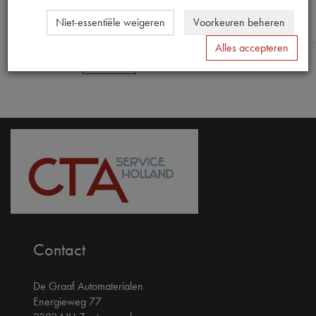
Niet-essentiële weigeren
Voorkeuren beheren
Alles accepteren
Verstuur
Contact
De Graaf Automaterialen
Energieweg 77