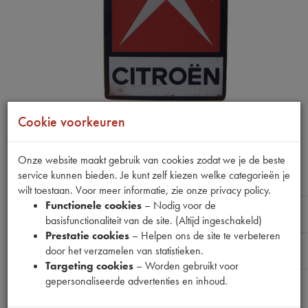
Cookie voorkeuren
Product niet op voorraad:
Onze website maakt gebruik van cookies zodat we je de beste
service kunnen bieden. Je kunt zelf kiezen welke categorieën je
METAAL BORD CITROEN
wilt toestaan. Voor meer informatie, zie onze privacy policy.
Functionele cookies
– Nodig voor de
Naam
:
basisfunctionaliteit van de site. (Altijd ingeschakeld)
Prestatie cookies
– Helpen ons de site te verbeteren
E-mailadres
:
door het verzamelen van statistieken.
Targeting cookies
– Worden gebruikt voor
gepersonaliseerde advertenties en inhoud.
Bericht
: