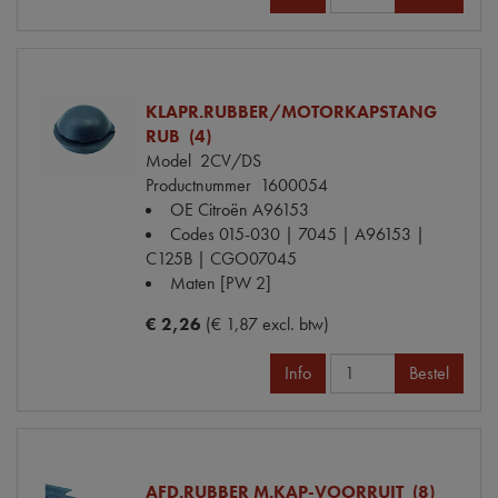
KLAPR.RUBBER/MOTORKAPSTANG
RUB (4)
Model
2CV/DS
Productnummer
1600054
OE Citroën
A96153
Codes
015-030 | 7045 | A96153 |
C125B | CGO07045
Maten
[PW 2]
€ 2,26
(€ 1,87 excl. btw)
Info
Bestel
AFD.RUBBER M.KAP-VOORRUIT (8)