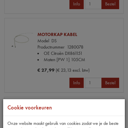
Info
Bestel
MOTORKAP KABEL
Model
DS
Productnummer
1280078
OE Citroën
DX861151
Maten
[PW 1] 105CM
€ 27,99
(€ 23,13 excl. btw)
Info
Bestel
Cookie voorkeuren
PARAVAN
Model
DS
Onze website maakt gebruik van cookies zodat we je de beste
Productnummer
1740648