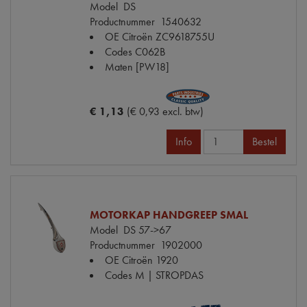
Model
DS
Productnummer
1540632
OE Citroën
ZC9618755U
Codes
C062B
Maten
[PW18]
€ 1,13
(€ 0,93 excl. btw)
Info
Bestel
MOTORKAP HANDGREEP SMAL
Model
DS 57->67
Productnummer
1902000
OE Citroën
1920
Codes
M | STROPDAS