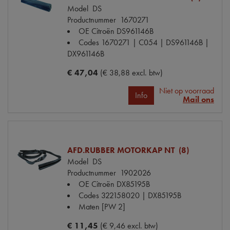
Model
DS
Productnummer
1670271
OE Citroën
DS961146B
Codes
1670271 | C054 | DS961146B |
DX961146B
€ 47,04
(€ 38,88 excl. btw)
Niet op voorraad
Info
Mail ons
AFD.RUBBER MOTORKAP NT (8)
Model
DS
Productnummer
1902026
OE Citroën
DX85195B
Codes
322158020 | DX85195B
Maten
[PW 2]
€ 11,45
(€ 9,46 excl. btw)