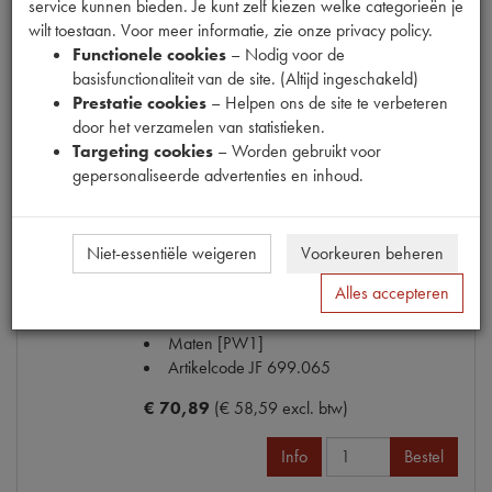
service kunnen bieden. Je kunt zelf kiezen welke categorieën je
OE Citroën
DS822-3
wilt toestaan. Voor meer informatie, zie onze privacy policy.
Maten
[PW1]
Functionele cookies
– Nodig voor de
basisfunctionaliteit van de site. (Altijd ingeschakeld)
€ 427,21
(€ 353,07 excl. btw)
Prestatie cookies
– Helpen ons de site te verbeteren
door het verzamelen van statistieken.
Info
Bestel
Targeting cookies
– Worden gebruikt voor
gepersonaliseerde advertenties en inhoud.
MOTORKAP HANDGREEP BREED
Niet-essentiële weigeren
Voorkeuren beheren
Model
DS 67->75
Alles accepteren
Productnummer
1901998
OE Citroën
1921
Maten
[PW1]
Artikelcode JF
699.065
€ 70,89
(€ 58,59 excl. btw)
Info
Bestel