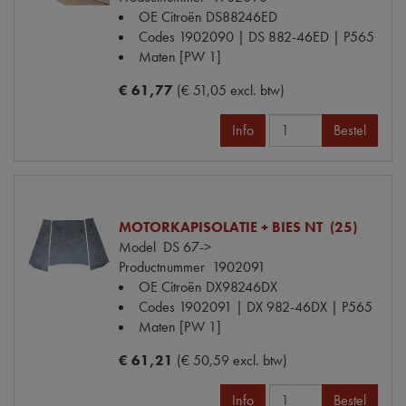
OE Citroën
DS88246ED
Codes
1902090 | DS 882-46ED | P565
Maten
[PW 1]
€ 61,77
(€ 51,05 excl. btw)
Info
Bestel
MOTORKAPISOLATIE + BIES NT (25)
Model
DS 67->
Productnummer
1902091
OE Citroën
DX98246DX
Codes
1902091 | DX 982-46DX | P565
Maten
[PW 1]
€ 61,21
(€ 50,59 excl. btw)
Info
Bestel