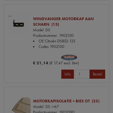
WINDVANGER MOTORKAP AAN
SCHARN (13)
Model
DS
Productnummer
1902100
OE Citroën
DS852-123
Codes
1902100
€ 21,14
(€ 17,47 excl. btw)
Info
Bestel
MOTORKAPISOLATIE + BIES OT (25)
Model
DS ->67
Productnummer
1902090