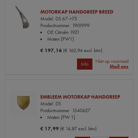
MOTORKAP HANDGREEP BREED
Model
DS 67->75
Productnummer
1901999
OE Citroën
1921
Maten
[PW1]
€ 197,16
(€ 162,94 excl. btw)
Niet op voorraad
Info
Mail ons
EMBLEEM MOTORKAP HANDGREEP
Model
DS
Productnummer
1540627
Maten
[PW 1]
€ 17,99
(€ 14,87 excl. btw)