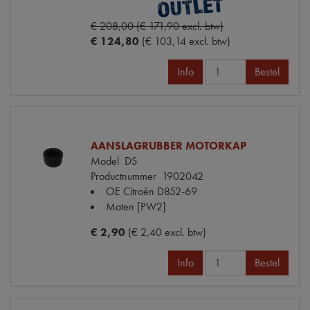
€ 208,00 (€ 171,90 excl. btw)
€ 124,80
(€ 103,14 excl. btw)
Info
Bestel
AANSLAGRUBBER MOTORKAP
Model
DS
Productnummer
1902042
OE Citroën
D852-69
Maten
[PW2]
€ 2,90
(€ 2,40 excl. btw)
Info
Bestel