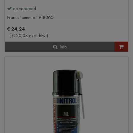
op voorraad
Productnummer
1918060
€
24
,
24
(
€
20
,
03
excl. btw
)
Info