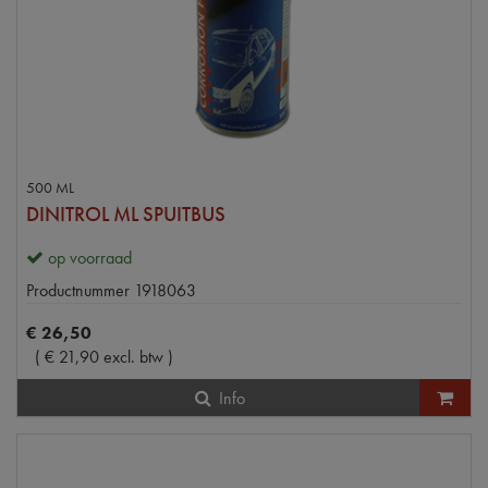
500 ML
DINITROL ML SPUITBUS
op voorraad
Productnummer
1918063
€
26
,
50
(
€
21
,
90
excl. btw
)
Info