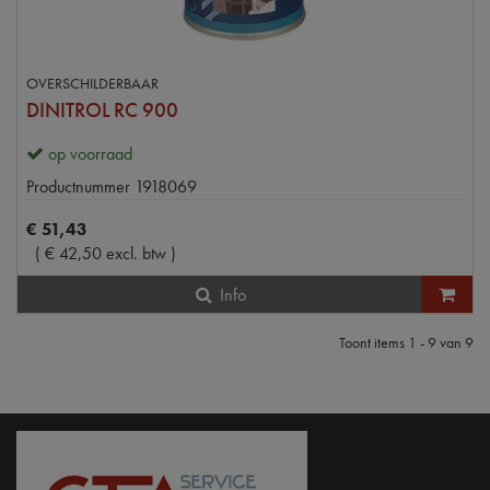
OVERSCHILDERBAAR
DINITROL RC 900
op voorraad
Productnummer
1918069
€
51
,
43
(
€
42
,
50
excl. btw
)
Info
Toont items
1 - 9
van
9