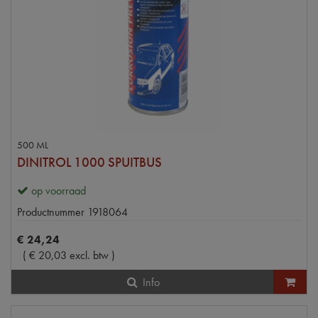
500 ML
DINITROL 1000 SPUITBUS
op voorraad
Productnummer
1918064
€
24
,
24
(
€
20
,
03
excl. btw
)
Info