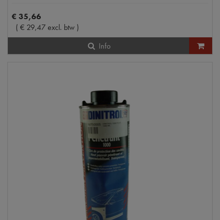
€
35
,
66
(
€
29
,
47
excl. btw
)
Info