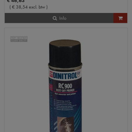
€
46
,
63
(
€
38
,
54
excl. btw
)
Info