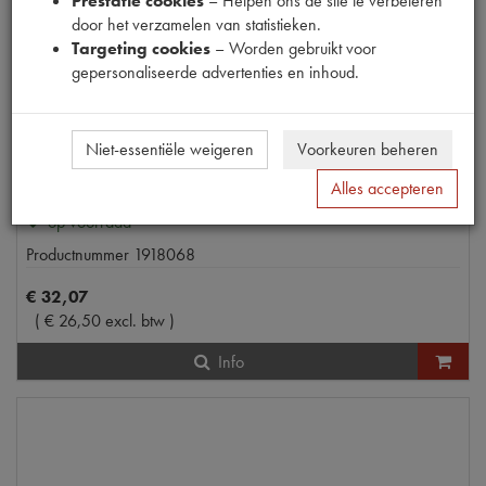
Prestatie cookies
– Helpen ons de site te verbeteren
door het verzamelen van statistieken.
Targeting cookies
– Worden gebruikt voor
gepersonaliseerde advertenties en inhoud.
Niet-essentiële weigeren
Voorkeuren beheren
1000 ML
DINITROL METALLIC FLES
Alles accepteren
op voorraad
Productnummer
1918068
€
32
,
07
(
€
26
,
50
excl. btw
)
Info