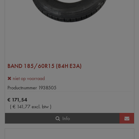
BAND 185/60R15 (84H E3A)
niet op voorraad
Productnummer
1938505
€
171
,
54
(
€
141
,
77
excl. btw
)
Info