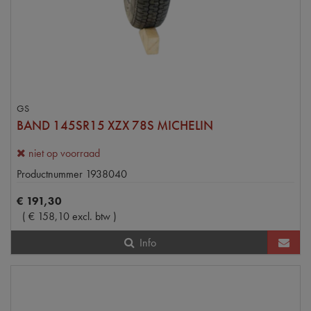
GS
BAND 145SR15 XZX 78S MICHELIN
niet op voorraad
Productnummer
1938040
€
191
,
30
(
€
158
,
10
excl. btw
)
Info