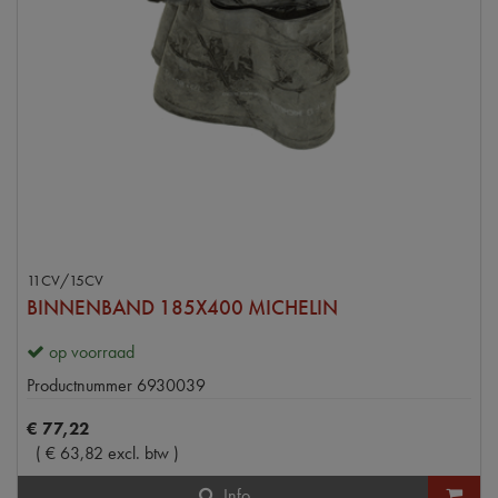
11CV/15CV
BINNENBAND 185X400 MICHELIN
op voorraad
Productnummer
6930039
€
77
,
22
(
€
63
,
82
excl. btw
)
Info