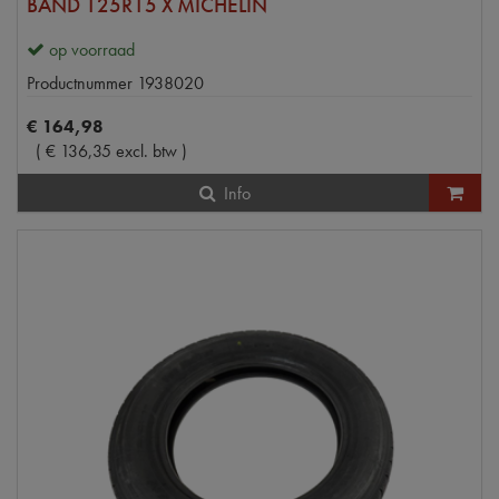
BAND 125R15 X MICHELIN
op voorraad
Productnummer
1938020
€
164
,
98
(
€
136
,
35
excl. btw
)
Info