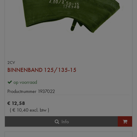
2CV
BINNENBAND 125/135-15
op voorraad
Productnummer
1937022
€
12
,
58
(
€
10
,
40
excl. btw
)
Info