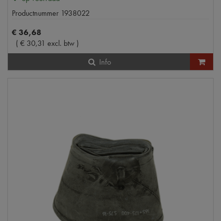
Productnummer
1938022
€
36
,
68
(
€
30
,
31
excl. btw
)
Info