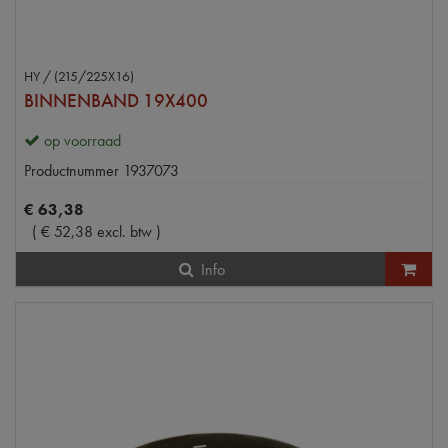
HY / (215/225X16)
BINNENBAND 19X400
op voorraad
Productnummer
1937073
€
63
,
38
(
€
52
,
38
excl. btw
)
Info