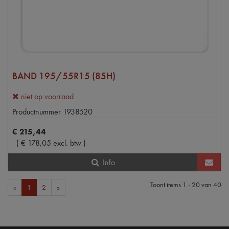
BAND 195/55R15 (85H)
niet op voorraad
Productnummer
1938520
€
215
,
44
(
€
178
,
05
excl. btw
)
Info
Toont items
1 - 20
van
40
«
1
2
»