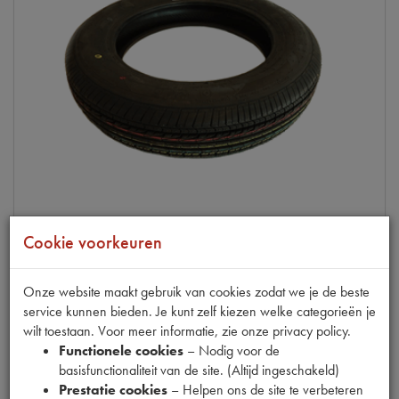
Cookie voorkeuren
2CV
BAND 135R15 NANKANG
Onze website maakt gebruik van cookies zodat we je de beste
op voorraad
service kunnen bieden. Je kunt zelf kiezen welke categorieën je
wilt toestaan. Voor meer informatie, zie onze privacy policy.
Productnummer
1937035
Functionele cookies
– Nodig voor de
basisfunctionaliteit van de site. (Altijd ingeschakeld)
€
67
,
12
Prestatie cookies
– Helpen ons de site te verbeteren
(
€
55
,
47
excl. btw
)