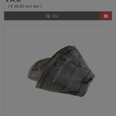
€
59
,
07
(
€
48
,
82
excl. btw
)
Info