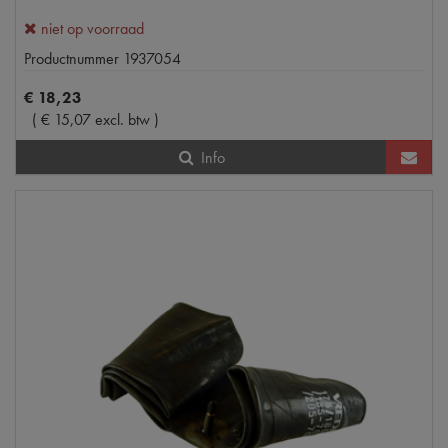
niet op voorraad
Productnummer
1937054
€
18
,
23
(
€
15
,
07
excl. btw
)
Info