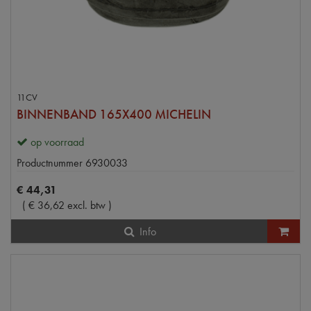
11CV
BINNENBAND 165X400 MICHELIN
op voorraad
Productnummer
6930033
€
44
,
31
(
€
36
,
62
excl. btw
)
Info