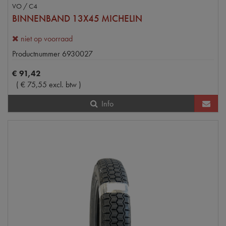
VO / C4
BINNENBAND 13X45 MICHELIN
niet op voorraad
Productnummer
6930027
€
91
,
42
(
€
75
,
55
excl. btw
)
Info