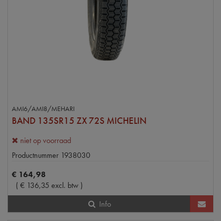
AMI6/AMI8/MEHARI
BAND 135SR15 ZX 72S MICHELIN
niet op voorraad
Productnummer
1938030
€
164
,
98
(
€
136
,
35
excl. btw
)
Info