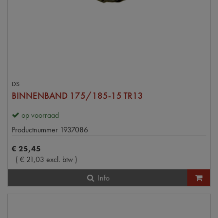
DS
BINNENBAND 175/185-15 TR13
op voorraad
Productnummer
1937086
€
25
,
45
(
€
21
,
03
excl. btw
)
Info