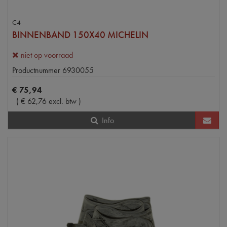
C4
BINNENBAND 150X40 MICHELIN
niet op voorraad
Productnummer
6930055
€
75
,
94
(
€
62
,
76
excl. btw
)
Info