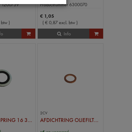
r
1200739
Productnummer
6300070
€
1
,
05
. btw
)
(
€
0
,
87
excl. btw
)
fo
Info
2CV
CARTERSTOPRING 16 3 X 22 X 2
AFDICHTRING OLIEFILTERSTEUN
d
op voorraad