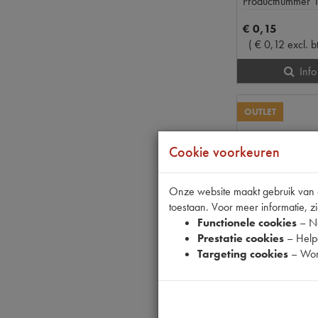
Productnummer
€
0
,
15
(
€
0
,
12
excl. b
Info
OUTLET
Cookie voorkeuren
Onze website maakt gebruik van co
toestaan. Voor meer informatie, zi
Functionele cookies
– No
Prestatie cookies
– Helpe
Targeting cookies
– Wor
11CV
op voorraad