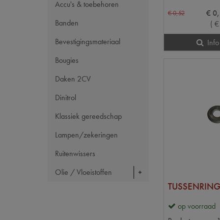
Accu's & toebehoren
€
0
,
€
0
,
52
Banden
(
€
Bevestigingsmateriaal
Info
Bougies
Daken 2CV
Dinitrol
Klassiek gereedschap
Lampen/zekeringen
Ruitenwissers
Olie / Vloeistoffen
TUSSENRING
op voorraad