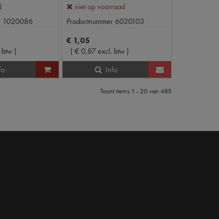
d
niet op voorraad
r
1020086
Productnummer
6020103
€
1
,
05
. btw
)
(
€
0
,
87
excl. btw
)
fo
Info
Toont items
1 - 20
van
485