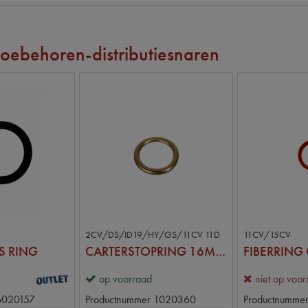
oebehoren-distributiesnaren
2CV/DS/ID19/HY/GS/11CV 11D
11CV/15CV
S RING
CARTERSTOPRING 16MM (HOL)
FIBERRING 
op voorraad
niet op voo
6020157
Productnummer
1020360
Productnumme