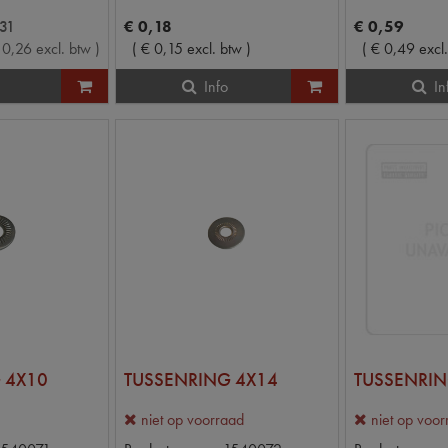
31
€
0
,
18
€
0
,
59
0
,
26
excl. btw
)
(
€
0
,
15
excl. btw
)
(
€
0
,
49
excl
Info
In
 4X10
TUSSENRING 4X14
TUSSENRIN
niet op voorraad
niet op voo