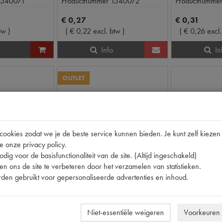
1540071
Productnummer
1540072
Productnumme
€
0
,
27
€
0
,
31
tw
)
(
€
0
,
22
excl. btw
)
(
€
0
,
26
excl
Info
In
OUTLET
okies zodat we je de beste service kunnen bieden. Je kunt zelf kiezen 
e onze privacy policy.
dig voor de basisfunctionaliteit van de site. (Altijd ingeschakeld)
n ons de site te verbeteren door het verzamelen van statistieken.
den gebruikt voor gepersonaliseerde advertenties en inhoud.
2CV
2CV
MOER AFDEKPLAAT STUURKOGEL M6
AFDICHTRING BANJO LEIDING 17X13
Niet-essentiële weigeren
Voorkeuren
op voorraad
op voorraa