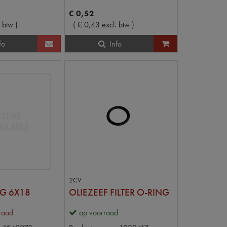
€
0
,
52
. btw
)
(
€
0
,
43
excl. btw
)
fo
Info
2CV
G 6X18
OLIEZEEF FILTER O-RING
rraad
op voorraad