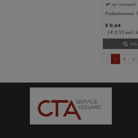
op voorraad
Productnummer
€
0
,
64
(
€
0
,
53
excl. 
Info
«
1
2
3