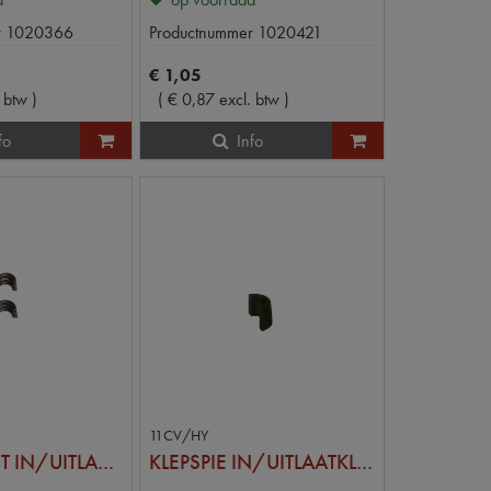
r
1020366
Productnummer
1020421
€
1
,
05
. btw
)
(
€
0
,
87
excl. btw
)
fo
Info
11CV/HY
KLEPSPIE SET IN/UITLAATKLEP
KLEPSPIE IN/UITLAATKLEP