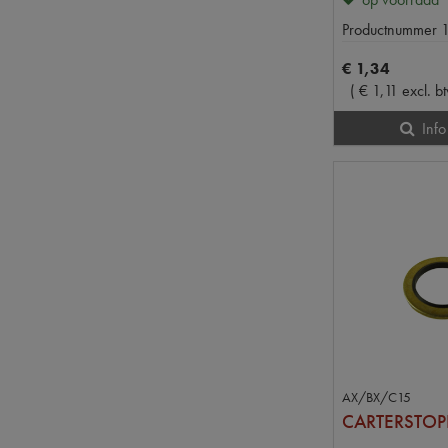
Productnummer
€
1
,
34
(
€
1
,
11
excl. b
Info
AX/BX/C15
CARTERSTOP