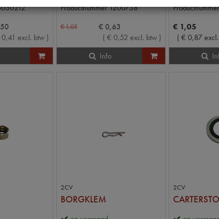
6030212
Productnummer
1200738
Productnumme
50
€
0
,
63
€
1
,
05
€
1
,
05
0
,
41
excl. btw
)
(
€
0
,
52
excl. btw
)
(
€
0
,
87
excl
Info
In
2CV
2CV
BORGKLEM
op voorraad
op voorraa