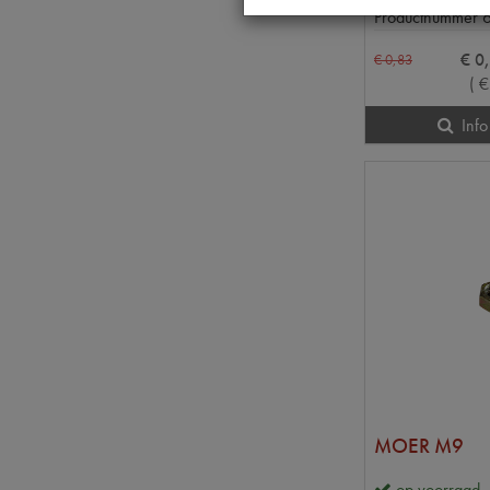
Productnummer
€
0
,
€
0
,
83
(
€
Info
MOER M9
op voorraad