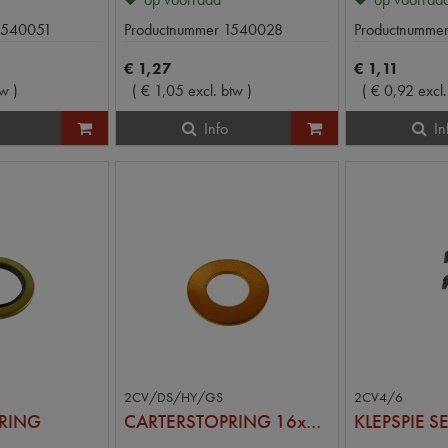
1540051
Productnummer
1540028
Productnumme
€
1
,
27
€
1
,
11
tw
)
(
€
1
,
05
excl. btw
)
(
€
0
,
92
excl
Info
In
2CV/DS/HY/GS
2CV4/6
RING
CARTERSTOPRING 16x22 (PLAT)