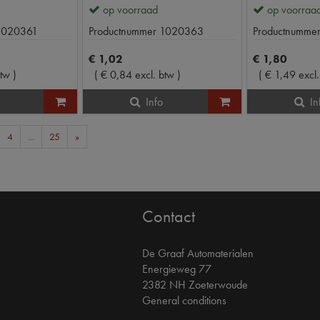
op voorraad
op voorraa
1020361
Productnummer
1020363
Productnumme
€
1
,
02
€
1
,
80
btw
)
(
€
0
,
84
excl. btw
)
(
€
1
,
49
excl
Info
In
4
...
25
»
Contact
De Graaf Automaterialen
Energieweg 77
2382 NH Zoeterwoude
General conditions