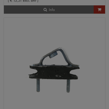
(
€
13
,
51
excl. btw
)
Info