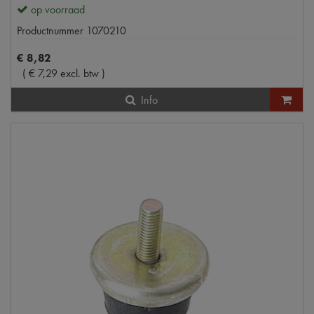
op voorraad
Productnummer
1070210
€
8
,
82
(
€
7
,
29
excl. btw
)
Info