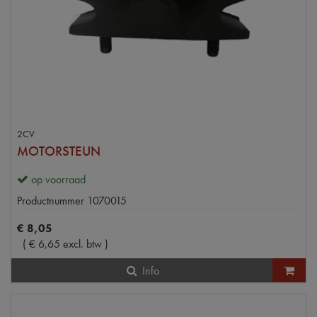
2CV
MOTORSTEUN
op voorraad
Productnummer
1070015
€
8
,
05
(
€
6
,
65
excl. btw
)
Info