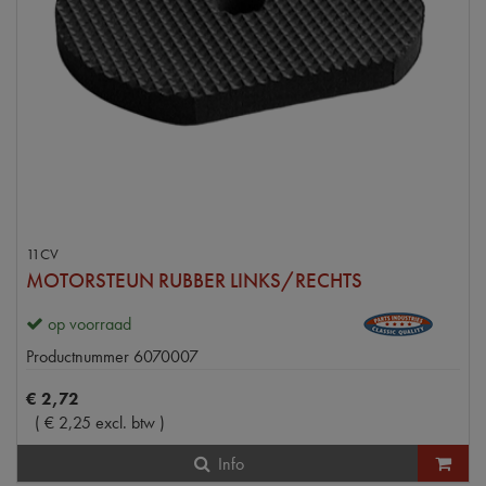
11CV
MOTORSTEUN RUBBER LINKS/RECHTS
op voorraad
Productnummer
6070007
€
2
,
72
(
€
2
,
25
excl. btw
)
Info