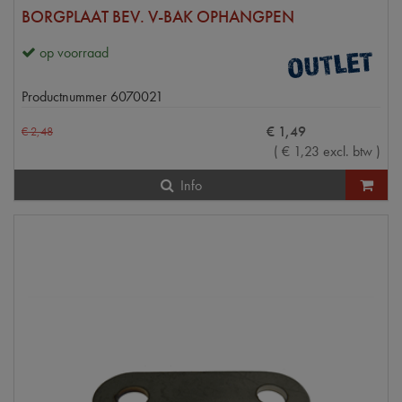
BORGPLAAT BEV. V-BAK OPHANGPEN
op voorraad
Productnummer
6070021
€
1
,
49
€
2
,
48
(
€
1
,
23
excl. btw
)
Info