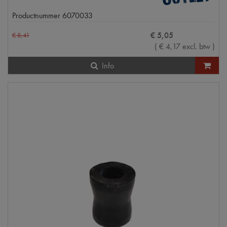
Productnummer
6070033
€
5
,
05
€
8
,
41
(
€
4
,
17
excl. btw
)
Info