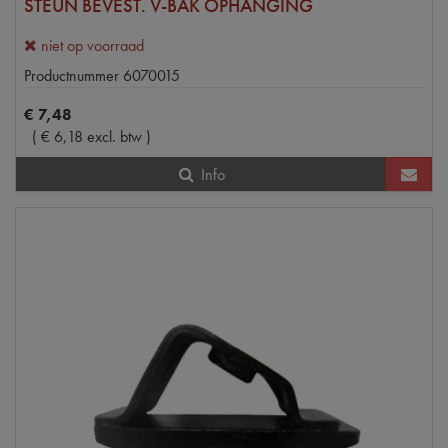
STEUN BEVEST. V-BAK OPHANGING
niet op voorraad
Productnummer
6070015
€
7
,
48
(
€
6
,
18
excl. btw
)
Info