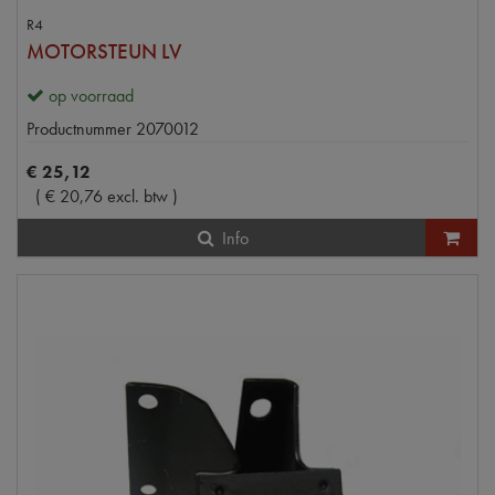
R4
MOTORSTEUN LV
op voorraad
Productnummer
2070012
€
25
,
12
(
€
20
,
76
excl. btw
)
Info