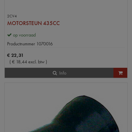
2CV4
MOTORSTEUN 435CC
op voorraad
Productnummer
1070016
€
22
,
31
(
€
18
,
44
excl. btw
)
Info