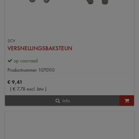
2CV
VERSNELLINGSBAKSTEUN
op voorraad
Productnummer
1070110
€
9
,
41
(
€
7
,
78
excl. btw
)
Info