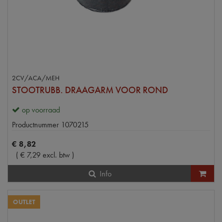
2CV/ACA/MEH
STOOTRUBB. DRAAGARM VOOR ROND
op voorraad
Productnummer
1070215
€
8
,
82
(
€
7
,
29
excl. btw
)
Info
OUTLET