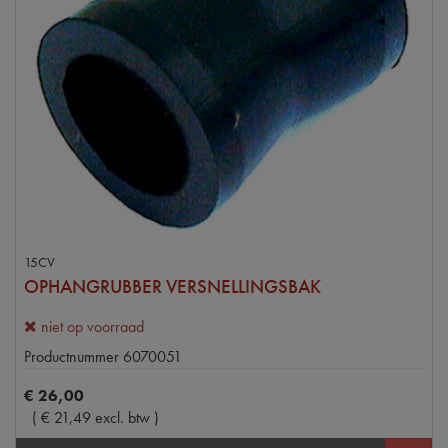
15CV
OPHANGRUBBER VERSNELLINGSBAK
niet op voorraad
Productnummer
6070051
€
26
,
00
(
€
21
,
49
excl. btw
)