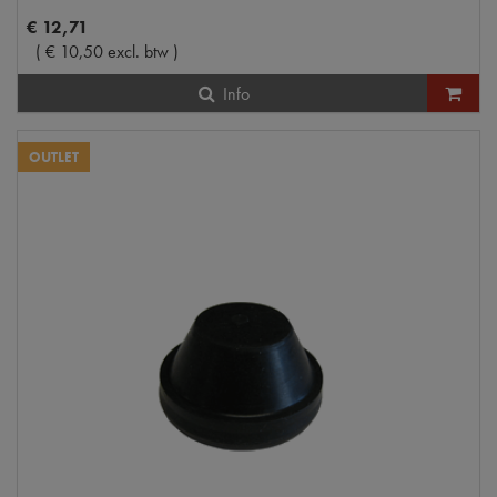
€
12
,
71
(
€
10
,
50
excl. btw
)
Info
OUTLET