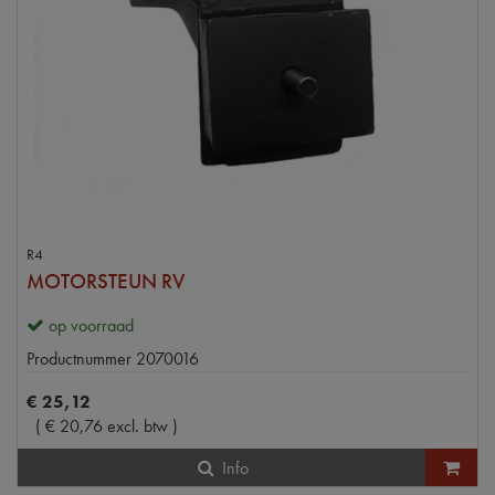
R4
MOTORSTEUN RV
op voorraad
Productnummer
2070016
€
25
,
12
(
€
20
,
76
excl. btw
)
Info