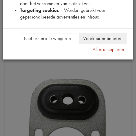
door het verzamelen van statistieken.
Productnummer
6070009
Targeting cookies
– Worden gebruikt voor
gepersonaliseerde advertenties en inhoud.
€
5
,
67
€
9
,
45
(
€
4
,
69
excl. btw
)
Info
Niet-essentiële weigeren
Voorkeuren beheren
Alles accepteren