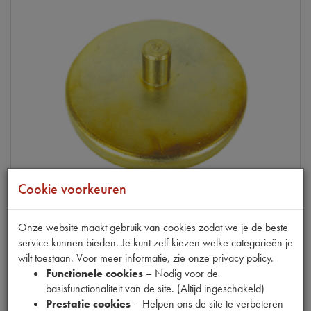
Cookie voorkeuren
Onze website maakt gebruik van cookies zodat we je de beste
service kunnen bieden. Je kunt zelf kiezen welke categorieën je
11CV -9/53
wilt toestaan. Voor meer informatie, zie onze privacy policy.
MOTORSTEUN VEERHOUDER 65.0MM
Functionele cookies
– Nodig voor de
basisfunctionaliteit van de site. (Altijd ingeschakeld)
op voorraad
Prestatie cookies
– Helpen ons de site te verbeteren