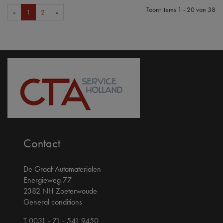
Toont items
1 - 20
van
38
«
1
2
»
Contact
De Graaf Automaterialen
Energieweg 77
2382 NH Zoeterwoude
General conditions
T 0031 - 71 - 541 9450