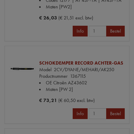
Codes
12177 | AY 437-1A | AY437-1A
Maten
[PW2]
€ 26,03
(€ 21,51 excl. btw)
Info
Bestel
SCHOKDEMPER RECORD ACHTER-GAS
Model
2CV/DYANE/MEHARI/AK250
Productnummer
1367115
OE Citroën
AZ43602
Maten
[PW 2]
€ 73,21
(€ 60,50 excl. btw)
Info
Bestel