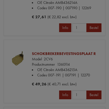
OE Citroën
AMB436214A
Codes
007-190 | 007190 | 12269
€ 27,61
(€ 22,82 excl. btw)
Info
Bestel
SCHOKBREKERBEVESTINGSPLAAT R
Model
2CV6
Productnummer
1360114
OE Citroën
AMB436215A
Codes
007-191 | 007191 | 12270
€ 49,26
(€ 40,71 excl. btw)
Info
Bestel