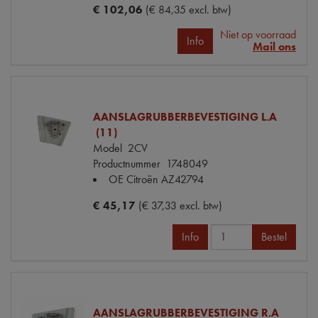
€ 102,06
(€ 84,35 excl. btw)
Niet op voorraad
Info
Mail ons
AANSLAGRUBBERBEVESTIGING L.A
(11)
Model
2CV
Productnummer
1748049
OE Citroën
AZ42794
€ 45,17
(€ 37,33 excl. btw)
Info
Bestel
AANSLAGRUBBERBEVESTIGING R.A