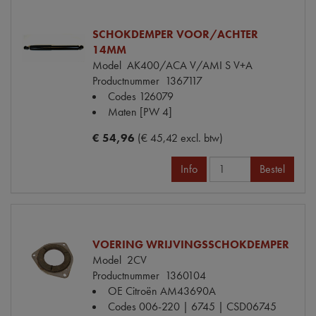
SCHOKDEMPER VOOR/ACHTER
14MM
Model
AK400/ACA V/AMI S V+A
Productnummer
1367117
Codes
126079
Maten
[PW 4]
€ 54,96
(€ 45,42 excl. btw)
Info
Bestel
VOERING WRIJVINGSSCHOKDEMPER
Model
2CV
Productnummer
1360104
OE Citroën
AM43690A
Codes
006-220 | 6745 | CSD06745