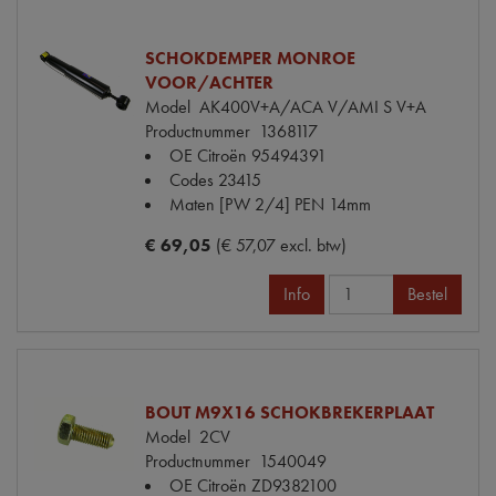
SCHOKDEMPER MONROE
VOOR/ACHTER
Model
AK400V+A/ACA V/AMI S V+A
Productnummer
1368117
OE Citroën
95494391
Codes
23415
Maten
[PW 2/4] PEN 14mm
€ 69,05
(€ 57,07 excl. btw)
Info
Bestel
BOUT M9X16 SCHOKBREKERPLAAT
Model
2CV
Productnummer
1540049
OE Citroën
ZD9382100