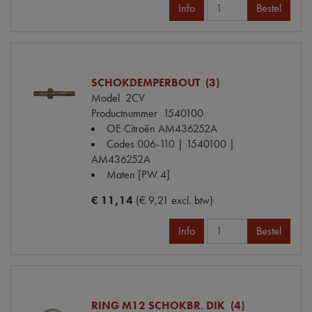
Info
Bestel
SCHOKDEMPERBOUT (3)
Model
2CV
Productnummer
1540100
OE Citroën
AM436252A
Codes
006-110 | 1540100 |
AM436252A
Maten
[PW 4]
€ 11,14
(€ 9,21 excl. btw)
Info
Bestel
RING M12 SCHOKBR. DIK (4)