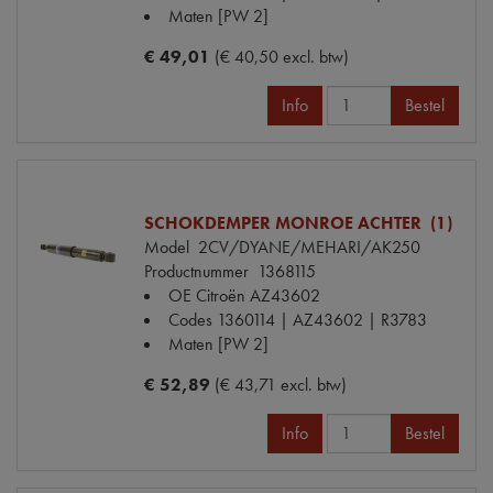
Maten
[PW 2]
€ 49,01
(€ 40,50 excl. btw)
Info
Bestel
SCHOKDEMPER MONROE ACHTER (1)
Model
2CV/DYANE/MEHARI/AK250
Productnummer
1368115
OE Citroën
AZ43602
Codes
1360114 | AZ43602 | R3783
Maten
[PW 2]
€ 52,89
(€ 43,71 excl. btw)
Info
Bestel