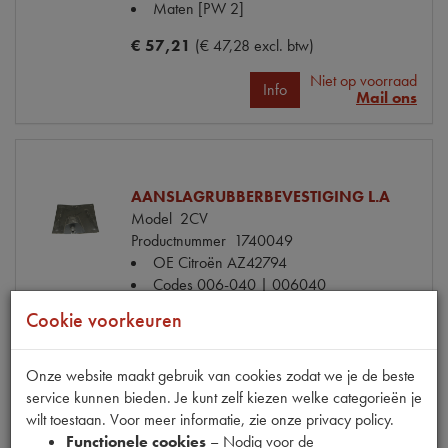
Maten
[PW 2]
€ 57,21
(€ 47,28 excl. btw)
Niet op voorraad
Info
Mail ons
AANSLAGRUBBERBEVESTIGING L.A
Model
2CV
Productnummer
1740049
OE Citroën
AZ42794
Codes
006-040 | 006040
Cookie voorkeuren
€ 104,60
(€ 86,45 excl. btw)
Info
Bestel
Onze website maakt gebruik van cookies zodat we je de beste
service kunnen bieden. Je kunt zelf kiezen welke categorieën je
wilt toestaan. Voor meer informatie, zie onze privacy policy.
Functionele cookies
– Nodig voor de