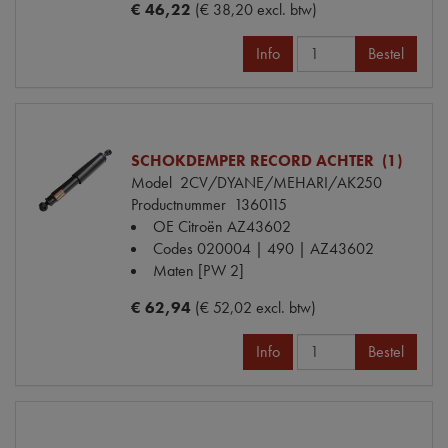
€ 46,22
(€ 38,20 excl. btw)
Info
Bestel
SCHOKDEMPER RECORD ACHTER (1)
Model
2CV/DYANE/MEHARI/AK250
Productnummer
1360115
OE Citroën
AZ43602
Codes
020004 | 490 | AZ43602
Maten
[PW 2]
€ 62,94
(€ 52,02 excl. btw)
Info
Bestel