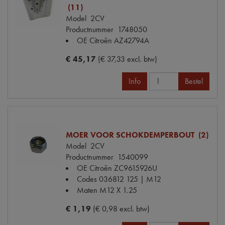
(11)
Model
2CV
Productnummer
1748050
OE Citroën
AZ42794A
€ 45,17
(€ 37,33 excl. btw)
Info
Bestel
MOER VOOR SCHOKDEMPERBOUT (2)
Model
2CV
Productnummer
1540099
OE Citroën
ZC9615926U
Codes
036812 125 | M12
Maten
M12 X 1.25
€ 1,19
(€ 0,98 excl. btw)