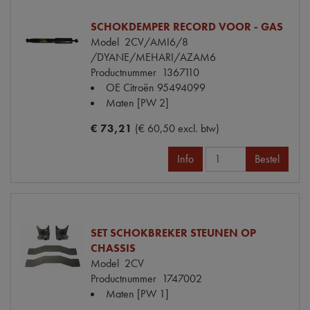
SCHOKDEMPER RECORD VOOR - GAS
Model
2CV/AMI6/8
/DYANE/MEHARI/AZAM6
Productnummer
1367110
OE Citroën
95494099
Maten
[PW 2]
€ 73,21
(€ 60,50 excl. btw)
Info
Bestel
SET SCHOKBREKER STEUNEN OP
CHASSIS
Model
2CV
Productnummer
1747002
Maten
[PW 1]