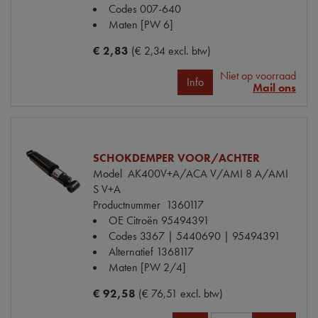
Codes
007-640
Maten
[PW 6]
€ 2,83
(€ 2,34 excl. btw)
Niet op voorraad
Info
Mail ons
SCHOKDEMPER VOOR/ACHTER
Model
AK400V+A/ACA V/AMI 8 A/AMI
S V+A
Productnummer
1360117
OE Citroën
95494391
Codes
3367 | 5440690 | 95494391
Alternatief
1368117
Maten
[PW 2/4]
€ 92,58
(€ 76,51 excl. btw)