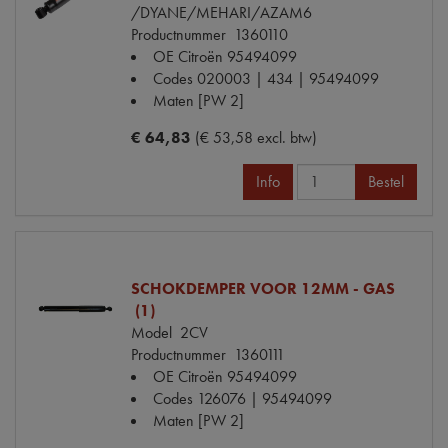
/DYANE/MEHARI/AZAM6
Productnummer
1360110
OE Citroën
95494099
Codes
020003 | 434 | 95494099
Maten
[PW 2]
€ 64,83
(€ 53,58 excl. btw)
Info
Bestel
SCHOKDEMPER VOOR 12MM - GAS
(1)
Model
2CV
Productnummer
1360111
OE Citroën
95494099
Codes
126076 | 95494099
Maten
[PW 2]