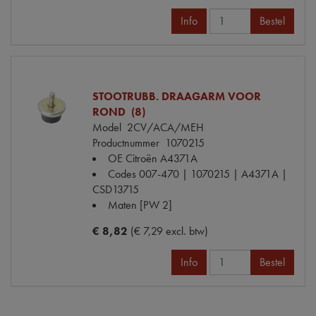
Info
Bestel
STOOTRUBB. DRAAGARM VOOR
ROND (8)
Model
2CV/ACA/MEH
Productnummer
1070215
OE Citroën
A4371A
Codes
007-470 | 1070215 | A4371A |
CSD13715
Maten
[PW 2]
€ 8,82
(€ 7,29 excl. btw)
Info
Bestel