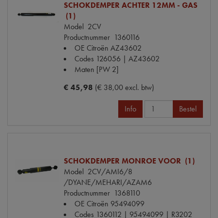
SCHOKDEMPER ACHTER 12MM - GAS
(1)
Model
2CV
Productnummer
1360116
OE Citroën
AZ43602
Codes
126056 | AZ43602
Maten
[PW 2]
€ 45,98
(€ 38,00 excl. btw)
Info
Bestel
SCHOKDEMPER MONROE VOOR (1)
Model
2CV/AMI6/8
/DYANE/MEHARI/AZAM6
Productnummer
1368110
OE Citroën
95494099
Codes
1360112 | 95494099 | R3202