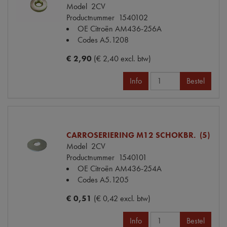
Model
2CV
Productnummer
1540102
OE Citroën
AM436-256A
Codes
A5.1208
€ 2,90
(€ 2,40 excl. btw)
Info
Bestel
CARROSERIERING M12 SCHOKBR. (5)
Model
2CV
Productnummer
1540101
OE Citroën
AM436-254A
Codes
A5.1205
€ 0,51
(€ 0,42 excl. btw)
Info
Bestel