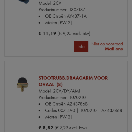
Model
2CV
Productnummer
1307187
OE Citroën
AY437-1A
Maten
[PW 2]
€ 11,19
(€ 9,25 excl. btw)
Niet op voorraad
Info
Mail ons
STOOTRUBB.DRAAGARM VOOR
OVAAL (8)
Model
2CV/DY/AMI
Productnummer
1070210
OE Citroën
AZ43786B
Codes
007-490 | 1070210 | AZ43786B
Maten
[PW 2]
€ 8,82
(€ 7,29 excl. btw)