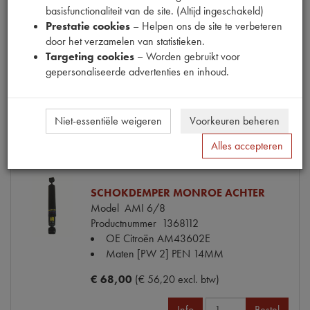
basisfunctionaliteit van de site. (Altijd ingeschakeld)
AANSLAGRUBBERBEVESTIGING R.A
Prestatie cookies
– Helpen ons de site te verbeteren
Model
2CV
door het verzamelen van statistieken.
Productnummer
1740050
Targeting cookies
– Worden gebruikt voor
OE Citroën
AZ42794A
gepersonaliseerde advertenties en inhoud.
€ 104,60
(€ 86,45 excl. btw)
Info
Bestel
Niet-essentiële weigeren
Voorkeuren beheren
Alles accepteren
SCHOKDEMPER MONROE ACHTER
Model
AMI 6/8
Productnummer
1368112
OE Citroën
AM43602E
Maten
[PW 2] PEN 14MM
€ 68,00
(€ 56,20 excl. btw)
Info
Bestel