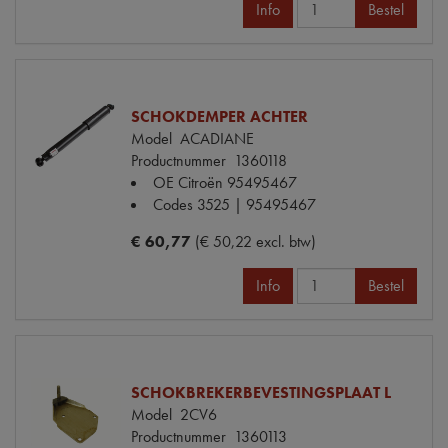
Info
Bestel
SCHOKDEMPER ACHTER
Model
ACADIANE
Productnummer
1360118
OE Citroën
95495467
Codes
3525 | 95495467
€ 60,77
(€ 50,22 excl. btw)
Info
Bestel
SCHOKBREKERBEVESTINGSPLAAT L
Model
2CV6
Productnummer
1360113