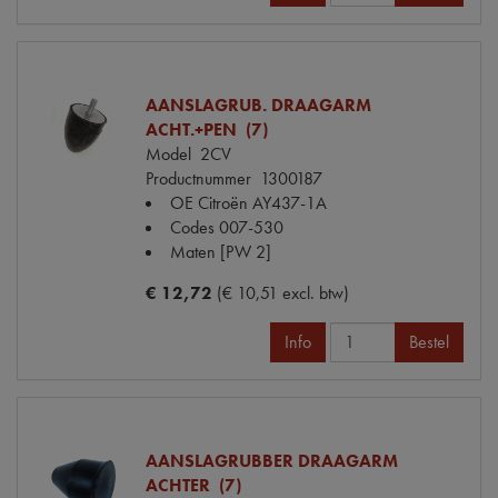
AANSLAGRUB. DRAAGARM
ACHT.+PEN (7)
Model
2CV
Productnummer
1300187
OE Citroën
AY437-1A
Codes
007-530
Maten
[PW 2]
€ 12,72
(€ 10,51 excl. btw)
Info
Bestel
AANSLAGRUBBER DRAAGARM
ACHTER (7)