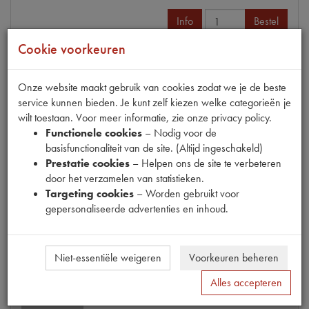
Info
Bestel
Cookie voorkeuren
Onze website maakt gebruik van cookies zodat we je de beste
KOPPELINGSPLAAT NIEUW
service kunnen bieden. Je kunt zelf kiezen welke categorieën je
Model
11CV
wilt toestaan. Voor meer informatie, zie onze privacy policy.
Productnummer
6150049
Functionele cookies
– Nodig voor de
Artikelcode JF
490.986
basisfunctionaliteit van de site. (Altijd ingeschakeld)
OE Citroën
490986
Prestatie cookies
– Helpen ons de site te verbeteren
Codes
0685RA | 490986 | P160
door het verzamelen van statistieken.
Maten
O 214x4x4mm [PW 1]
Targeting cookies
– Worden gebruikt voor
gepersonaliseerde advertenties en inhoud.
€ 61,71
(€ 51,00 excl. btw)
Info
Bestel
Niet-essentiële weigeren
Voorkeuren beheren
Alles accepteren