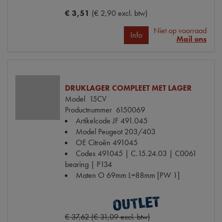
€ 3,51
(€ 2,90 excl. btw)
Niet op voorraad
Info
Mail ons
DRUKLAGER COMPLEET MET LAGER
Model
15CV
Productnummer
6150069
Artikelcode JF
491.045
Model Peugeot
203/403
OE Citroën
491045
Codes
491045 | C.15.24.03 | C0061
bearing | P134
Maten
O 69mm L=88mm [PW 1]
€ 37,62 (€ 31,09 excl. btw)