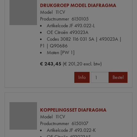
DRUKGROEP MODEL DIAFRAGMA
Model
11CV
Productnummer
6150105
Artikelcode JF
493.022-L
OE Citroën
493023A
Codes
3082 116 031 SA | 493023A |
P1 | Q90686
Maten
[PW 1]
€ 243,45
(€ 201,20 excl. btw)
Info
Bestel
KOPPELINGSSET DIAFRAGMA
Model
11CV
Productnummer
6150107
Artikelcode JF
493.022-K
OE Citroën
493023AS