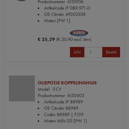
Productnummer
6150106
Artikelcode JF
089.971-D
OE Citroën
493023DR
Maten
[PW 1]
€ 25,29
(€ 20,90 excl. btw)
Info
Bestel
OLIEPOTJE KOPPELINGHUIS
Model
11CV
Productnummer
6150003
Artikelcode JF
88989
OE Citroën
88989
Codes
88989 | P159
Maten
M8x125 [PW 1]