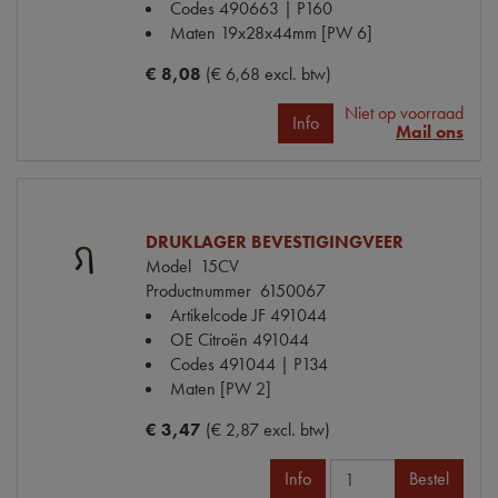
Codes
490663 | P160
Maten
19x28x44mm [PW 6]
€ 8,08
(€ 6,68 excl. btw)
Niet op voorraad
Info
Mail ons
DRUKLAGER BEVESTIGINGVEER
Model
15CV
Productnummer
6150067
Artikelcode JF
491044
OE Citroën
491044
Codes
491044 | P134
Maten
[PW 2]
€ 3,47
(€ 2,87 excl. btw)
Info
Bestel