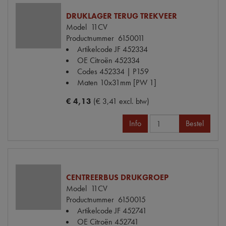
DRUKLAGER TERUG TREKVEER
Model
11CV
Productnummer
6150011
Artikelcode JF
452334
OE Citroën
452334
Codes
452334 | P159
Maten
10x31mm [PW 1]
€ 4,13
(€ 3,41 excl. btw)
Info
Bestel
CENTREERBUS DRUKGROEP
Model
11CV
Productnummer
6150015
Artikelcode JF
452741
OE Citroën
452741