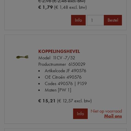
€ 2,98 (€ 2,46 excl. btw)
€ 1,79
(€ 1,48 excl. btw)
Info
Bestel
KOPPELINGSHEVEL
Model
11CV -7/52
Productnummer
6150029
Artikelcode JF
490576
OE Citroën
490576
Codes
490576 | P159
Maten
[PW 1]
€ 15,21
(€ 12,57 excl. btw)
Niet op voorraad
Info
Mail ons