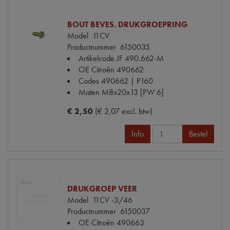
BOUT BEVES. DRUKGROEPRING
Model
11CV
Productnummer
6150035
Artikelcode JF
490.662-M
OE Citroën
490662
Codes
490662 | P160
Maten
M8x20x13 [PW 6]
€ 2,50
(€ 2,07 excl. btw)
Info
Bestel
DRUKGROEP VEER
Model
11CV -3/46
Productnummer
6150037
OE Citroën
490663