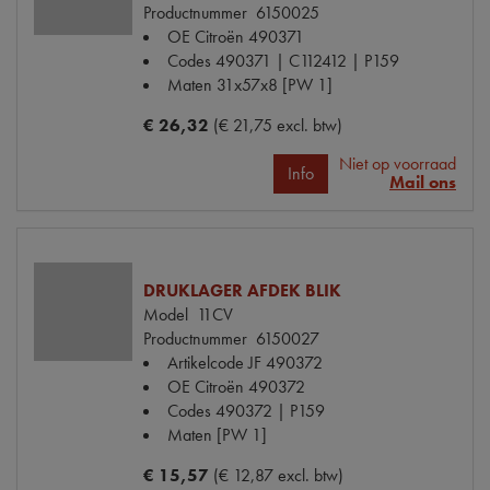
Productnummer
6150025
OE Citroën
490371
Codes
490371 | C112412 | P159
Maten
31x57x8 [PW 1]
€ 26,32
(€ 21,75 excl. btw)
Niet op voorraad
Info
Mail ons
DRUKLAGER AFDEK BLIK
Model
11CV
Productnummer
6150027
Artikelcode JF
490372
OE Citroën
490372
Codes
490372 | P159
Maten
[PW 1]
€ 15,57
(€ 12,87 excl. btw)