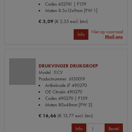
Codes
452741 | P159
Maten
8.5x12x9mm [PW 1]
€ 3,09
(€ 2,55 excl. btw)
Niet op voorraad
Info
Mail ons
DRUKVINGER DRUKGROEP
Model
11CV
Productnummer
6150019
Artikelcode JF
490270
OE Citroën
490270
Codes
490270 | P159
Maten
80x48mm [PW 3]
€ 16,66
(€ 13,77 excl. btw)
Info
Bestel