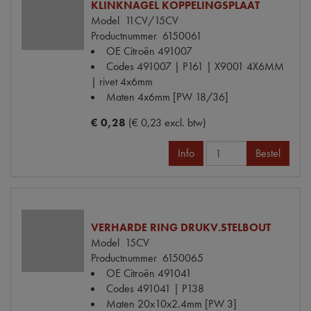
KLINKNAGEL KOPPELINGSPLAAT
Model
11CV/15CV
Productnummer
6150061
OE Citroën
491007
Codes
491007 | P161 | X9001 4X6MM
| rivet 4x6mm
Maten
4x6mm [PW 18/36]
€ 0,28
(€ 0,23 excl. btw)
Info
Bestel
VERHARDE RING DRUKV.STELBOUT
Model
15CV
Productnummer
6150065
OE Citroën
491041
Codes
491041 | P138
Maten
20x10x2.4mm [PW 3]