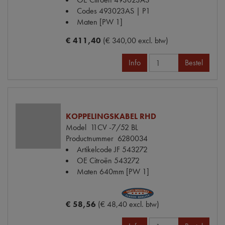
Codes
493023AS | P1
Maten
[PW 1]
€ 411,40
(€ 340,00 excl. btw)
Info
Bestel
KOPPELINGSKABEL RHD
Model
11CV -7/52 BL
Productnummer
6280034
Artikelcode JF
543272
OE Citroën
543272
Maten
640mm [PW 1]
€ 58,56
(€ 48,40 excl. btw)