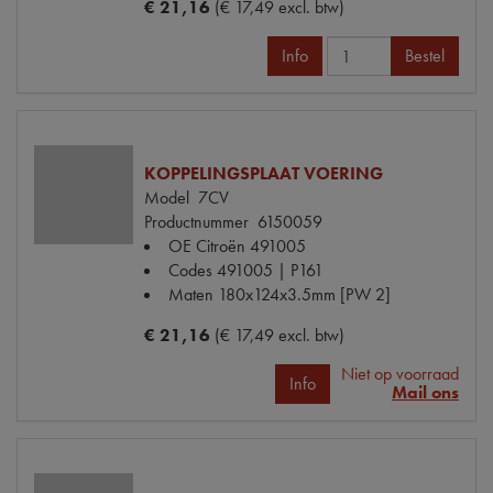
€ 21,16
(€ 17,49 excl. btw)
Info
Bestel
KOPPELINGSPLAAT VOERING
Model
7CV
Productnummer
6150059
OE Citroën
491005
Codes
491005 | P161
Maten
180x124x3.5mm [PW 2]
€ 21,16
(€ 17,49 excl. btw)
Niet op voorraad
Info
Mail ons