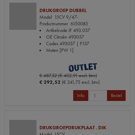
DRUKGROEP DUBBEL
Model
15CV 9/47-
Productnummer
6150085
Artikelcode JF
493.057
OE Citroën
493057
Codes
493057 | P137
Maten
[PW 1]
€ 487,52 (€ 402,91 excl. btw)
€ 292,52
(€ 241,75 excl. btw)
Info
Bestel
DRUKGROEPDRUKPLAAT . DIK
Model
15CV