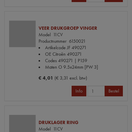
VEER DRUKGROEP VINGER
Model
11CV
Productnummer
6150021
Artikelcode JF
490271
OE Citroën
490271
Codes
490271 | P159
Maten
O 9.5x24mm [PW 3]
€ 4,01
(€ 3,31 excl. btw)
Info
Bestel
DRUKLAGER RING
Model
11CV