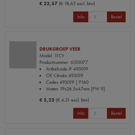
€ 22,57
(€ 18,65 excl. btw)
Info
Bestel
DRUKGROEP VEER
Model
11CV
Productnummer
6150077
Artikelcode JF
493019
OE Citroën
493019
Codes
493019 | P160
Maten
19x26.5x47mm [PW 9]
€ 5,22
(€ 4,31 excl. btw)
Info
Bestel