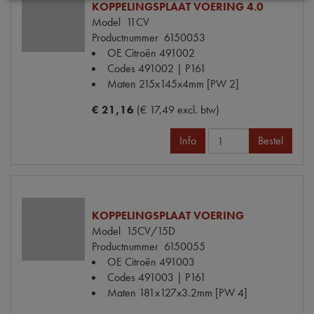
KOPPELINGSPLAAT VOERING 4.0
Model
11CV
Productnummer
6150053
OE Citroën
491002
Codes
491002 | P161
Maten
215x145x4mm [PW 2]
€ 21,16
(€ 17,49 excl. btw)
Info
Bestel
KOPPELINGSPLAAT VOERING
Model
15CV/15D
Productnummer
6150055
OE Citroën
491003
Codes
491003 | P161
Maten
181x127x3.2mm [PW 4]