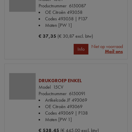
Productnummer
6150087
OE Citroën
493058
Codes
493058 | P137
Maten
[PW 1]
€ 37,35
(€ 30,87 excl. btw)
Niet op voorraad
Info
Mail ons
DRUKGROEP ENKEL
Model
15CV
Productnummer
6150091
Artikelcode JF
493069
OE Citroën
493069
Codes
493069 | P138
Maten
[PW 1]
€ 538,45
(€ 445,00 excl. btw)