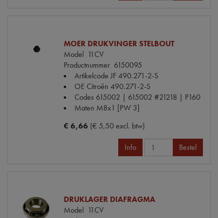
MOER DRUKVINGER STELBOUT
Model
11CV
Productnummer
6150095
Artikelcode JF
490.271-2-S
OE Citroën
490.271-2-S
Codes
615002 | 615002 #21218 | P160
Maten
M8x1 [PW 3]
€ 6,66
(€ 5,50 excl. btw)
Info
Bestel
DRUKLAGER DIAFRAGMA
Model
11CV