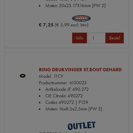
Maten
20x23.17X16mm [PW 2]
€ 7,25
(€ 5,99 excl. btw)
Info
Bestel
RING DRUKVINGER ST.BOUT GEHARD
Model
11CV
Productnummer
6150023
Artikelcode JF
490.272
OE Citroën
490272
Codes
490272 | P159
Maten
16x8.5x2.5mm [PW 3]