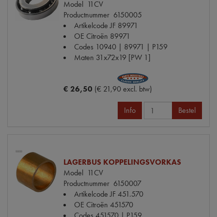
Model
11CV
Productnummer
6150005
Artikelcode JF
89971
OE Citroën
89971
Codes
10940 | 89971 | P159
Maten
31x72x19 [PW 1]
€ 26,50
(€ 21,90 excl. btw)
Info
Bestel
LAGERBUS KOPPELINGSVORKAS
Model
11CV
Productnummer
6150007
Artikelcode JF
451.570
OE Citroën
451570
Codes
451570 | P159