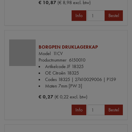
€ 10,87
(€ 8,98 excl. btw)
Info
Bestel
BORGPEN DRUKLAGERKAP
Model
11CV
Productnummer
6150010
Artikelcode JF
18325
OE Citroën
18325
Codes
18325 | 27410029006 | P159
Maten
7mm [PW 3]
€ 0,27
(€ 0,22 excl. btw)
Info
Bestel