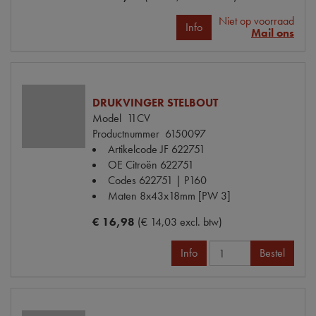
Niet op voorraad
Info
Mail ons
DRUKVINGER STELBOUT
Model
11CV
Productnummer
6150097
Artikelcode JF
622751
OE Citroën
622751
Codes
622751 | P160
Maten
8x43x18mm [PW 3]
€ 16,98
(€ 14,03 excl. btw)
Info
Bestel