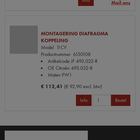
Info
Mail ons
MONTAGERING DIAFRAGMA
KOPPELING
Model
11CV
Productnummer
6150108
Artikelcode JF
493.022-R
OE Citroën
493.022-R
Maten
PW1
€ 112,41
(€ 92,90 excl. btw)
Info
Bestel