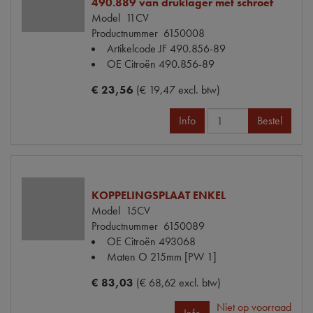
490.889 van druklager met schroef
Model
11CV
Productnummer
6150008
Artikelcode JF
490.856-89
OE Citroën
490.856-89
€ 23,56
(€ 19,47 excl. btw)
Info
Bestel
KOPPELINGSPLAAT ENKEL
Model
15CV
Productnummer
6150089
OE Citroën
493068
Maten
O 215mm [PW 1]
€ 83,03
(€ 68,62 excl. btw)
Niet op voorraad