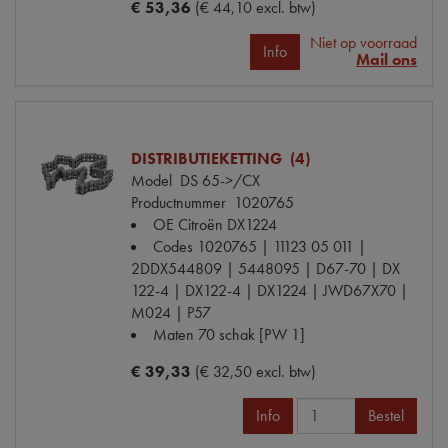
€ 53,36
(€ 44,10 excl. btw)
Niet op voorraad
Info
Mail ons
DISTRIBUTIEKETTING (4)
Model
DS 65->/CX
Productnummer
1020765
OE Citroën
DX1224
Codes
1020765 | 11123 05 011 |
2DDX544809 | 5448095 | D67-70 | DX
122-4 | DX122-4 | DX1224 | JWD67X70 |
M024 | P57
Maten
70 schak [PW 1]
€ 39,33
(€ 32,50 excl. btw)
Info
Bestel