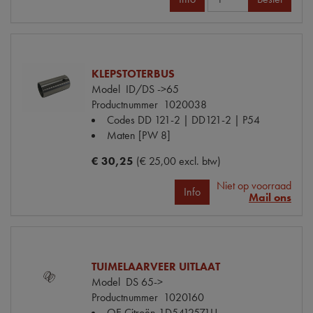
KLEPSTOTERBUS
Model
ID/DS ->65
Productnummer
1020038
Codes
DD 121-2 | DD121-2 | P54
Maten
[PW 8]
€ 30,25
(€ 25,00 excl. btw)
Niet op voorraad
Info
Mail ons
TUIMELAARVEER UITLAAT
Model
DS 65->
Productnummer
1020160
OE Citroën
1D5412571U