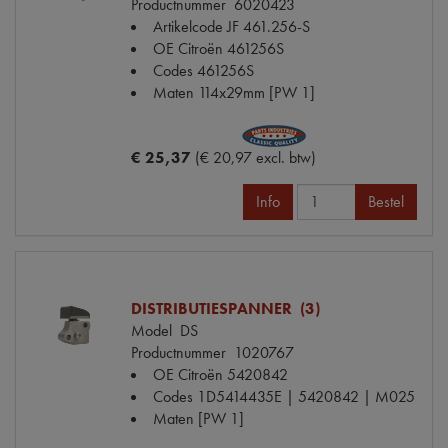
Productnummer
6020423
Artikelcode JF
461.256-S
OE Citroën
461256S
Codes
461256S
Maten
114x29mm [PW 1]
€ 25,37
(€ 20,97 excl. btw)
Info
Bestel
DISTRIBUTIESPANNER (3)
Model
DS
Productnummer
1020767
OE Citroën
5420842
Codes
1D5414435E | 5420842 | M025
Maten
[PW 1]