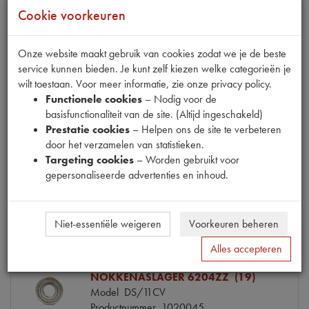
Cookie voorkeuren
NOKKENASKEERRING 29X46X10
(17)
Onze website maakt gebruik van cookies zodat we je de beste
Model
DS/CX
service kunnen bieden. Je kunt zelf kiezen welke categorieën je
Productnummer
1040075
wilt toestaan. Voor meer informatie, zie onze privacy policy.
OE Citroën
612629
Functionele cookies
– Nodig voor de
Codes
26126299 | 26126299L |
basisfunctionaliteit van de site. (Altijd ingeschakeld)
29*46*10 SINGLE | 612629 | A009 | P51
Prestatie cookies
– Helpen ons de site te verbeteren
| ZC9612629U
door het verzamelen van statistieken.
Maten
29x46x10mm [PW 1]
Targeting cookies
– Worden gebruikt voor
€ 10,29
(€ 8,50 excl. btw)
gepersonaliseerde advertenties en inhoud.
Info
Bestel
Niet-essentiële weigeren
Voorkeuren beheren
Alles accepteren
NOKKENASLAGER 6204ZZ (19)
Model
DS/11CV
Productnummer
1020045