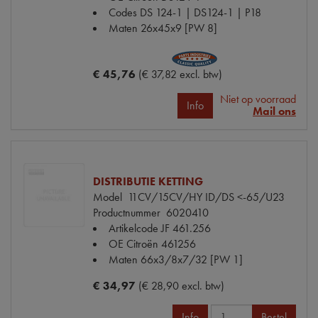
Codes
DS 124-1 | DS124-1 | P18
Maten
26x45x9 [PW 8]
€ 45,76
(€ 37,82 excl. btw)
Niet op voorraad
Info
Mail ons
DISTRIBUTIE KETTING
Model
11CV/15CV/HY ID/DS <-65/U23
Productnummer
6020410
Artikelcode JF
461.256
OE Citroën
461256
Maten
66x3/8x7/32 [PW 1]
€ 34,97
(€ 28,90 excl. btw)
Info
Bestel