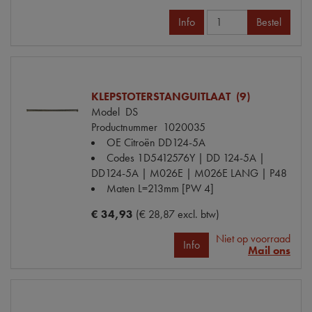
Info
Bestel
KLEPSTOTERSTANGUITLAAT (9)
Model
DS
Productnummer
1020035
OE Citroën
DD124-5A
Codes
1D5412576Y | DD 124-5A |
DD124-5A | M026E | M026E LANG | P48
Maten
L=213mm [PW 4]
€ 34,93
(€ 28,87 excl. btw)
Niet op voorraad
Info
Mail ons