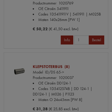
Productnummer
1020769
OE Citroën
5411911
Codes
1D5411911V | 5411911 | M025B
Maten
140x26mm [PW 1]
€ 50,22
(€ 41,50 excl. btw)
Info
Bestel
KLEPSTOTERBUS (8)
Model
ID/DS 65->
Productnummer
1020037
OE Citroën
DD124-1
Codes
1D5412574B | DD 124-1 |
DD124-1 | M026 | P1123
Maten
O 24x45mm [PW 8]
€ 31,28
(€ 25,85 excl. btw)