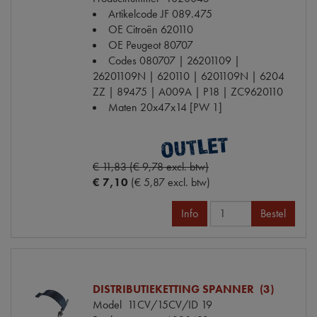
Artikelcode JF
089.475
OE Citroën
620110
OE Peugeot
80707
Codes
080707 | 26201109 |
26201109N | 620110 | 6201109N | 6204
ZZ | 89475 | A009A | P18 | ZC9620110
Maten
20x47x14 [PW 1]
€ 11,83 (€ 9,78 excl. btw)
€ 7,10
(€ 5,87 excl. btw)
Info
Bestel
DISTRIBUTIEKETTING SPANNER (3)
Model
11CV/15CV/ID 19