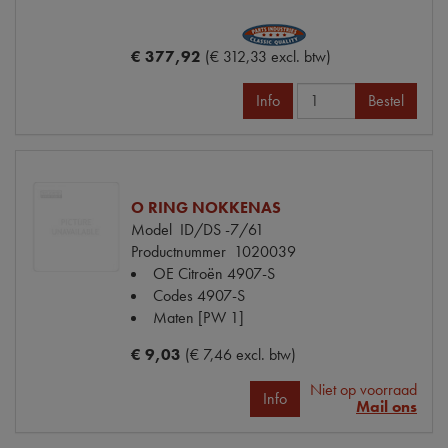
€ 377,92
(€ 312,33 excl. btw)
Info
Bestel
O RING NOKKENAS
Model
ID/DS -7/61
Productnummer
1020039
OE Citroën
4907-S
Codes
4907-S
Maten
[PW 1]
€ 9,03
(€ 7,46 excl. btw)
Niet op voorraad
Info
Mail ons