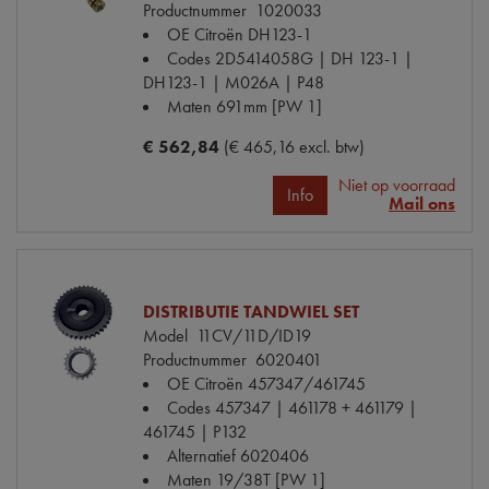
Productnummer
1020033
OE Citroën
DH123-1
Codes
2D5414058G | DH 123-1 |
DH123-1 | M026A | P48
Maten
691mm [PW 1]
€ 562,84
(€ 465,16 excl. btw)
Niet op voorraad
Info
Mail ons
DISTRIBUTIE TANDWIEL SET
Model
11CV/11D/ID19
Productnummer
6020401
OE Citroën
457347/461745
Codes
457347 | 461178 + 461179 |
461745 | P132
Alternatief
6020406
Maten
19/38T [PW 1]