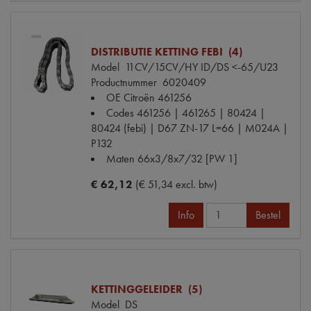
DISTRIBUTIE KETTING FEBI (4)
Model
11CV/15CV/HY ID/DS <-65/U23
Productnummer
6020409
OE Citroën
461256
Codes
461256 | 461265 | 80424 |
80424 (febi) | D67 ZN-17 L=66 | M024A |
P132
Maten
66x3/8x7/32 [PW 1]
€ 62,12
(€ 51,34 excl. btw)
Info
Bestel
KETTINGGELEIDER (5)
Model
DS