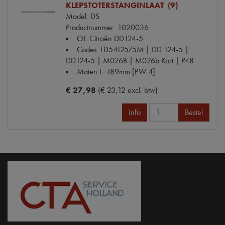
KLEPSTOTERSTANGINLAAT (9)
Model
DS
Productnummer
1020036
OE Citroën
DD124-5
Codes
1D5412575M | DD 124-5 |
DD124-5 | M026B | M026b Kort | P48
Maten
L=189mm [PW 4]
€ 27,98
(€ 23,12 excl. btw)
Info
Bestel