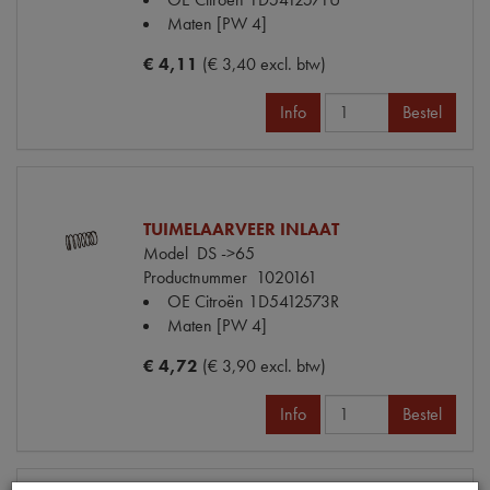
Maten
[PW 4]
€ 4,11
(€ 3,40 excl. btw)
Info
Bestel
TUIMELAARVEER INLAAT
Model
DS ->65
Productnummer
1020161
OE Citroën
1D5412573R
Maten
[PW 4]
€ 4,72
(€ 3,90 excl. btw)
Info
Bestel