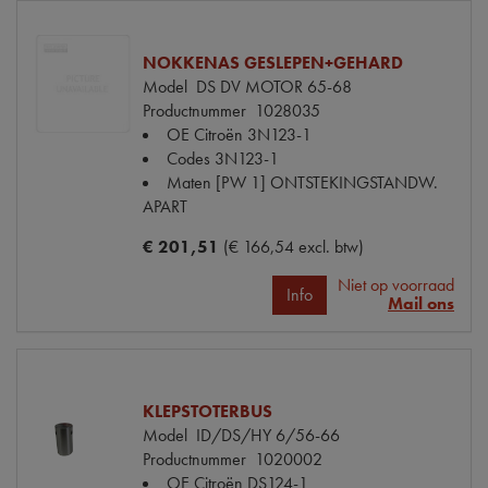
NOKKENAS GESLEPEN+GEHARD
Model
DS DV MOTOR 65-68
Productnummer
1028035
OE Citroën
3N123-1
Codes
3N123-1
Maten
[PW 1] ONTSTEKINGSTANDW.
APART
€ 201,51
(€ 166,54 excl. btw)
Niet op voorraad
Info
Mail ons
KLEPSTOTERBUS
Model
ID/DS/HY 6/56-66
Productnummer
1020002
OE Citroën
DS124-1