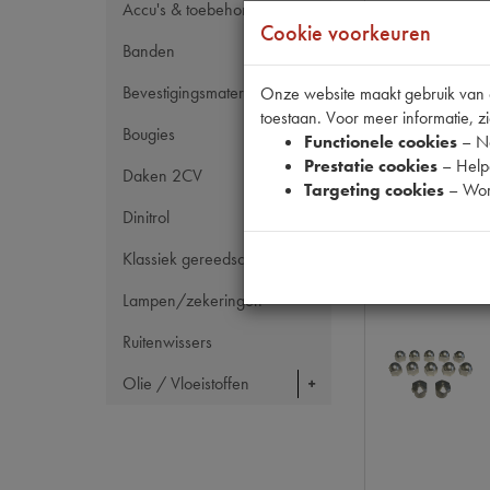
Accu's & toebehoren
Cookie voorkeuren
Banden
Bevestigingsmateriaal
Onze website maakt gebruik van co
toestaan. Voor meer informatie, zi
Bougies
Functionele cookies
– No
Prestatie cookies
– Helpe
Daken 2CV
Targeting cookies
– Wor
Dinitrol
Klassiek gereedschap
Lampen/zekeringen
Ruitenwissers
Olie / Vloeistoffen