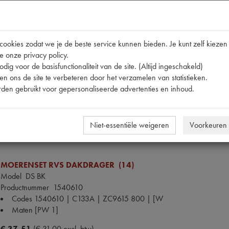
VEER DAKDRAGER (11)
Model
DS BK
Productnummer
1540611
okies zodat we je de beste service kunnen bieden. Je kunt zelf kiezen 
OE Citroën
DF66188
e onze privacy policy.
Codes
1540611 | C133 | DF66188
dig voor de basisfunctionaliteit van de site. (Altijd ingeschakeld)
Maten
[PW32]
n ons de site te verbeteren door het verzamelen van statistieken.
den gebruikt voor gepersonaliseerde advertenties en inhoud.
€ 5,49
(€ 4,54 excl. btw)
Niet-essentiële weigeren
Voorkeuren
MOERENSET RVS DAKDRAGER (14)
Model
DS BK
Productnummer
1540610
Codes
1540610 | C133A | ZC9615 800 | [W
Maten
[PW 1]
€ 37,51
(€ 31,00 excl. btw)