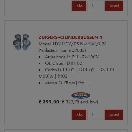
Info
Bestel
ZUIGERS+CILINDERBUSSEN 4
Model
HY/11CV/DS19->PLAT/U23
Productnummer
6020331
Artikelcode JF
D111-02-15CV
OE Citroën
D111-02
Codes
D 111-02 | D111-02 | DS11101 |
M001A | P103
Maten
O 78mm [PW 1]
€ 399,00
(€ 329,75 excl. btw)
Info
Bestel