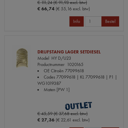
€ 111,24 (€ 91,93 excl. btw)
€ 66,74
(€ 55,16 excl. btw)
Info
Bestel
DRIJFSTANG LAGER SETDIESEL
Model
HY D/U23
Productnummer
1020165
OE Citroën
77099618
Codes
77099618 | KL 77099618 | P1 |
WG1019387
Maten
[PW 1]
€ 45,59 (€ 37,68 excl. btw)
€ 27,36
(€ 22,61 excl. btw)