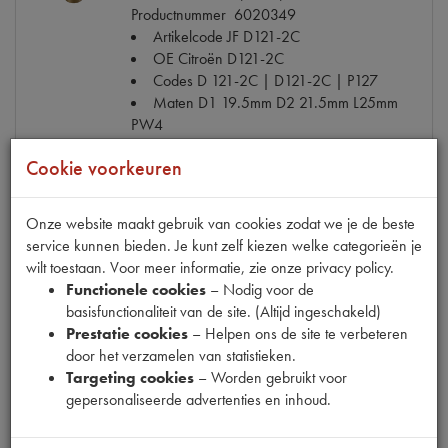
Productnummer
6020349
Artikelcode JF
D121-2C
OE Citroën
D121-2C
Codes
D 121-2C | D121-2C | P127
Maten
D1 19.5mm D2 21.5mm L25mm
PW4
Cookie voorkeuren
€ 14,79
(€ 12,22 excl. btw)
Onze website maakt gebruik van cookies zodat we je de beste
Info
Bestel
service kunnen bieden. Je kunt zelf kiezen welke categorieën je
wilt toestaan. Voor meer informatie, zie onze privacy policy.
Functionele cookies
– Nodig voor de
basisfunctionaliteit van de site. (Altijd ingeschakeld)
Prestatie cookies
– Helpen ons de site te verbeteren
DRIJFSTANG BOUT
door het verzamelen van statistieken.
Model
11CV/11D/HY/ID
Targeting cookies
– Worden gebruikt voor
Productnummer
6020369
gepersonaliseerde advertenties en inhoud.
Artikelcode JF
DS121-13
OE Citroën
DS121-13