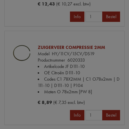
€ 12,43
(€ 10,27 excl. btw)
Info
Bestel
ZUIGERVEER COMPRESSIE 2MM
Model
HY/11CV/15CV/DS19
Productnummer
6020333
Artikelcode JF
D111-10
OE Citroën
D111-10
Codes
C1 78X2MM | C1 O78x2mm | D
111-10 | D111-10 | P104
Maten
O 78x2mm [PW 8]
€ 8,89
(€ 7,35 excl. btw)
Info
Bestel