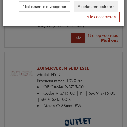
Codes
DS 121-13 | DS121-13 | P127
Niet-essentiële weigeren
Voorkeuren beheren
Maten
M9x29 [PW 8]
Alles accepteren
€ 3,47
(€ 2,87 excl. btw)
Niet op voorraad
Info
Mail ons
ZUIGERVEREN SETDIESEL
Model
HY D
Productnummer
1020157
OE Citroën
9-3715-00
Codes
9-3715-00 | P1 | SM 9-3715-00
| SM 9-3715-00 X
Maten
O 88mm [PW 1]