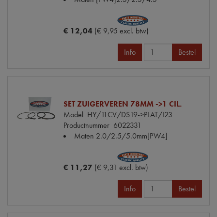
€ 12,04
(€ 9,95 excl. btw)
Info
Bestel
SET ZUIGERVEREN 78MM ->1 CIL.
Model
HY/11CV/DS19->PLAT/I23
Productnummer
6022331
Maten
2.0/2.5/5.0mm[PW4]
€ 11,27
(€ 9,31 excl. btw)
Info
Bestel