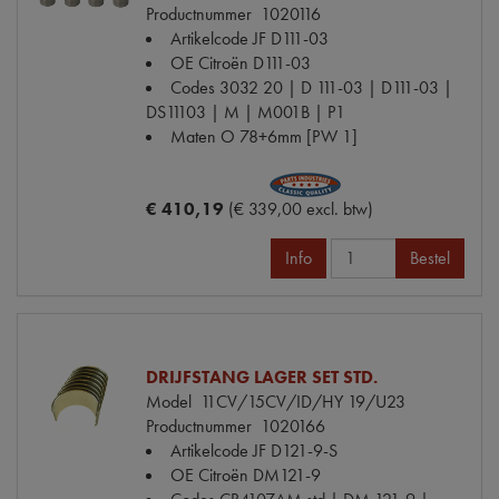
Productnummer
1020116
Artikelcode JF
D111-03
OE Citroën
D111-03
Codes
3032 20 | D 111-03 | D111-03 |
DS11103 | M | M001B | P1
Maten
O 78+6mm [PW 1]
€ 410,19
(€ 339,00 excl. btw)
Info
Bestel
DRIJFSTANG LAGER SET STD.
Model
11CV/15CV/ID/HY 19/U23
Productnummer
1020166
Artikelcode JF
D121-9-S
OE Citroën
DM121-9