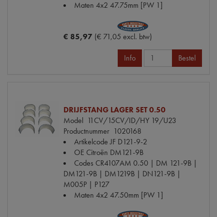
Maten
4x2 47.75mm [PW 1]
€ 85,97
(€ 71,05 excl. btw)
Info
Bestel
DRIJFSTANG LAGER SET 0.50
Model
11CV/15CV/ID/HY 19/U23
Productnummer
1020168
Artikelcode JF
D121-9-2
OE Citroën
DM121-9B
Codes
CR4107AM 0.50 | DM 121-9B |
DM121-9B | DM1219B | DN121-9B |
M005P | P127
Maten
4x2 47.50mm [PW 1]