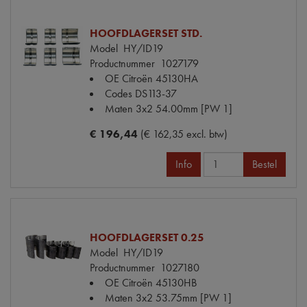
HOOFDLAGERSET STD.
Model
HY/ID19
Productnummer
1027179
OE Citroën
45130HA
Codes
DS113-37
Maten
3x2 54.00mm [PW 1]
€ 196,44
(€ 162,35 excl. btw)
Info
Bestel
HOOFDLAGERSET 0.25
Model
HY/ID19
Productnummer
1027180
OE Citroën
45130HB
Maten
3x2 53.75mm [PW 1]