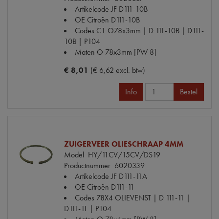
Artikelcode JF
D111-10B
OE Citroën
D111-10B
Codes
C1 O78x3mm | D 111-10B | D111-
10B | P104
Maten
O 78x3mm [PW 8]
€ 8,01
(€ 6,62 excl. btw)
Info
Bestel
ZUIGERVEER OLIESCHRAAP 4MM
Model
HY/11CV/15CV/DS19
Productnummer
6020339
Artikelcode JF
D111-11A
OE Citroën
D111-11
Codes
78X4 OLIEVENST | D 111-11 |
D111-11 | P104