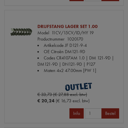
DRIJFSTANG LAGER SET 1.00
Model
11CV/15CV/ID/HY 19
Productnummer
1020170
Artikelcode JF
D121-9-4
OE Citroën
DM121-9D
Codes
CR4107AM 1.0 | DM 121-9D |
DM121-9D | DN121-9D | P127
Maten
4x2 47.00mm [PW 1]
€ 33,73 (€ 27,88 excl. btw)
€ 20,24
(€ 16,73 excl. btw)
Info
Bestel