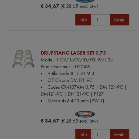
€ 34,67
(€ 28,65 excl. btw)
Info
Bestel
DRIJFSTANG LAGER SET 0.75
Model
11CV/15CV/ID/HY 19/U23
Productnummer
1020169
Artikelcode JF
D121-9-3
OE Citroën
DM121-9C
Codes
CR4107AM 0.75 | DM 121-9C |
DM121-9C | DN121-9C | P127
Maten
4x2 47.25mm [PW 1]
€ 34,67
(€ 28,65 excl. btw)
Info
Bestel