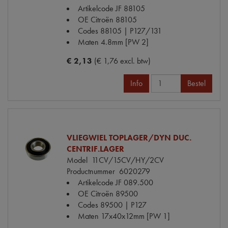
Artikelcode JF
88105
OE Citroën
88105
Codes
88105 | P127/131
Maten
4.8mm [PW 2]
€ 2,13
(€ 1,76 excl. btw)
Info
Bestel
VLIEGWIEL TOPLAGER/DYN DUC.
CENTRIF.LAGER
Model
11CV/15CV/HY/2CV
Productnummer
6020279
Artikelcode JF
089.500
OE Citroën
89500
Codes
89500 | P127
Maten
17x40x12mm [PW 1]