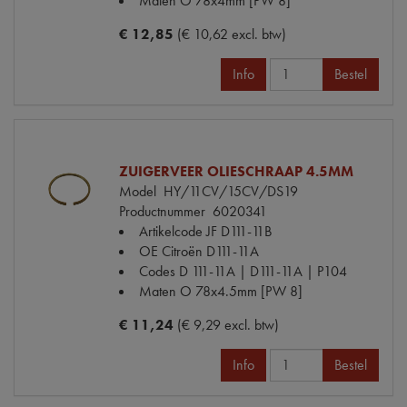
Maten
O 78x4mm [PW 8]
€ 12,85
(€ 10,62 excl. btw)
Info
Bestel
ZUIGERVEER OLIESCHRAAP 4.5MM
Model
HY/11CV/15CV/DS19
Productnummer
6020341
Artikelcode JF
D111-11B
OE Citroën
D111-11A
Codes
D 111-11A | D111-11A | P104
Maten
O 78x4.5mm [PW 8]
€ 11,24
(€ 9,29 excl. btw)
Info
Bestel