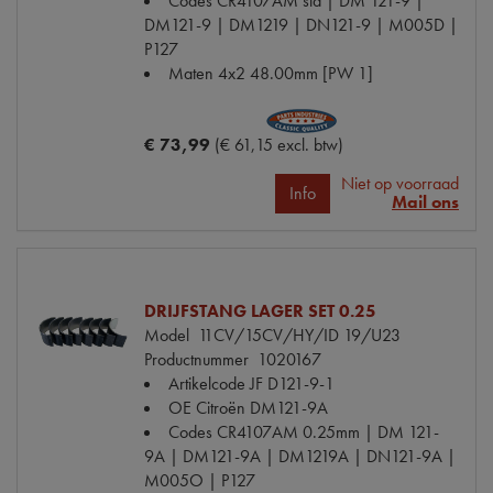
Codes
CR4107AM std | DM 121-9 |
DM121-9 | DM1219 | DN121-9 | M005D |
P127
Maten
4x2 48.00mm [PW 1]
€ 73,99
(€ 61,15 excl. btw)
Niet op voorraad
Info
Mail ons
DRIJFSTANG LAGER SET 0.25
Model
11CV/15CV/HY/ID 19/U23
Productnummer
1020167
Artikelcode JF
D121-9-1
OE Citroën
DM121-9A
Codes
CR4107AM 0.25mm | DM 121-
9A | DM121-9A | DM1219A | DN121-9A |
M005O | P127