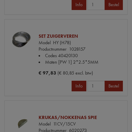
Info
Bestel
SET ZUIGERVEREN
Model
HY (H78)
Productnummer
1028157
Codes
40420130
Maten
[PW 1] 2*2.5*5MM
€ 97,83
(€ 80,85 excl. btw)
Info
Bestel
KRUKAS/NOKKENAS SPIE
Model
11CV/15CV
Productnummer
6020273