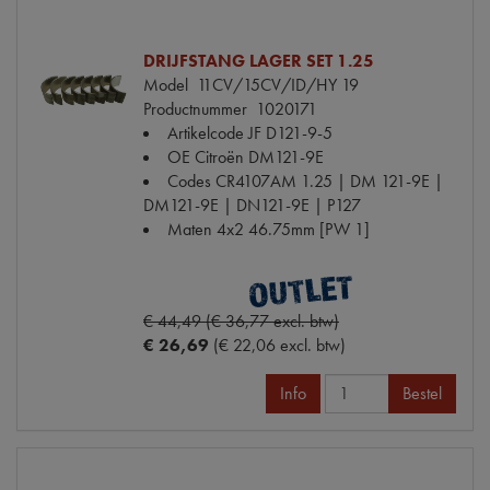
DRIJFSTANG LAGER SET 1.25
Model
11CV/15CV/ID/HY 19
Productnummer
1020171
Artikelcode JF
D121-9-5
OE Citroën
DM121-9E
Codes
CR4107AM 1.25 | DM 121-9E |
DM121-9E | DN121-9E | P127
Maten
4x2 46.75mm [PW 1]
€ 44,49 (€ 36,77 excl. btw)
€ 26,69
(€ 22,06 excl. btw)
Info
Bestel