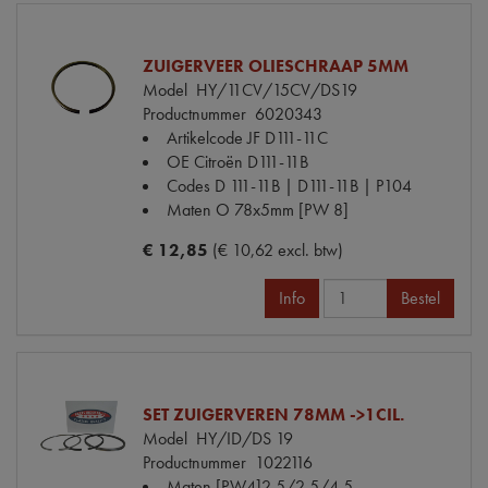
ZUIGERVEER OLIESCHRAAP 5MM
Model
HY/11CV/15CV/DS19
Productnummer
6020343
Artikelcode JF
D111-11C
OE Citroën
D111-11B
Codes
D 111-11B | D111-11B | P104
Maten
O 78x5mm [PW 8]
€ 12,85
(€ 10,62 excl. btw)
Info
Bestel
SET ZUIGERVEREN 78MM ->1CIL.
Model
HY/ID/DS 19
Productnummer
1022116
Maten
[PW4]2.5/2.5/4.5