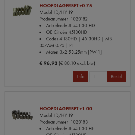
HOOFDLAGERSET +0.75
Model
ID/HY 19
Productnummer
1020182
Artikelcode JF
451.30-HD
OE Citroën
45130HD
Codes
41130HD | 45130HD | MB
357AM 0.75 | P1
Maten
3x2 53.25mm [PW 1]
€ 96,92
(€ 80,10 excl. btw)
Info
Bestel
HOOFDLAGERSET +1.00
Model
ID/HY 19
Productnummer
1020183
Artikelcode JF
451.30-HE