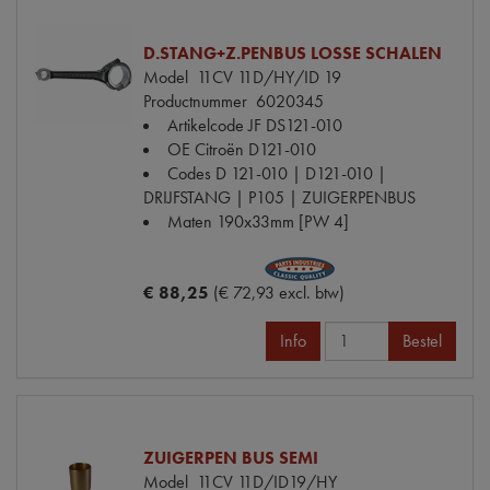
D.STANG+Z.PENBUS LOSSE SCHALEN
Model
11CV 11D/HY/ID 19
Productnummer
6020345
Artikelcode JF
DS121-010
OE Citroën
D121-010
Codes
D 121-010 | D121-010 |
DRIJFSTANG | P105 | ZUIGERPENBUS
Maten
190x33mm [PW 4]
€ 88,25
(€ 72,93 excl. btw)
Info
Bestel
ZUIGERPEN BUS SEMI
Model
11CV 11D/ID19/HY