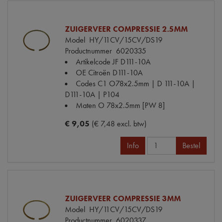
ZUIGERVEER COMPRESSIE 2.5MM
Model
HY/11CV/15CV/DS19
Productnummer
6020335
Artikelcode JF
D111-10A
OE Citroën
D111-10A
Codes
C1 O78x2.5mm | D 111-10A |
D111-10A | P104
Maten
O 78x2.5mm [PW 8]
€ 9,05
(€ 7,48 excl. btw)
Info
Bestel
ZUIGERVEER COMPRESSIE 3MM
Model
HY/11CV/15CV/DS19
Productnummer
6020337