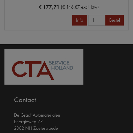
€ 177,71
(€ 146,87 excl. btw)
Info
Bestel
Contact
De Graaf Automaterialen
Energieweg 77
2382 NH Zoeterwoude