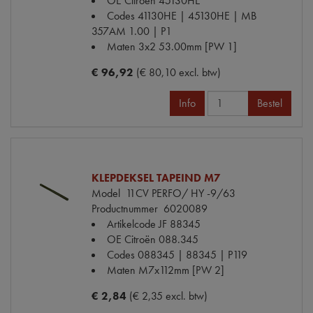
OE Citroën
45130HE
Codes
41130HE | 45130HE | MB
357AM 1.00 | P1
Maten
3x2 53.00mm [PW 1]
€ 96,92
(€ 80,10 excl. btw)
Info
Bestel
KLEPDEKSEL TAPEIND M7
Model
11CV PERFO/ HY -9/63
Productnummer
6020089
Artikelcode JF
88345
OE Citroën
088.345
Codes
088345 | 88345 | P119
Maten
M7x112mm [PW 2]
€ 2,84
(€ 2,35 excl. btw)