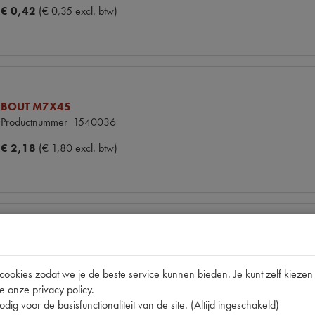
€ 0,42
(€ 0,35 excl. btw)
BOUT M7X45
Productnummer
1540036
€ 2,18
(€ 1,80 excl. btw)
BORGMOER M7
Productnummer
1540042
okies zodat we je de beste service kunnen bieden. Je kunt zelf kiezen 
Codes
3687
e onze privacy policy.
€ 0,31
(€ 0,26 excl. btw)
dig voor de basisfunctionaliteit van de site. (Altijd ingeschakeld)