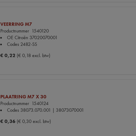
VEERRING M7
Productnummer
1540120
OE Citroën
37020070001
Codes
2482-SS
€ 0,22
(€ 0,18 excl. btw)
PLAATRING M7 X 30
Productnummer
1540124
Codes
38073.070.001 | 38073070001
€ 0,36
(€ 0,30 excl. btw)