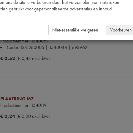
n ons de site te verbeteren door het verzamelen van statistieken.
den gebruikt voor gepersonaliseerde advertenties en inhoud.
Niet-essentiële weigeren
Voorkeuren
MOER M7 MESSING CU2/CU3
Productnummer
1540067
Codes
1341260005 | 1540044 | 693962
€ 0,52
(€ 0,43 excl. btw)
PLAATRING M7
Productnummer
1540119
€ 0,24
(€ 0,20 excl. btw)