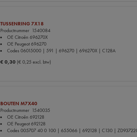
TUSSENRING 7X18
Productnummer
1540084
OE Citroën
696270X
OE Peugeot
696270
Codes
06015000 | 591 | 696270 | 696270X | C128A
€ 0,30
(€ 0,25 excl. btw)
BOUTEN M7X40
Productnummer
1540035
OE Citroën
692128
OE Peugeot
692128
Codes
005707 40 0 100 | 655066 | 692128 | C130 | ZD9372