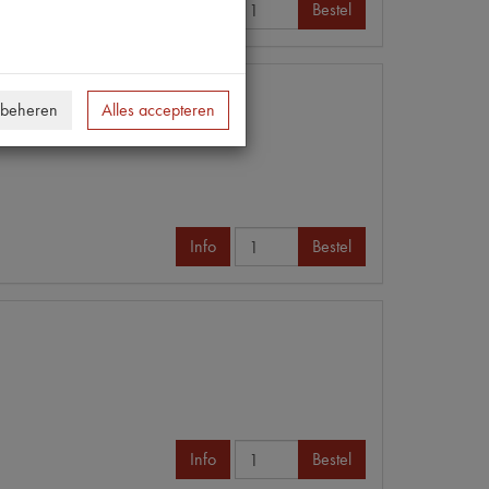
Info
Bestel
 beheren
Alles accepteren
Info
Bestel
Info
Bestel