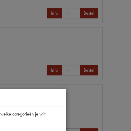
Info
Bestel
Info
Bestel
welke categorieën je wilt