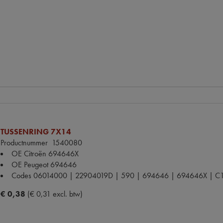
TUSSENRING 7X14
Productnummer
1540080
OE Citroën
694646X
OE Peugeot
694646
Codes
06014000 | 22904019D | 590 | 694646 | 694646X | C
€ 0,38
(€ 0,31 excl. btw)