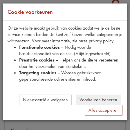
Cookie voorkeuren
Productnummer
Onze website maakt gebruik van cookies zodat we je de beste
1620010
service kunnen bieden. Je kunt zelf kiezen welke categorieën je
EAN code
wilt toestaan. Voor meer informatie, zie onze privacy policy.
3286064227509
Functionele cookies
– Nodig voor de
basisfunctionaliteit van de site. (Altijd ingeschakeld)
Prijs
Prestatie cookies
– Helpen ons de site te verbeteren
€
7
,
73
door het verzamelen van statistieken.
(
€
6
,
39
excl. btw
)
Targeting cookies
– Worden gebruikt voor
Bestel
gepersonaliseerde advertenties en inhoud.
Niet-essentiële weigeren
Voorkeuren beheren
Specificaties
Omschrijving
Alles accepteren