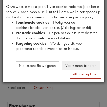
Onze website maakt gebruik van cookies zodat we je de beste
Fabrikant
service kunnen bieden. Je kunt zelf kiezen welke categorieën je
CHAMPION
wilt toestaan. Voor meer informatie, zie onze privacy policy.
Productnummer
Functionele cookies
– Nodig voor de
1680234
basisfunctionaliteit van de site. (Altijd ingeschakeld)
Prestatie cookies
– Helpen ons de site te verbeteren
Prijs
door het verzamelen van statistieken.
Targeting cookies
– Worden gebruikt voor
€
39
,
22
(
€
32
,
41
excl. btw
)
gepersonaliseerde advertenties en inhoud.
Dit product kan op dit moment niet besteld worden
Mail ons
Niet-essentiële weigeren
Voorkeuren beheren
Alles accepteren
Specificaties
Omschrijving
Eigenschappen