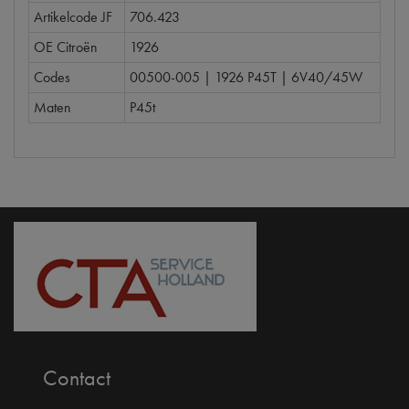
Artikelcode JF
706.423
OE Citroën
1926
Codes
00500-005 | 1926 P45T | 6V40/45W
Maten
P45t
Contact