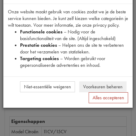
Onze website maakt gebruik van cookies zodat we je de beste
service kunnen bieden. Je kunt zelf kiezen welke categorieën je
wilt toestaan. Voor meer informatie, zie onze privacy policy.
Productnummer
Functionele cookies
– Nodig voor de
1880338
basisfunctionaliteit van de site. (Altijd ingeschakeld)
Prestatie cookies
– Helpen ons de site te verbeteren
Prijs
door het verzamelen van statistieken.
€
5
,
38
(
€
4
,
45
excl. btw
)
Targeting cookies
– Worden gebruikt voor
gepersonaliseerde advertenties en inhoud.
Bestel
Niet-essentiële weigeren
Voorkeuren beheren
Alles accepteren
Specificaties
Omschrijving
Eigenschappen
Model Citroën
11CV/15CV