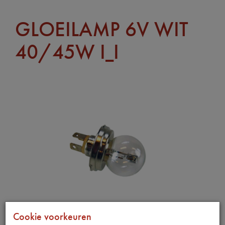
GLOEILAMP 6V WIT
40/45W I_I
Cookie voorkeuren