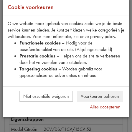
Cookie voorkeuren
Fabrikant
Onze website maakt gebruik van cookies zodat we je de beste
Productnummer
service kunnen bieden. Je kunt zelf kiezen welke categorieën je
1900040
wilt toestaan. Voor meer informatie, zie onze privacy policy.
Functionele cookies
– Nodig voor de
Prijs
basisfunctionaliteit van de site. (Altijd ingeschakeld)
€
16
,
07
(
€
13
,
28
excl. btw
)
Prestatie cookies
– Helpen ons de site te verbeteren
door het verzamelen van statistieken.
Bestel
Targeting cookies
– Worden gebruikt voor
gepersonaliseerde advertenties en inhoud.
Niet-essentiële weigeren
Voorkeuren beheren
Specificaties
Omschrijving
Alles accepteren
Eigenschappen
Model Citroën
2CV/DS/11CV/15CV 52-