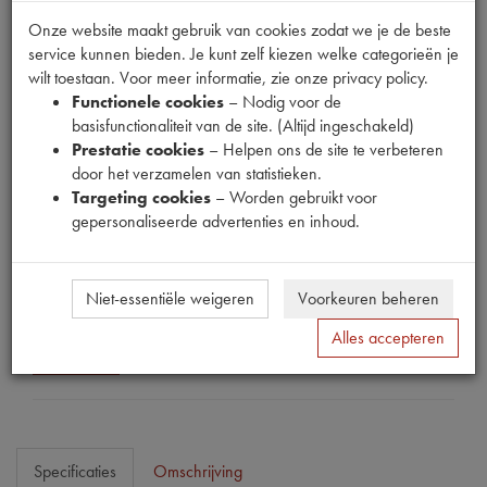
Onze website maakt gebruik van cookies zodat we je de beste
service kunnen bieden. Je kunt zelf kiezen welke categorieën je
wilt toestaan. Voor meer informatie, zie onze privacy policy.
Functionele cookies
– Nodig voor de
Fabrikant
basisfunctionaliteit van de site. (Altijd ingeschakeld)
MPM
Prestatie cookies
– Helpen ons de site te verbeteren
door het verzamelen van statistieken.
Productnummer
Targeting cookies
– Worden gebruikt voor
1910283
gepersonaliseerde advertenties en inhoud.
Prijs
€
61
,
18
(
€
50
,
56
excl. btw
)
Niet-essentiële weigeren
Voorkeuren beheren
Dit product kan op dit moment niet besteld worden
Alles accepteren
Mail ons
Specificaties
Omschrijving