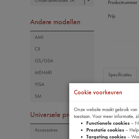
Onderdelenboek TA
Productnummer
Prijs
Andere modellen
AMI
CX
GS/GSA
MEHARI
Specificaties
VISA
Cookie voorkeuren
SM
Eigenschap
OE Citroën
Onze website maakt gebruik van co
Universele producten
toestaan. Voor meer informatie, zi
OE Peugeot
Functionele cookies
– No
Codes
Prestatie cookies
– Helpe
Accessoires
Targeting cookies
– Wor