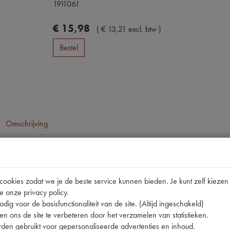
1911061
€
15
,
98
(
€
13
,
21
excl. btw
)
Bestel
Omschrijving
pen
GL-5
okies zodat we je de beste service kunnen bieden. Je kunt zelf kiezen 
e onze privacy policy.
9730AA
dig voor de basisfunctionaliteit van de site. (Altijd ingeschakeld)
13001 | 75W-80 | 9730AA | GL-5
n ons de site te verbeteren door het verzamelen van statistieken.
den gebruikt voor gepersonaliseerde advertenties en inhoud.