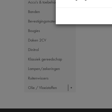
Accu's & toebehoren
Banden
Bevestigingsmateriaal
Bougies
Daken 2CV
Dinitrol
Klassiek gereedschap
Lampen/zekeringen
Ruitenwissers
Olie / Vloeistoffen