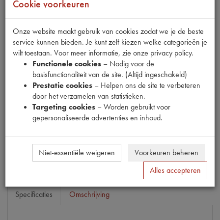
Cookie voorkeuren
Onze website maakt gebruik van cookies zodat we je de beste
service kunnen bieden. Je kunt zelf kiezen welke categorieën je
wilt toestaan. Voor meer informatie, zie onze privacy policy.
Fabrikant
Functionele cookies
– Nodig voor de
MPM
basisfunctionaliteit van de site. (Altijd ingeschakeld)
Productnummer
Prestatie cookies
– Helpen ons de site te verbeteren
1912025
door het verzamelen van statistieken.
Targeting cookies
– Worden gebruikt voor
Prijs
gepersonaliseerde advertenties en inhoud.
€
46
,
94
(
€
38
,
79
excl. btw
)
Bestel
Niet-essentiële weigeren
Voorkeuren beheren
Alles accepteren
Specificaties
Omschrijving