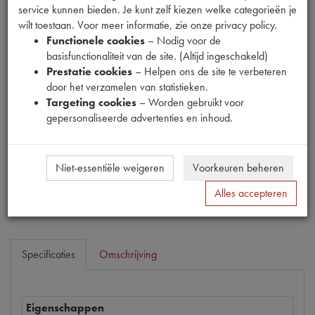
service kunnen bieden. Je kunt zelf kiezen welke categorieën je
wilt toestaan. Voor meer informatie, zie onze privacy policy.
Functionele cookies
– Nodig voor de
basisfunctionaliteit van de site. (Altijd ingeschakeld)
Productnummer
Prestatie cookies
– Helpen ons de site te verbeteren
1912061
door het verzamelen van statistieken.
Targeting cookies
– Worden gebruikt voor
Prijs
gepersonaliseerde advertenties en inhoud.
€
8
,
85
(
€
7
,
31
excl. btw
)
Dit product kan op dit moment niet besteld worden
Niet-essentiële weigeren
Voorkeuren beheren
Mail ons
Alles accepteren
Specificaties
Omschrijving
Eigenschappen