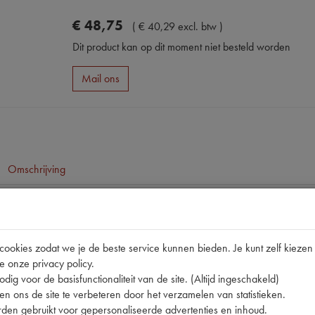
€
48
,
75
(
€
40
,
29
excl. btw
)
Dit product kan op dit moment niet besteld worden
Mail ons
Omschrijving
pen
60005 | NLGI 2/3 5
okies zodat we je de beste service kunnen bieden. Je kunt zelf kiezen 
e onze privacy policy.
dig voor de basisfunctionaliteit van de site. (Altijd ingeschakeld)
n ons de site te verbeteren door het verzamelen van statistieken.
den gebruikt voor gepersonaliseerde advertenties en inhoud.