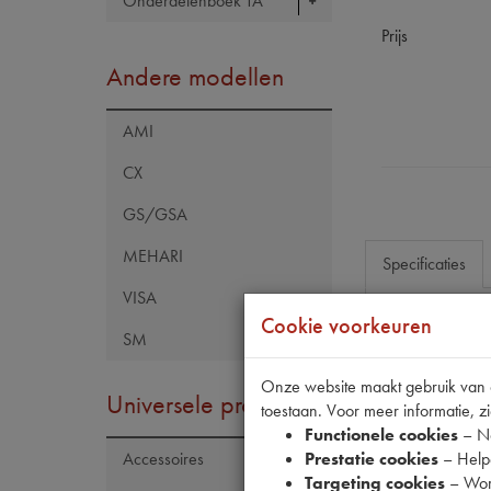
Onderdelenboek TA
Prijs
Andere modellen
AMI
CX
GS/GSA
MEHARI
Specificaties
VISA
Cookie voorkeuren
SM
Eigenschap
Codes
Onze website maakt gebruik van co
Universele producten
toestaan. Voor meer informatie, zi
Functionele cookies
– No
Prestatie cookies
– Helpe
Accessoires
Targeting cookies
– Wor