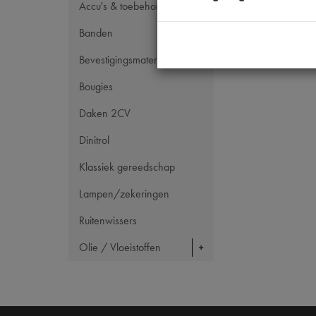
Accu's & toebehoren
Banden
Bevestigingsmateriaal
Bougies
Daken 2CV
Dinitrol
Klassiek gereedschap
Lampen/zekeringen
Ruitenwissers
Olie / Vloeistoffen