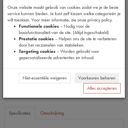
Onze website maakt gebruik van cookies zodat we je de beste
service kunnen bieden. Je kunt zelf kiezen welke categorieën je
wilt toestaan. Voor meer informatie, zie onze privacy policy.
Functionele cookies
– Nodig voor de
Fabrikant
basisfunctionaliteit van de site. (Altijd ingeschakeld)
MPM
Prestatie cookies
– Helpen ons de site te verbeteren
door het verzamelen van statistieken.
Productnummer
Targeting cookies
– Worden gebruikt voor
1916051
gepersonaliseerde advertenties en inhoud.
Prijs
€
5
,
13
(
€
4
,
24
excl. btw
)
Niet-essentiële weigeren
Voorkeuren beheren
Bestel
Alles accepteren
Specificaties
Omschrijving