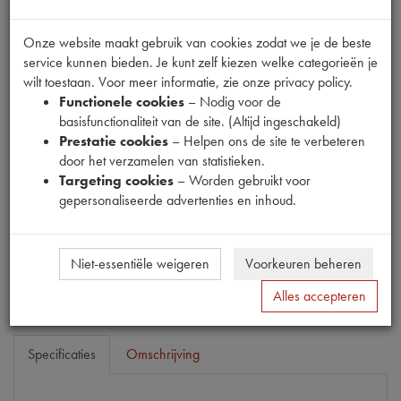
Onze website maakt gebruik van cookies zodat we je de beste
service kunnen bieden. Je kunt zelf kiezen welke categorieën je
wilt toestaan. Voor meer informatie, zie onze privacy policy.
Fabrikant
Functionele cookies
– Nodig voor de
MPM
basisfunctionaliteit van de site. (Altijd ingeschakeld)
Prestatie cookies
– Helpen ons de site te verbeteren
Productnummer
door het verzamelen van statistieken.
1917011
Targeting cookies
– Worden gebruikt voor
gepersonaliseerde advertenties en inhoud.
Prijs
€
3
,
97
(
€
3
,
28
excl. btw
)
Bestel
Niet-essentiële weigeren
Voorkeuren beheren
Alles accepteren
Specificaties
Omschrijving