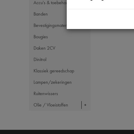
Codes
Accu's & toebehoren
Maten
Banden
Bevestigingsmateriaal
Bougies
Daken 2CV
Dinitrol
Klassiek gereedschap
Lampen/zekeringen
Ruitenwissers
Olie / Vloeistoffen