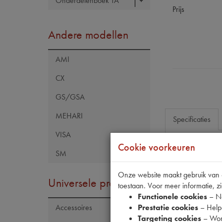
Onderdelenboek TA
Prijs
Andere modellen
AMI
CX
GS/GSA
MEHARI
Specificaties
VISA
Cookie voorkeuren
SM
Eigenschap
Model Citroën
Onze website maakt gebruik van co
Universele producten
toestaan. Voor meer informatie, zi
Model Peugeo
Functionele cookies
– No
Tecdoc brand
Prestatie cookies
– Helpe
Accessoires
Targeting cookies
– Wor