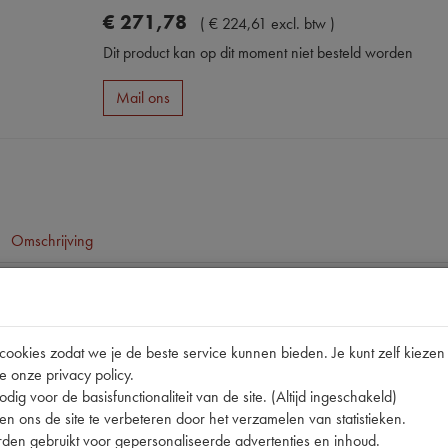
€
271
,
78
(
€
224
,
61
excl. btw
)
Dit product kan op dit moment niet besteld worden
Mail ons
Omschrijving
pen
ID/DS19
okies zodat we je de beste service kunnen bieden. Je kunt zelf kiezen 
e onze privacy policy.
t
203
dig voor de basisfunctionaliteit van de site. (Altijd ingeschakeld)
nummer
0
n ons de site te verbeteren door het verzamelen van statistieken.
den gebruikt voor gepersonaliseerde advertenties en inhoud.