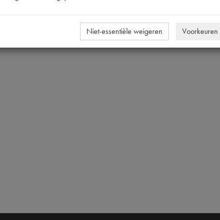
155400 | 2213 | B002 | P1 | X 15
155x400 [PW 5]
Niet-essentiële weigeren
Voorkeuren