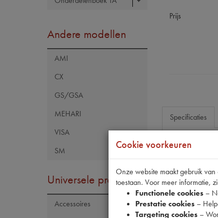
Onderdelenboek TA
Prijs
Andere modellen
AMI
CX
GS/GSA
MEHARI
Specificaties
VISA
Cookie voorkeuren
SM
Eigenschap
Model Citroën
Onze website maakt gebruik van co
Universele producten
toestaan. Voor meer informatie, zi
Tecdoc brand
Functionele cookies
– No
Codes
Prestatie cookies
– Helpe
Accessoires
Targeting cookies
– Wor