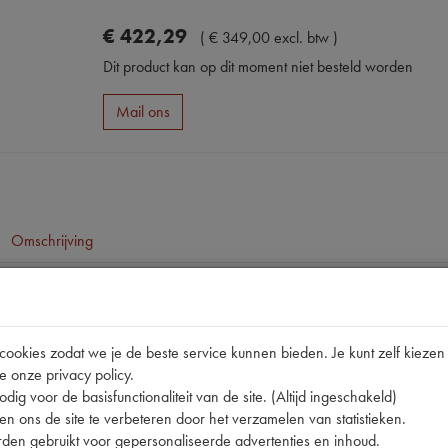
€
422
,
29
(
€
349
,
00
excl. btw
)
Dit product kan op dit moment niet besteld worden
Mail ons
Omschrijving
pen
ID19/ID20/ID21/DS20/DS21/DS23
okies zodat we je de beste service kunnen bieden. Je kunt zelf kiezen 
e onze privacy policy.
nummer
0
dig voor de basisfunctionaliteit van de site. (Altijd ingeschakeld)
18015 | 180HR15 | 201518001 | 36620 | B004
n ons de site te verbeteren door het verzamelen van statistieken.
den gebruikt voor gepersonaliseerde advertenties en inhoud.