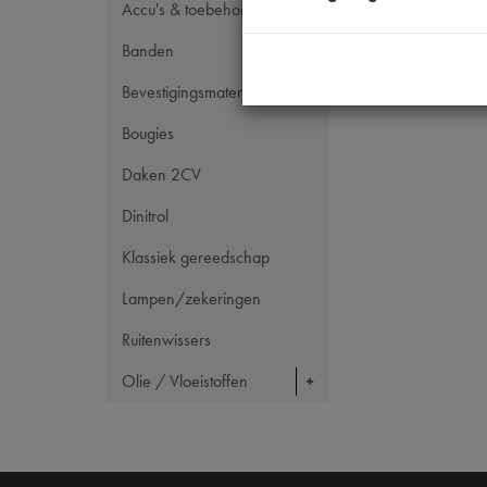
Accu's & toebehoren
Banden
Bevestigingsmateriaal
Bougies
Daken 2CV
Dinitrol
Klassiek gereedschap
Lampen/zekeringen
Ruitenwissers
Olie / Vloeistoffen