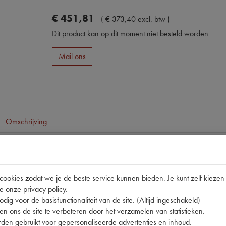
€
451
,
81
(
€
373
,
40
excl. btw
)
Dit product kan op dit moment niet besteld worden
Mail ons
Omschrijving
pen
CX
okies zodat we je de beste service kunnen bieden. Je kunt zelf kiezen 
e onze privacy policy.
nummer
0
dig voor de basisfunctionaliteit van de site. (Altijd ingeschakeld)
74033 | B010 | TRX 210
n ons de site te verbeteren door het verzamelen van statistieken.
den gebruikt voor gepersonaliseerde advertenties en inhoud.