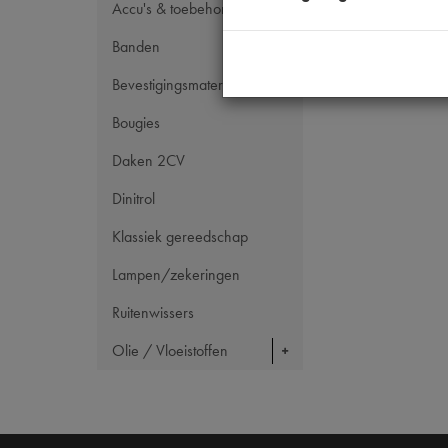
Accu's & toebehoren
Banden
Bevestigingsmateriaal
Bougies
Daken 2CV
Dinitrol
Klassiek gereedschap
Lampen/zekeringen
Ruitenwissers
Olie / Vloeistoffen