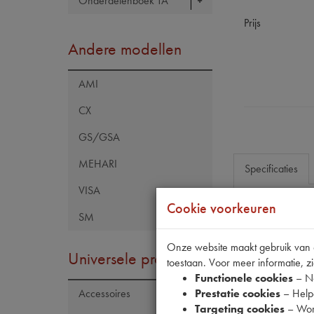
Onderdelenboek TA
Prijs
Andere modellen
AMI
CX
GS/GSA
MEHARI
Specificaties
VISA
Cookie voorkeuren
SM
Eigenschap
Model Citroën
Onze website maakt gebruik van co
Universele producten
toestaan. Voor meer informatie, zi
Tecdoc brand
Functionele cookies
– No
Codes
Prestatie cookies
– Helpe
Accessoires
Targeting cookies
– Wor