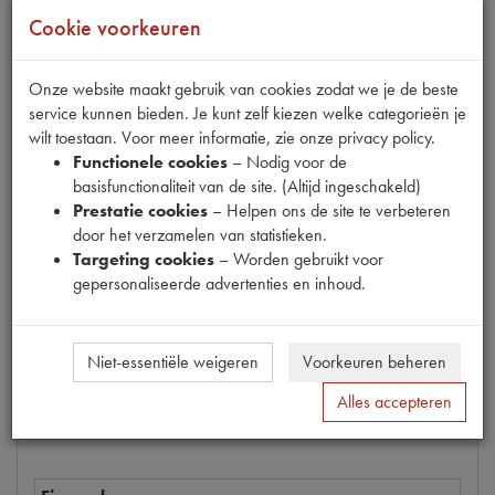
Cookie voorkeuren
Onze website maakt gebruik van cookies zodat we je de beste
Fabrikant
service kunnen bieden. Je kunt zelf kiezen welke categorieën je
wilt toestaan. Voor meer informatie, zie onze privacy policy.
Productnummer
Functionele cookies
– Nodig voor de
6600009
basisfunctionaliteit van de site. (Altijd ingeschakeld)
Prestatie cookies
– Helpen ons de site te verbeteren
Prijs
door het verzamelen van statistieken.
€
4
,
28
(
€
3
,
54
excl. btw
)
Targeting cookies
– Worden gebruikt voor
gepersonaliseerde advertenties en inhoud.
Bestel
Niet-essentiële weigeren
Voorkeuren beheren
Alles accepteren
Specificaties
Omschrijving