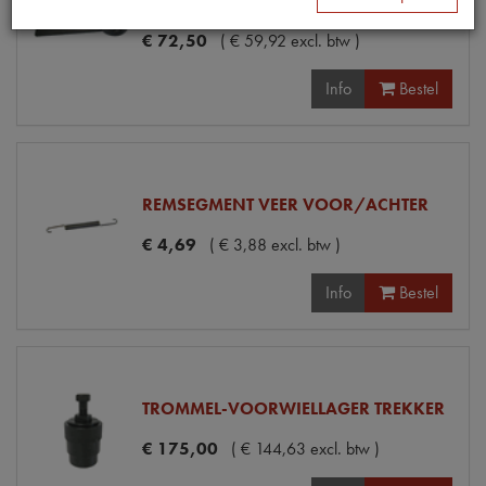
BUITEN MOER SLEUTEL VOORWIEL
€
72
,
50
(
€
59
,
92
excl. btw
)
Info
Bestel
REMSEGMENT VEER VOOR/ACHTER
€
4
,
69
(
€
3
,
88
excl. btw
)
Info
Bestel
TROMMEL-VOORWIELLAGER TREKKER
€
175
,
00
(
€
144
,
63
excl. btw
)