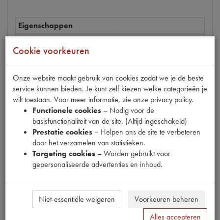
Eigenschappen
Model Citroën
11CV/15CV
Cookie voorkeuren
Artikelcode JF
001.821-T
Tecdoc brandnummer
0
Onze website maakt gebruik van cookies zodat we je de beste
service kunnen bieden. Je kunt zelf kiezen welke categorieën je
OE Citroën
1821-T
wilt toestaan. Voor meer informatie, zie onze privacy policy.
Codes
1821-T
Functionele cookies
– Nodig voor de
basisfunctionaliteit van de site. (Altijd ingeschakeld)
Maten
72.5x23cm [PW 1]
Prestatie cookies
– Helpen ons de site te verbeteren
door het verzamelen van statistieken.
Targeting cookies
– Worden gebruikt voor
gepersonaliseerde advertenties en inhoud.
Gerelateerde producten
Niet-essentiële weigeren
Voorkeuren beheren
Alles accepteren