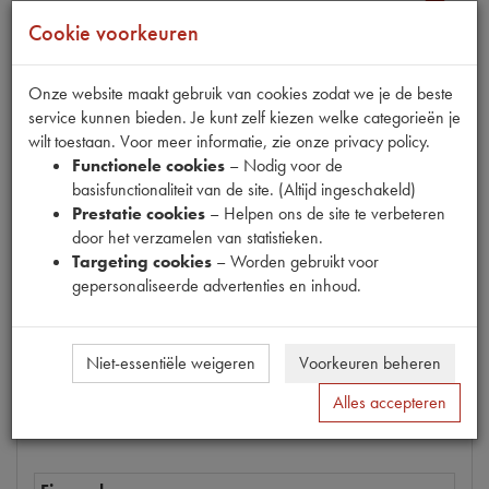
Cookie voorkeuren
Onze website maakt gebruik van cookies zodat we je de beste
Productnummer
service kunnen bieden. Je kunt zelf kiezen welke categorieën je
6880079
wilt toestaan. Voor meer informatie, zie onze privacy policy.
EAN code
Functionele cookies
– Nodig voor de
5412096152818
basisfunctionaliteit van de site. (Altijd ingeschakeld)
Prestatie cookies
– Helpen ons de site te verbeteren
Prijs
door het verzamelen van statistieken.
€
10
,
93
(
€
9
,
03
excl. btw
)
Targeting cookies
– Worden gebruikt voor
gepersonaliseerde advertenties en inhoud.
Bestel
Niet-essentiële weigeren
Voorkeuren beheren
Alles accepteren
Specificaties
Omschrijving