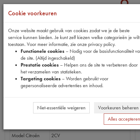
Cookie voorkeuren
Productnummer
Onze website maakt gebruik van cookies zodat we je de beste
1868015
service kunnen bieden. Je kunt zelf kiezen welke categorieën je wilt
toestaan. Voor meer informatie, zie onze privacy policy.
Prijs
Functionele cookies
– Nodig voor de basisfunctionaliteit v
€
15
,
73
(
€
13
,
00
excl. btw
)
de site. (Altijd ingeschakeld)
Prestatie cookies
– Helpen ons de site te verbeteren door
Bestel
het verzamelen van statistieken.
Targeting cookies
– Worden gebruikt voor
gepersonaliseerde advertenties en inhoud.
Specificaties
Omschrijving
Niet-essentiële weigeren
Voorkeuren beheren
Alles acceptere
Eigenschappen
Model Citroën
2CV