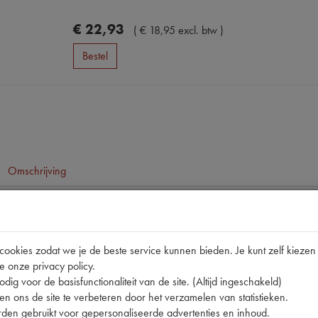
€
22
,
93
(
€
18
,
95
excl. btw
)
Bestel
Omschrijving
pen
okies zodat we je de beste service kunnen bieden. Je kunt zelf kiezen 
e onze privacy policy.
dig voor de basisfunctionaliteit van de site. (Altijd ingeschakeld)
n ons de site te verbeteren door het verzamelen van statistieken.
den gebruikt voor gepersonaliseerde advertenties en inhoud.