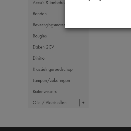
Accu's & toebehoren
Banden
Bevestigingsmateriaal
Bougies
Daken 2CV
Dinitrol
Klassiek gereedschap
Lampen/zekeringen
Ruitenwissers
Olie / Vloeistoffen