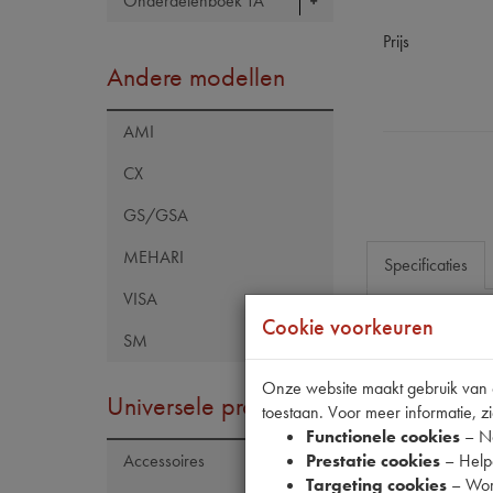
Onderdelenboek TA
Prijs
Andere modellen
AMI
CX
GS/GSA
MEHARI
Specificaties
VISA
Cookie voorkeuren
SM
Eigenschap
Model Citroën
Onze website maakt gebruik van co
Universele producten
toestaan. Voor meer informatie, zi
Functionele cookies
– No
Prestatie cookies
– Helpe
Accessoires
Targeting cookies
– Wor